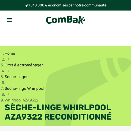
💰
1 840 000 € économisés par notre communauté
🌍
Ensemble, nous avons évité l'émission de 293 tonnes de CO₂
Home
Gros électroménager
Sèche-linges
Sèche-linge Whirlpool
Whirlpool AZA9322
SÈCHE-LINGE WHIRLPOOL
AZA9322 RECONDITIONNÉ