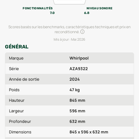
FONCTIONNALITÉS
NIVEAU SONORE
7.0
6.8
Scores basés sur les benchmarks, caractéristiques techniques et prix en
reconditionné.
Mis à jour :
Mai 2026
GÉNÉRAL
Marque
Whirlpool
Série
AZA9322
Année de sortie
2024
Poids
47 kg
Hauteur
845 mm
Largeur
596 mm
Profondeur
632 mm
Dimensions
845 x 596 x 632 mm