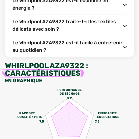
Le Whirlpool AZA9322 est-il économe en
énergie ?
Le Whirlpool AZA9322 traite-t-il les textiles
délicats avec soin ?
Le Whirlpool AZA9322 est-il facile à entretenir
au quotidien ?
WHIRLPOOL AZA9322
:
CARACTÉRISTIQUES
EN GRAPHIQUE
PERFORMANCE
DE SÉCHAGE
8.2
RAPPORT
EFFICACITÉ
QUALITÉ / PRIX
ÉNERGÉTIQUE
7.5
7.5