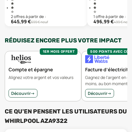
2
offre
s
à partir de :
1
offre
à partir de :
645,99
€
496,99
€
699
€ neuf
499
€ neuf
RÉDUISEZ ENCORE PLUS VOTRE IMPACT
1ER MOIS OFFERT
500 POINTS AVEC CO
Compte et épargne
Facture d’électricité
Alignez votre argent et vos valeurs
Gagnez de l'argent en 
moins, au bon moment.
Découvrir
→
Découvrir
→
CE QU'EN PENSENT LES UTILISATEURS
DU
WHIRLPOOL AZA9322