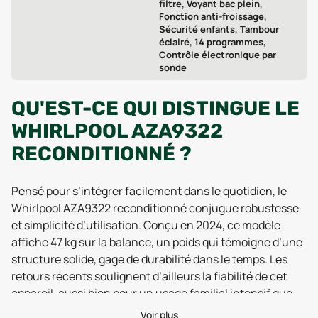
filtre, Voyant bac plein,
Fonction anti-froissage,
Sécurité enfants, Tambour
éclairé, 14 programmes,
Contrôle électronique par
sonde
QU'EST-CE QUI DISTINGUE LE
WHIRLPOOL AZA9322
RECONDITIONNÉ ?
Pensé pour s’intégrer facilement dans le quotidien, le
Whirlpool AZA9322 reconditionné conjugue robustesse
et simplicité d’utilisation. Conçu en 2024, ce modèle
affiche 47 kg sur la balance, un poids qui témoigne d’une
structure solide, gage de durabilité dans le temps. Les
retours récents soulignent d’ailleurs la fiabilité de cet
appareil, aussi bien pour un usage familial intensif que
pour des sessions de séchage plus ponctuelles. Sa
Voir plus