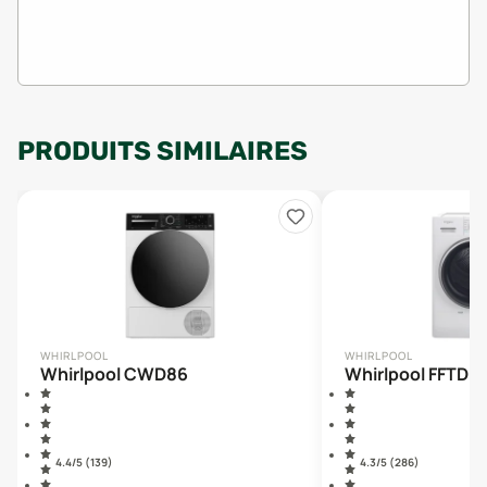
PRODUITS SIMILAIRES
WHIRLPOOL
WHIRLPOOL
Whirlpool CWD86
Whirlpool FFTD
4.4
/5 (
139
)
4.3
/5 (
286
)