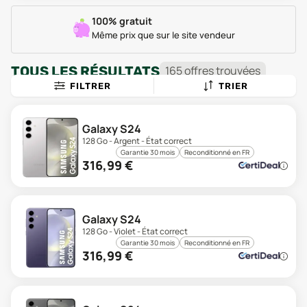
100% gratuit
Même prix que sur le site vendeur
TOUS LES RÉSULTATS
165
offre
s
trouvée
s
FILTRER
TRIER
Galaxy S24
128 Go - Argent - État correct
Garantie 30 mois
Reconditionné en FR
316,99
€
Galaxy S24
128 Go - Violet - État correct
Garantie 30 mois
Reconditionné en FR
316,99
€