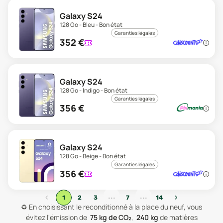
Galaxy S24
128 Go - Bleu - Bon état
Garanties légales
352
€
Galaxy S24
128 Go - Indigo - Bon état
Garanties légales
356
€
Galaxy S24
128 Go - Beige - Bon état
Garanties légales
356
€
...
...
‹
›
1
2
3
7
14
♻️
En choisissant le reconditionné à la place du neuf, vous
évitez l'émission de
75
kg de CO₂
,
240
kg
de matières