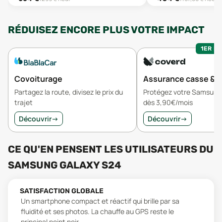
RÉDUISEZ ENCORE PLUS VOTRE IMPACT
1ER MO
Covoiturage
Assurance casse & v
Partagez la route, divisez le prix du
Protégez votre Samsung
trajet
dès 3,90€/mois
Découvrir
→
Découvrir
→
CE QU'EN PENSENT LES UTILISATEURS
DU
SAMSUNG GALAXY S24
SATISFACTION GLOBALE
Un smartphone compact et réactif qui brille par sa
fluidité et ses photos. La chauffe au GPS reste le
principal point noir.