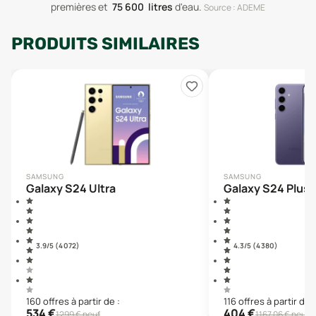
premières
et
75 600
litres
d'eau
.
Source : ADEME
PRODUITS SIMILAIRES
SAMSUNG
SAMSUNG
Galaxy S24 Ultra
Galaxy S24 Plus
3.9
/5 (
4 072
)
4.3
/5 (
4 380
)
160
offre
s
à partir de :
116
offre
s
à partir de :
534
€
404
€
1299
€ neuf
1167,06
€ neuf