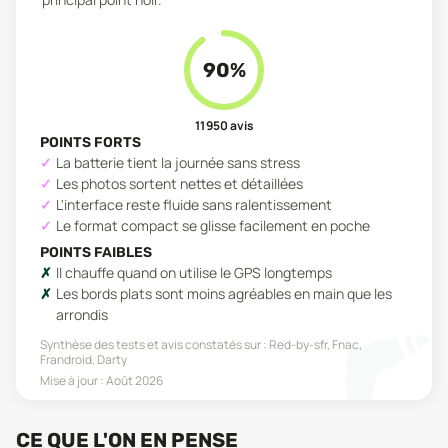
90
%
11 950
avis
POINTS FORTS
La batterie tient la journée sans stress
Les photos sortent nettes et détaillées
L'interface reste fluide sans ralentissement
Le format compact se glisse facilement en poche
POINTS FAIBLES
Il chauffe quand on utilise le GPS longtemps
Les bords plats sont moins agréables en main que les
arrondis
Synthèse des tests et avis constatés sur :
Red-by-sfr, Fnac,
Frandroid, Darty
Mise à jour :
Août 2026
CE QUE L'ON EN PENSE