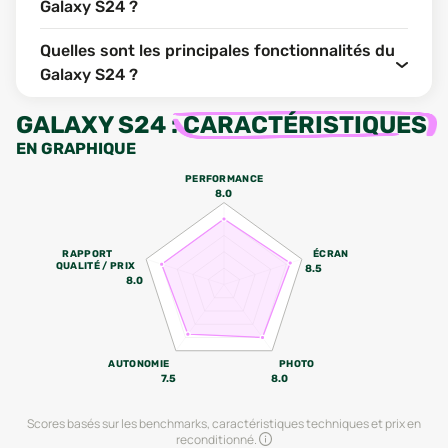
Galaxy S24 ?
Quelles sont les principales fonctionnalités du
Galaxy S24 ?
GALAXY S24
:
CARACTÉRISTIQUES
EN GRAPHIQUE
PERFORMANCE
8.0
RAPPORT
ÉCRAN
QUALITÉ / PRIX
8.5
8.0
AUTONOMIE
PHOTO
7.5
8.0
Scores basés sur les benchmarks, caractéristiques techniques et prix en
reconditionné.