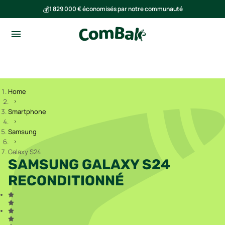
💰
1 829 000 € économisés par notre communauté
🌍
Ensemble, nous avons évité l'émission de 291 tonnes de CO₂
Home
Smartphone
Samsung
Galaxy S24
SAMSUNG GALAXY S24
RECONDITIONNÉ