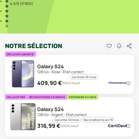
4.5
/5 (
11 950
)
NOTRE SÉLECTION
MEILLEURE GARANTIE
Galaxy S24
128 Go - Rose - État correct
Garantie 36 mois
409,90
€
999
€ neuf
MEILLEUR PRIX
RECONDITIONNÉ EN FRANCE
PARTENAIRE DU MOIS
Galaxy S24
128 Go - Argent - État correct
Garantie 30 mois
Reconditionné en FR
316,99
€
999
€ neuf