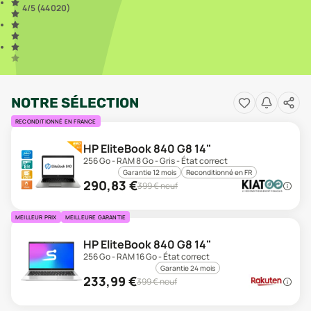
4
/5 (
44 020
)
NOTRE SÉLECTION
RECONDITIONNÉ EN FRANCE
HP EliteBook 840 G8 14"
256 Go - RAM 8 Go - Gris - État correct
Garantie 12 mois
Reconditionné en FR
290,83
€
399
€ neuf
MEILLEUR PRIX
MEILLEURE GARANTIE
HP EliteBook 840 G8 14"
256 Go - RAM 16 Go - État correct
Garantie 24 mois
233,99
€
399
€ neuf