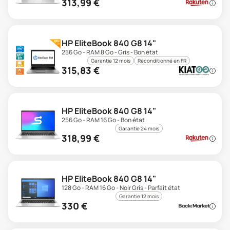
313,99
€
HP EliteBook 840 G8 14"
256 Go - RAM 8 Go - Gris - Bon état
Garantie 12 mois
Reconditionné en FR
315,83
€
HP EliteBook 840 G8 14"
256 Go - RAM 16 Go - Bon état
Garantie 24 mois
318,99
€
HP EliteBook 840 G8 14"
128 Go - RAM 16 Go - Noir Gris - Parfait état
Garantie 12 mois
330
€