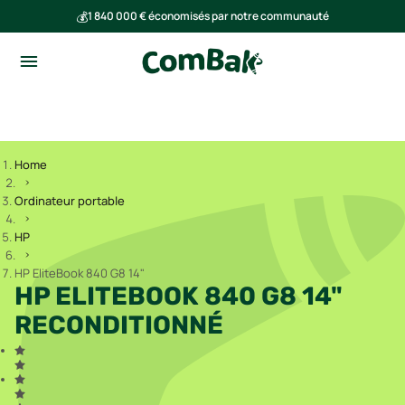
💰
1 840 000 € économisés par notre communauté
🌍
Ensemble, nous avons évité l'émission de 293 tonnes de CO₂
Home
Ordinateur portable
HP
HP EliteBook 840 G8 14"
HP ELITEBOOK 840 G8 14"
RECONDITIONNÉ