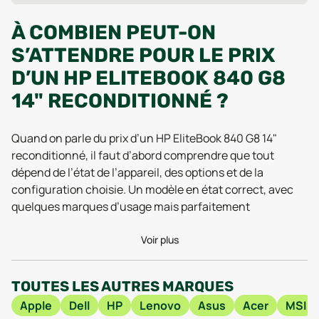
À COMBIEN PEUT-ON
S’ATTENDRE POUR LE PRIX
D’UN HP ELITEBOOK 840 G8
14" RECONDITIONNÉ ?
Quand on parle du prix d’un HP EliteBook 840 G8 14"
reconditionné, il faut d’abord comprendre que tout
dépend de l’état de l’appareil, des options et de la
configuration choisie. Un modèle en état correct, avec
quelques marques d’usage mais parfaitement
fonctionnel, sera souvent plus accessible qu’un
exemplaire en parfait état, qui donne vraiment
Voir plus
l’impression de sortir de sa boîte d’origine. Les
différences de prix reflètent aussi la capacité de
TOUTES LES AUTRES MARQUES
stockage, la quantité de mémoire vive (RAM), ou encore
Apple
Dell
HP
Lenovo
Asus
Acer
MSI
la présence éventuelle d’un écran tactile. En clair, le HP