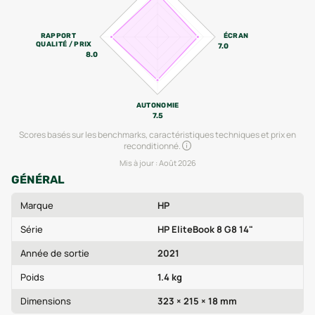
RAPPORT
ÉCRAN
QUALITÉ / PRIX
7.0
8.0
AUTONOMIE
7.5
Scores basés sur les benchmarks, caractéristiques techniques et prix en
reconditionné.
Mis à jour :
Août 2026
GÉNÉRAL
Marque
HP
Série
HP EliteBook 8 G8 14"
Année de sortie
2021
Poids
1.4 kg
Dimensions
323 × 215 × 18 mm