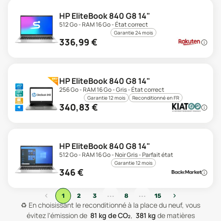
HP EliteBook 840 G8 14"
512 Go - RAM 16 Go - État correct
Garantie 24 mois
336,99
€
HP EliteBook 840 G8 14"
256 Go - RAM 16 Go - Gris - État correct
Garantie 12 mois
Reconditionné en FR
340,83
€
HP EliteBook 840 G8 14"
512 Go - RAM 16 Go - Noir Gris - Parfait état
Garantie 12 mois
346
€
...
...
‹
›
1
2
3
8
15
♻️
En choisissant le reconditionné à la place du neuf, vous
évitez l'émission de
81
kg de CO₂
,
381
kg
de matières