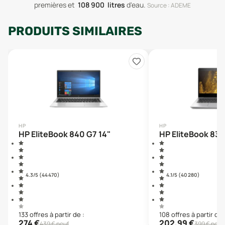
premières
et
108 900
litres
d'eau
.
Source : ADEME
PRODUITS SIMILAIRES
HP
HP
HP EliteBook 840 G7 14"
HP EliteBook 830
4.3
/5 (
44 470
)
4.1
/5 (
40 280
)
133
offre
s
à partir de :
108
offre
s
à partir de 
274
€
202,99
€
439
€ neuf
399
€ neuf