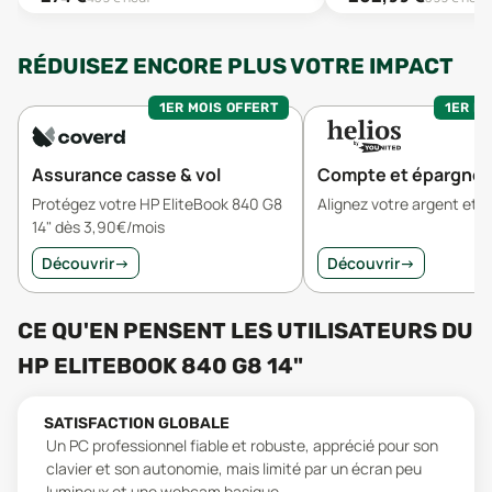
RÉDUISEZ ENCORE PLUS VOTRE IMPACT
1ER MOIS OFFERT
1ER MO
Assurance casse & vol
Compte et épargne
Protégez votre HP EliteBook 840 G8
Alignez votre argent et v
14" dès 3,90€/mois
Découvrir
→
Découvrir
→
CE QU'EN PENSENT LES UTILISATEURS
DU
HP ELITEBOOK 840 G8 14"
SATISFACTION GLOBALE
Un PC professionnel fiable et robuste, apprécié pour son
clavier et son autonomie, mais limité par un écran peu
lumineux et une webcam basique.