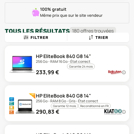
100% gratuit
Même prix que sur le site vendeur
TOUS LES RÉSULTATS
180
offre
s
trouvée
s
FILTRER
TRIER
HP EliteBook 840 G8 14"
256 Go - RAM 16 Go - État correct
Garantie 24 mois
233,99
€
HP EliteBook 840 G8 14"
256 Go - RAM 8 Go - Gris - État correct
Garantie 12 mois
Reconditionné en FR
290,83
€