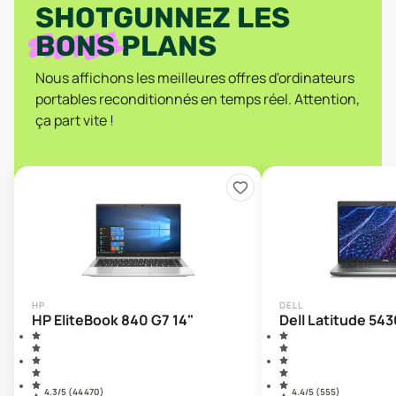
SHOTGUNNEZ LES
BONS
PLANS
Nous affichons les meilleures offres d'ordinateurs
portables reconditionnés en temps réel. Attention,
ça part vite !
HP
DELL
HP EliteBook 840 G7 14"
Dell Latitude 543
4.3
/5 (
44 470
)
4.4
/5 (
555
)