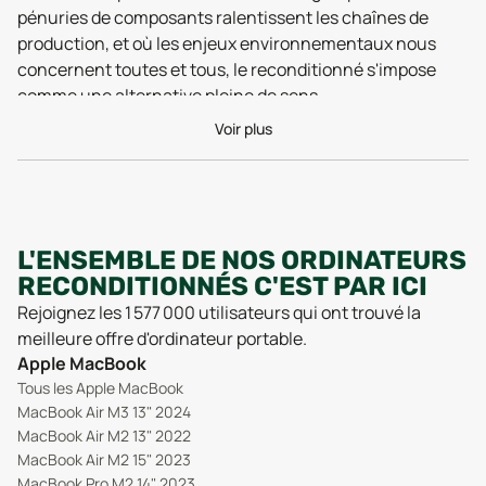
pénuries de composants ralentissent les chaînes de
production, et où les enjeux environnementaux nous
concernent toutes et tous, le reconditionné s'impose
comme une alternative pleine de sens.
Un ordinateur reconditionné, c'est un appareil qui a déjà
Voir plus
été utilisé, en entreprise, dans une administration ou
chez un particulier, mais qui a été entièrement inspecté,
réparé si besoin, nettoyé et testé par des professionnels
avant d'être remis en circulation. Ce processus rigoureux
permet de garantir un état technique fonctionnel voire
L'ENSEMBLE DE NOS ORDINATEURS
proche du neuf, avec des composants essentiels comme
RECONDITIONNÉS C'EST PAR ICI
le SSD, la RAM ou le système de ventilation contrôlés
Rejoignez les 1 577 000 utilisateurs qui ont trouvé la
avec soin.
meilleure offre d'ordinateur portable.
L'avantage le plus évident, c'est bien sûr le prix. En optant
Apple MacBook
pour un modèle reconditionné, vous pouvez économiser
Tous les Apple MacBook
30 à 70 % par rapport à l'équivalent neuf, tout en
MacBook Air M3 13" 2024
accédant à des gammes professionnelles fiables et
MacBook Air M2 13" 2022
souvent bien plus durables que les produits d'entrée de
MacBook Air M2 15" 2023
MacBook Pro M2 14" 2023