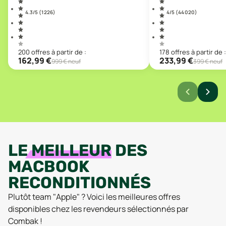
4.3
/5 (
1 226
)
4
/5 (
44 020
)
200
offre
s
à partir de :
178
offre
s
à partir de :
162,99
€
233,99
€
999
€ neuf
399
€ neuf
LE
MEILLEUR
DES
MACBOOK
RECONDITIONNÉS
Plutôt team "Apple" ? Voici les meilleures offres
disponibles chez les revendeurs sélectionnés par
Combak !