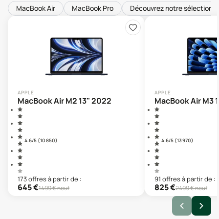
MacBook Air
MacBook Pro
Découvrez notre sélection 
APPLE
APPLE
MacBook Air M2 13" 2022
MacBook Air M3 
4.6
/5 (
10 850
)
4.6
/5 (
13 970
)
173
offre
s
à partir de :
91
offre
s
à partir de :
645
€
825
€
1499
€ neuf
2499
€ neuf