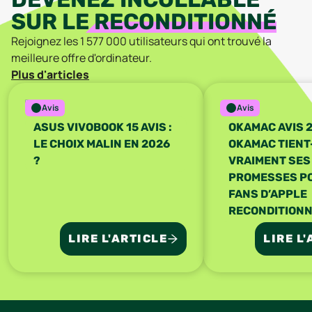
SUR LE
RECONDITIONNÉ
Rejoignez les
1 577 000
utilisateurs qui ont trouvé la
meilleure offre
d'ordinateur
.
Plus d'articles
Avis
Avis
ASUS VIVOBOOK 15 AVIS :
OKAMAC AVIS 2
LE CHOIX MALIN EN 2026
OKAMAC TIENT
?
VRAIMENT SES
PROMESSES P
FANS D’APPLE
RECONDITIONN
LIRE L'ARTICLE
LIRE L