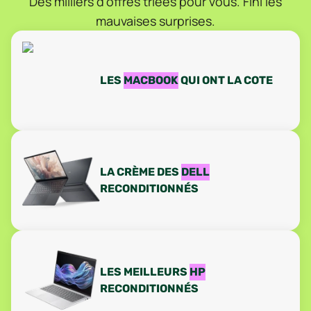
Des milliers d’offres triées pour vous. Fini les
mauvaises surprises.
LES
MACBOOK
QUI ONT LA COTE
LA CRÈME DES
DELL
RECONDITIONNÉS
LES MEILLEURS
HP
RECONDITIONNÉS