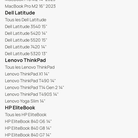
gamme actuels.
MacBook Pro M2 16" 2023
Mais ce n'est pas tout. Il y a aussi l'aspect écologique.
Dell Latitude
Produire un ordinateur neuf, c'est extraire des
Tous les Dell Latitude
ressources rares, consommer de l'énergie, générer des
Dell Latitude 3540 15"
émissions de CO₂ et du transport. En prolongeant la vie
Dell Latitude 5420 14"
d'un appareil déjà existant, on évite tout cela. Moins de
Dell Latitude 5520 15"
déchets électroniques, moins de pollution, moins de
Dell Latitude 7420 14"
gaspillage. C'est un geste simple, mais puissant, pour
Dell Latitude 5320 13"
limiter son empreinte carbone.
Lenovo ThinkPad
Et pour ne rien gâcher, il y a un troisième avantage,
Tous les Lenovo ThinkPad
souvent sous-estimé : la disponibilité immédiate. Fini les
Lenovo ThinkPad X1 14"
Lenovo ThinkPad T490 14"
délais de plusieurs semaines liés à la sortie de nouveaux
Lenovo ThinkPad T14 Gen 2 14"
modèles ou aux problèmes logistiques. Les ordinateurs
Lenovo ThinkPad T490S 14"
reconditionnés sont souvent déjà prêts à l'envoi, dans un
Lenovo Yoga Slim 14"
état vérifié, configuré et garanti. On commande, on
HP EliteBook
reçoit, on branche, on travaille. Aussi simple que ça.
Tous les HP EliteBook
ORDINATEUR
HP EliteBook 840 G6 14"
RECONDITIONNÉ : UN LARGE
HP EliteBook 840 G8 14"
HP EliteBook 840 G7 14"