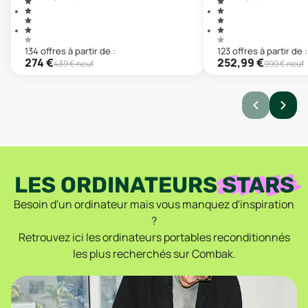
134
offre
s
à partir de :
123
offre
s
à partir de :
274
€
252,99
€
439
€ neuf
999
€ neuf
LES ORDINATEURS
STARS
Besoin d'un ordinateur mais vous manquez d'inspiration
?
Retrouvez ici les ordinateurs portables reconditionnés
les plus recherchés sur Combak.