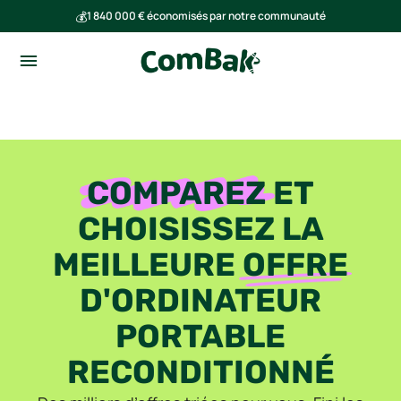
💰
1 840 000 € économisés par notre communauté
🌍
Ensemble, nous avons évité l'émission de 293 tonnes de CO₂
COMPAREZ
ET
CHOISISSEZ LA
MEILLEURE
OFFRE
D'ORDINATEUR
PORTABLE
RECONDITIONNÉ