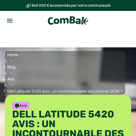
💰
1 840 000 € économisés par notre communauté
🌍
Ensemble, nous avons évité l'émission de 293 tonnes de CO₂
Home
Blog
Avis
Dell Latitude 5420 avis : un incontournable des pros en 2026 ?
Avis
DELL LATITUDE 5420
AVIS : UN
INCONTOURNABLE DES