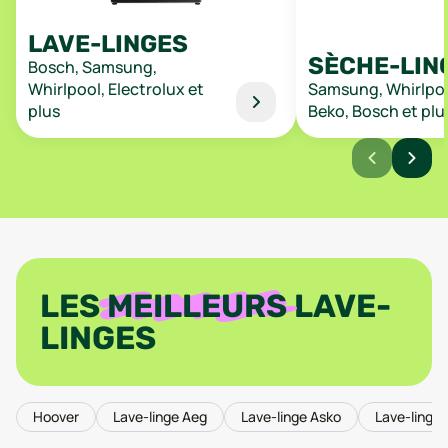
LAVE-LINGES
SÈCHE-LIN
Bosch, Samsung,
Whirlpool, Electrolux et
Samsung, Whirlpoo
plus
Beko, Bosch et plu
LES
MEILLEURS
LAVE-
LINGES
Hoover
Lave-linge Aeg
Lave-linge Asko
Lave-linge