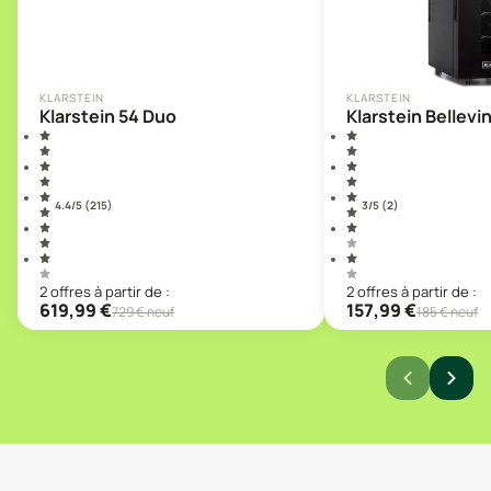
KLARSTEIN
KLARSTEIN
Klarstein 54 Duo
Klarstein Bellevin
4.4
/5 (
215
)
3
/5 (
2
)
2
offre
s
à partir de :
2
offre
s
à partir de :
619,99
€
157,99
€
729
€ neuf
185
€ neuf