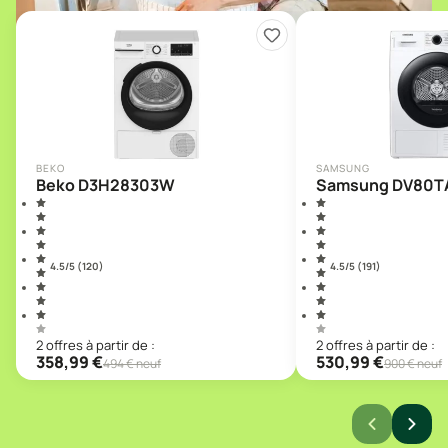
BEKO
SAMSUNG
Beko D3H28303W
Samsung DV80T
4.5
/5 (
120
)
4.5
/5 (
191
)
2
offre
s
à partir de :
2
offre
s
à partir de :
358,99
€
530,99
€
494
€ neuf
900
€ neuf