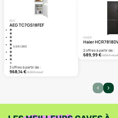
AEG
AEG TC7GS18FEF
HAIER
Haier HCR7818
4.5
/5 (
361
)
2
offre
s
à partir de :
689,99
€
1000
€ neuf
3
offre
s
à partir de :
968,14
€
1599
€ neuf