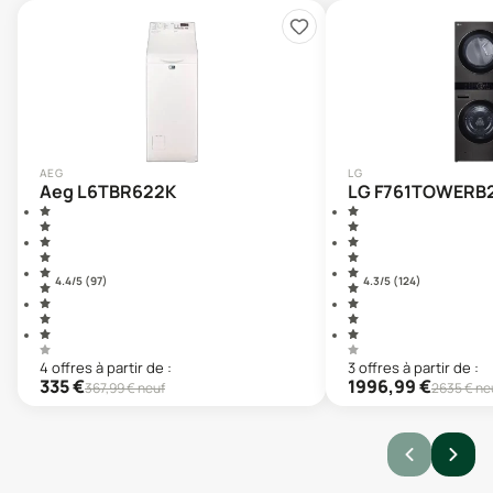
AEG
LG
Aeg L6TBR622K
LG F761TOWERB
4.4
/5 (
97
)
4.3
/5 (
124
)
4
offre
s
à partir de :
3
offre
s
à partir de :
335
€
1996,99
€
367,99
€ neuf
2635
€ ne