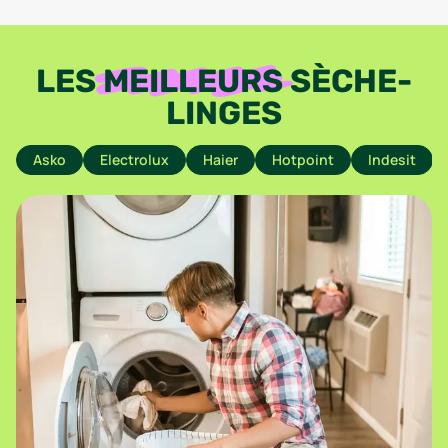
LES
MEILLEURS
SÈCHE-
LINGES
Asko
Electrolux
Haier
Hotpoint
Indesit