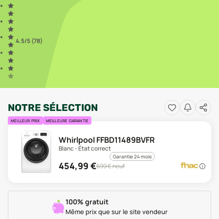
4.5
/5 (
78
)
NOTRE SÉLECTION
MEILLEUR PRIX
MEILLEURE GARANTIE
Whirlpool FFBD11489BVFR
Blanc - État correct
Garantie 24 mois
454,99
€
699
€ neuf
100% gratuit
Même prix que sur le site vendeur