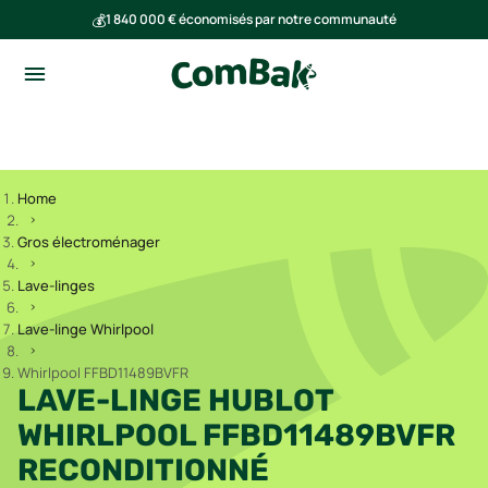
💰
1 840 000 € économisés par notre communauté
🌍
Ensemble, nous avons évité l'émission de 293 tonnes de CO₂
Home
Gros électroménager
Lave-linges
Lave-linge Whirlpool
Whirlpool FFBD11489BVFR
LAVE-LINGE HUBLOT
WHIRLPOOL FFBD11489BVFR
RECONDITIONNÉ