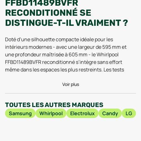
FFBD11489BVFR
RECONDITIONNÉ SE
DISTINGUE-T-IL VRAIMENT ?
Doté d’une silhouette compacte idéale pour les
intérieurs modernes - avec une largeur de 595 mm et
une profondeur maîtrisée à 605 mm - le Whirlpool
FFBD11489BVFR reconditionné s’intègre sans effort
même dans les espaces les plus restreints. Les tests
réalisés en 2025 soulignent sa capacité à offrir un lavage
performant tout en restant économe en énergie, grâce à
Voir plus
l’intégration de technologies récentes qui préservent à la
fois votre linge et l’environnement. Son moteur nouvelle
TOUTES LES AUTRES MARQUES
génération, salué par de nombreux utilisateurs en 2026
Samsung
Whirlpool
Electrolux
Candy
LG
pour sa fiabilité, permet des cycles plus silencieux et une
usure réduite, même après plusieurs années
d’utilisation. C’est cette robustesse technique, remise à
neuf lors du reconditionnement, qui séduit