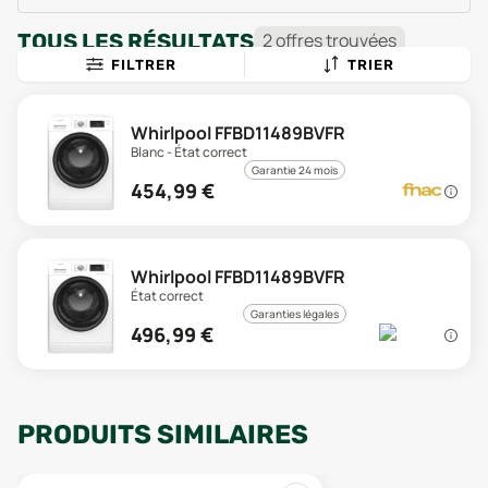
TOUS LES RÉSULTATS
2
offre
s
trouvée
s
FILTRER
TRIER
Whirlpool FFBD11489BVFR
Blanc - État correct
Garantie 24 mois
454,99
€
Whirlpool FFBD11489BVFR
État correct
Garanties légales
496,99
€
PRODUITS SIMILAIRES