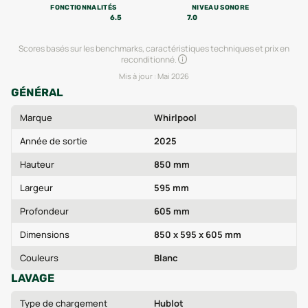
FONCTIONNALITÉS
NIVEAU SONORE
6.5
7.0
Scores basés sur les benchmarks, caractéristiques techniques et prix en
reconditionné.
Mis à jour :
Mai 2026
GÉNÉRAL
Marque
Whirlpool
Année de sortie
2025
Hauteur
850 mm
Largeur
595 mm
Profondeur
605 mm
Dimensions
850 x 595 x 605 mm
Couleurs
Blanc
LAVAGE
Type de chargement
Hublot