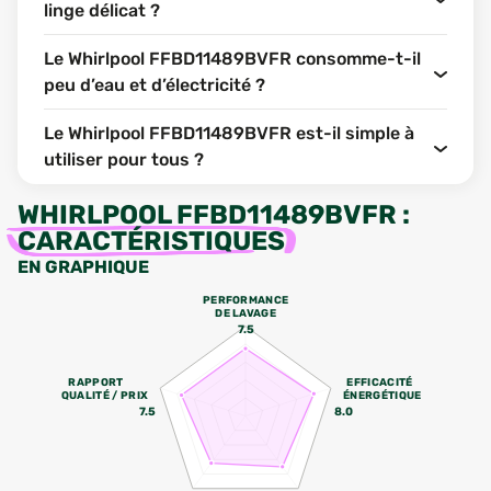
linge délicat ?
Le Whirlpool FFBD11489BVFR consomme-t-il
peu d’eau et d’électricité ?
Le Whirlpool FFBD11489BVFR est-il simple à
utiliser pour tous ?
WHIRLPOOL FFBD11489BVFR
:
CARACTÉRISTIQUES
EN GRAPHIQUE
PERFORMANCE
DE LAVAGE
7.5
RAPPORT
EFFICACITÉ
QUALITÉ / PRIX
ÉNERGÉTIQUE
7.5
8.0