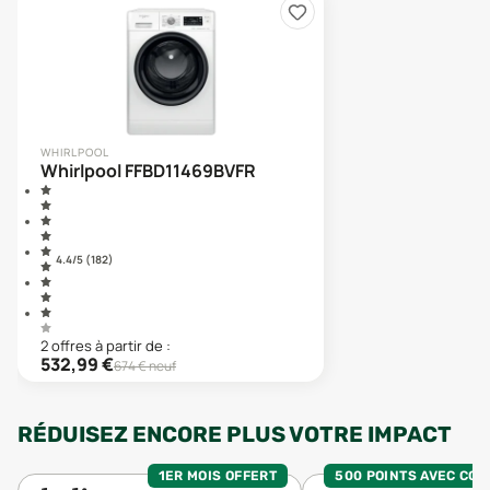
WHIRLPOOL
Whirlpool FFBD11469BVFR
4.4
/5 (
182
)
2
offre
s
à partir de :
532,99
€
674
€ neuf
RÉDUISEZ ENCORE PLUS VOTRE IMPACT
1ER MOIS OFFERT
500 POINTS AVEC CO