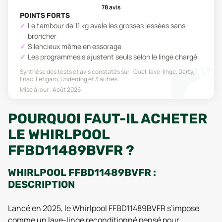
78
avis
POINTS FORTS
Le tambour de 11 kg avale les grosses lessées sans
broncher
Silencieux même en essorage
Les programmes s'ajustent seuls selon le linge chargé
Synthèse des tests et avis constatés sur :
Quel-lave-linge, Darty,
Fnac, Lefigaro, Underdog
et 3 autres
Mise à jour :
Août 2026
POURQUOI FAUT-IL ACHETER
LE WHIRLPOOL
FFBD11489BVFR ?
WHIRLPOOL FFBD11489BVFR :
DESCRIPTION
Lancé en 2025, le Whirlpool FFBD11489BVFR s’impose
comme un lave-linge reconditionné pensé pour