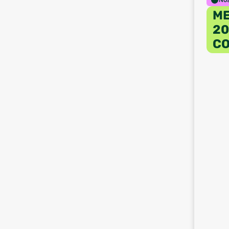
ME
20
C