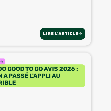
LIRE L'ARTICLE
vis
OO GOOD TO GO AVIS 2026 :
N A PASSÉ L'APPLI AU
RIBLE