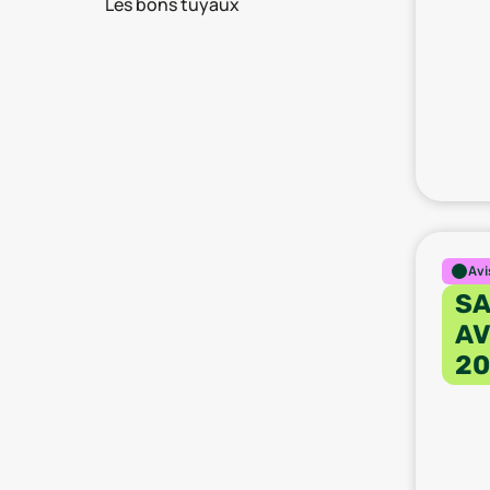
Les bons tuyaux
Avi
SA
AV
20