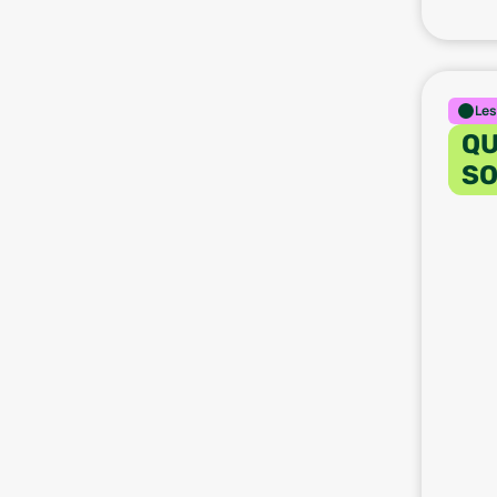
Les
QU
SO