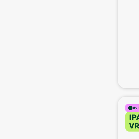
Avi
IP
VR