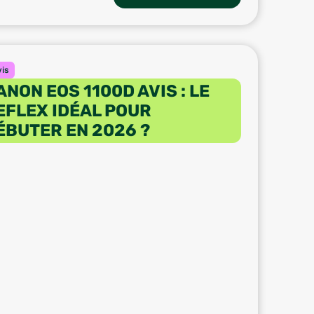
vis
ANON EOS 1100D AVIS : LE
EFLEX IDÉAL POUR
ÉBUTER EN 2026 ?