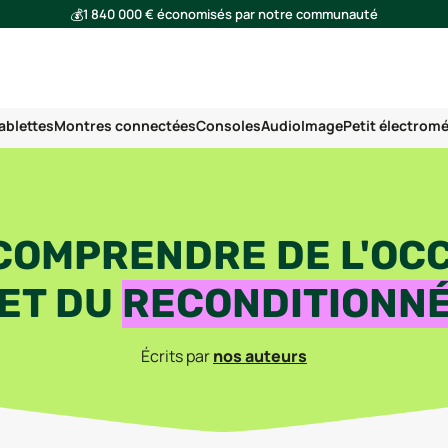
💰
1 840 000 € économisés par notre communauté
🌍
Ensemble, nous avons évité l'émission de 293 tonnes de CO₂
ablettes
Montres connectées
Consoles
Audio
Image
Petit électrom
COMPRENDRE DE L'OC
ET DU
RECONDITIONN
Écrits par
nos auteurs