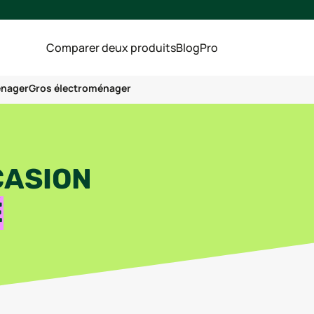
Comparer deux produits
Blog
Pro
énager
Gros électroménager
CASION
É