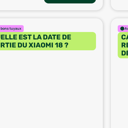
 bons tuyaux
A
ELLE EST LA DATE DE
C
RTIE DU XIAOMI 18 ?
R
D