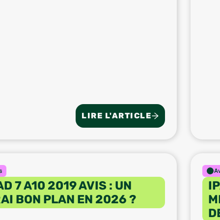
LIRE L'ARTICLE
s
A
AD 7 A10 2019 AVIS : UN
I
AI BON PLAN EN 2026 ?
M
D