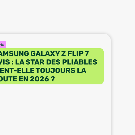
vis
AMSUNG GALAXY Z FLIP 7
VIS : LA STAR DES PLIABLES
IENT-ELLE TOUJOURS LA
OUTE EN 2026 ?