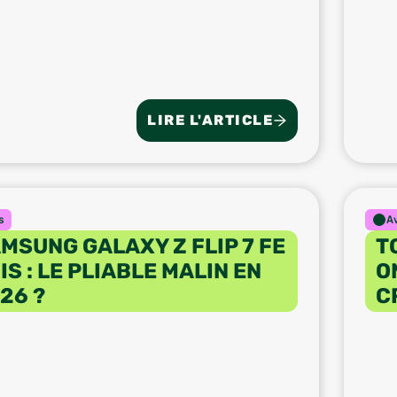
LIRE L'ARTICLE
s
A
MSUNG GALAXY Z FLIP 7 FE
T
IS : LE PLIABLE MALIN EN
O
26 ?
C