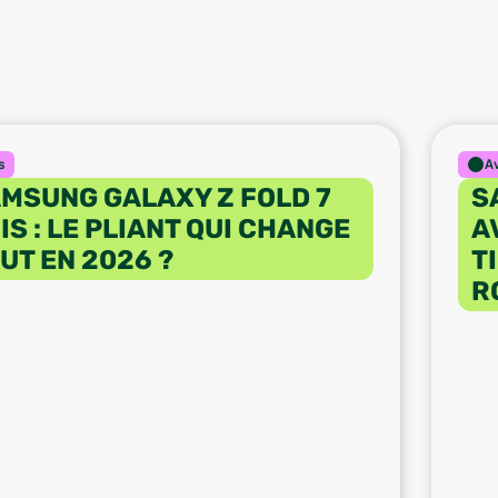
s
A
MSUNG GALAXY Z FOLD 7
S
IS : LE PLIANT QUI CHANGE
A
UT EN 2026 ?
T
R