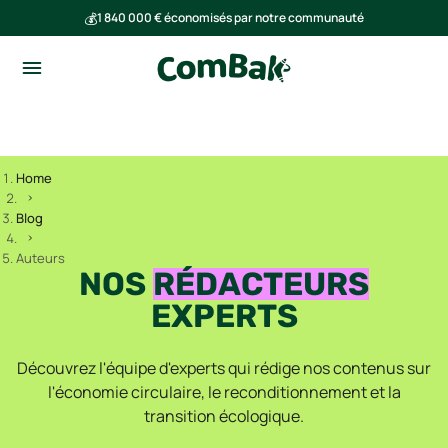
💰
1 840 000 € économisés par notre communauté
🌍
Ensemble, nous avons évité l'émission de 293 tonnes de CO₂
Home
Blog
Auteurs
NOS
RÉDACTEURS
EXPERTS
Découvrez l'équipe d'experts qui rédige nos contenus sur
l'économie circulaire, le reconditionnement et la
transition écologique.