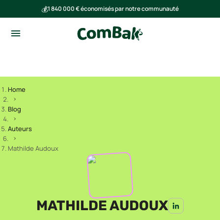
💰
1 840 000 € économisés par notre communauté
🌍
Ensemble, nous avons évité l'émission de 293 tonnes de CO₂
Home
Blog
Auteurs
Mathilde Audoux
MATHILDE AUDOUX