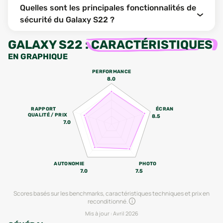
Quelles sont les principales fonctionnalités de
sécurité du Galaxy S22 ?
GALAXY S22
:
CARACTÉRISTIQUES
EN GRAPHIQUE
PERFORMANCE
8.0
RAPPORT
ÉCRAN
QUALITÉ / PRIX
8.5
7.0
AUTONOMIE
PHOTO
7.0
7.5
Scores basés sur les benchmarks, caractéristiques techniques et prix en
reconditionné.
Mis à jour :
Avril 2026