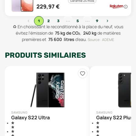
Garantie 24 mois
229,97
€
...
...
‹
›
1
2
3
5
9
♻️
En choisissant le reconditionné à la place du neuf, vous
évitez l'émission de
75
kg de CO₂
,
240
kg
de matières
premières
et
75 600
litres
d'eau
.
Source : ADEME
PRODUITS SIMILAIRES
SAMSUNG
SAMSUNG
Galaxy S22 Ultra
Galaxy S22 Plus