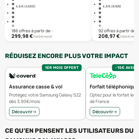
4.5
/5 (
4 500
)
4.3
/5 (
6 169
)
186
offre
s
à partir de :
92
offre
s
à partir de :
299,98
€
208,97
€
1149
€ neuf
1150
€ neuf
RÉDUISEZ ENCORE PLUS VOTRE IMPACT
1ER MOIS OFFERT
-15€ AVEC 
Assurance casse & vol
Forfait téléphonique
Protégez votre Samsung Galaxy S22
Optez pour le forfait le 
dès 3,90€/mois
de France
Découvrir
→
Découvrir
→
CE QU'EN PENSENT LES UTILISATEURS
DU