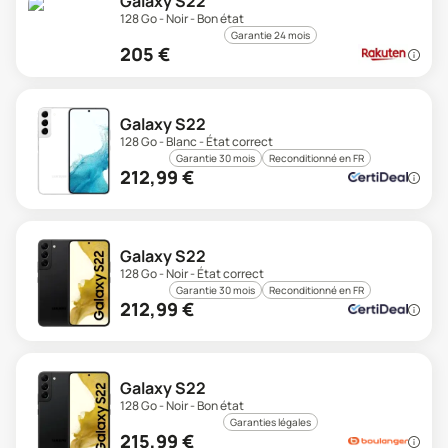
Galaxy S22
128 Go - Noir - Bon état
Garantie 24 mois
205
€
Galaxy S22
128 Go - Blanc - État correct
Garantie 30 mois
Reconditionné en FR
212,99
€
Galaxy S22
128 Go - Noir - État correct
Garantie 30 mois
Reconditionné en FR
212,99
€
Galaxy S22
128 Go - Noir - Bon état
Garanties légales
215,99
€