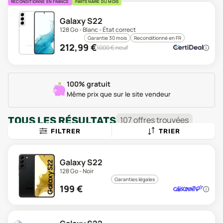
RECONDITIONNÉ EN FRANCE
PARTENAIRE DU MOIS
Galaxy S22
128 Go - Blanc - État correct
Garantie 30 mois
Reconditionné en FR
212,99
€
1000
€ neuf
100% gratuit
Même prix que sur le site vendeur
TOUS LES RÉSULTATS
107
offre
s
trouvée
s
FILTRER
TRIER
Galaxy S22
128 Go - Noir
Garanties légales
199
€