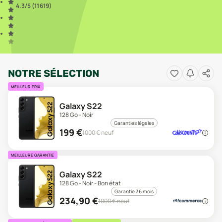
4.3
/5 (
11 619
)
NOTRE SÉLECTION
MEILLEUR PRIX
Galaxy S22
128 Go - Noir
Garanties légales
199
€
1000
€ neuf
MEILLEURE GARANTIE
Galaxy S22
128 Go - Noir - Bon état
Garantie 36 mois
234,90
€
1000
€ neuf