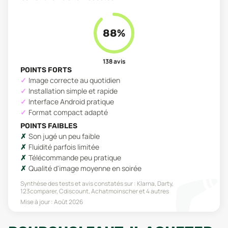
88
%
138
avis
POINTS FORTS
Image correcte au quotidien
Installation simple et rapide
Interface Android pratique
Format compact adapté
POINTS FAIBLES
Son jugé un peu faible
Fluidité parfois limitée
Télécommande peu pratique
Qualité d'image moyenne en soirée
Synthèse des tests et avis constatés sur :
Klarna, Darty,
123comparer, Cdiscount, Achatmoinscher
et 4 autres
Mise à jour :
Août 2026