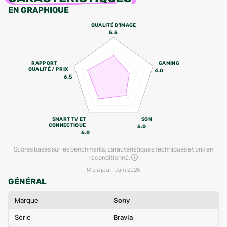
EN GRAPHIQUE
QUALITÉ D'IMAGE
5.5
RAPPORT
GAMING
QUALITÉ / PRIX
4.0
6.5
SMART TV ET
SON
CONNECTIQUE
5.0
6.0
Scores basés sur les benchmarks, caractéristiques techniques et prix en
reconditionné.
Mis à jour :
Juin 2026
GÉNÉRAL
Marque
Sony
Série
Bravia