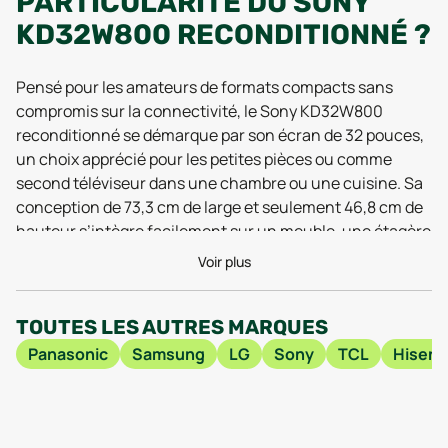
PARTICULARITÉ DU SONY
KD32W800 RECONDITIONNÉ ?
Pensé pour les amateurs de formats compacts sans
compromis sur la connectivité, le Sony KD32W800
reconditionné se démarque par son écran de 32 pouces,
un choix apprécié pour les petites pièces ou comme
second téléviseur dans une chambre ou une cuisine. Sa
conception de 73,3 cm de large et seulement 46,8 cm de
hauteur s’intègre facilement sur un meuble, une étagère
ou fixé au mur, tout en offrant un vrai confort de
Voir plus
visionnage grâce à la dalle LCD à rétroéclairage LED.
Selon les tests 2025, la résolution de 1366 x 768 pixels
TOUTES LES AUTRES MARQUES
reste idéale pour ce format : elle garantit une image
nette, sans effet de flou, que ce soit pour les chaînes
Panasonic
Samsung
LG
Sony
TCL
Hisens
classiques, les jeux vidéo ou les plateformes de
streaming.
L’expérience utilisateur plébiscitée ces derniers mois