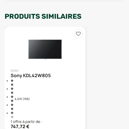
PRODUITS SIMILAIRES
SONY
Sony KDL42W805
4.2
/5 (
156
)
1
offre
à partir de :
747,72
€