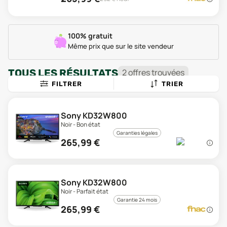
100% gratuit
Même prix que sur le site vendeur
TOUS LES RÉSULTATS
2
offre
s
trouvée
s
FILTRER
TRIER
Sony KD32W800
Noir - Bon état
Garanties légales
265,99
€
Sony KD32W800
Noir - Parfait état
Garantie 24 mois
265,99
€