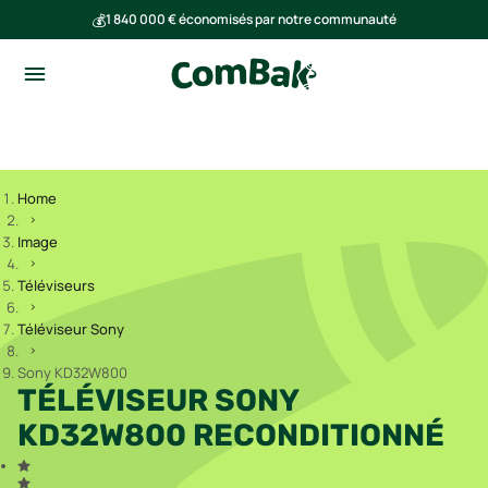
💰
1 840 000 € économisés par notre communauté
🌍
Ensemble, nous avons évité l'émission de 293 tonnes de CO₂
Home
Image
Téléviseurs
Téléviseur Sony
Sony KD32W800
TÉLÉVISEUR SONY
KD32W800 RECONDITIONNÉ