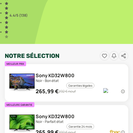
4.4
/5 (
138
)
NOTRE SÉLECTION
MEILLEUR PRIX
Sony KD32W800
Noir - Bon état
Garanties légales
265,99
€
292
€ neuf
MEILLEURE GARANTIE
Sony KD32W800
Noir - Parfait état
Garantie 24 mois
265,99
€
292
€ neuf