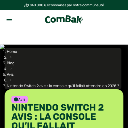
💰
1 840 000 € économisés par notre communauté
🌍
Ensemble, nous avons évité l'émission de 293 tonnes de CO₂
Home
Blog
Avis
Nintendo Switch 2 avis : la console qu’il fallait attendre en 2026 ?
Avis
NINTENDO SWITCH 2
AVIS : LA CONSOLE
QU’IL FALLAIT