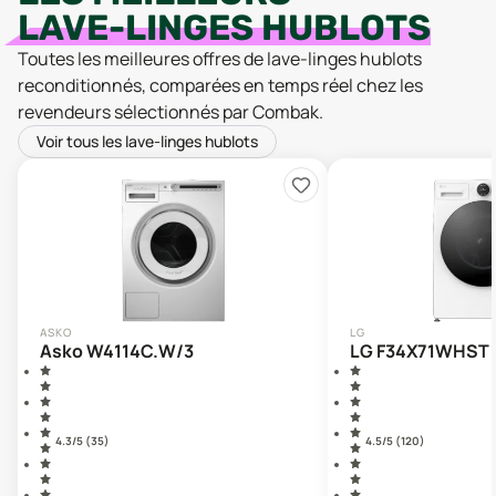
LAVE-LINGES HUBLOTS
Toutes les meilleures offres de lave-linges hublots
reconditionnés, comparées en temps réel chez les
revendeurs sélectionnés par Combak.
Voir tous les lave-linges hublots
ASKO
LG
Asko W4114C.W/3
LG F34X71WHST
4.3
/5 (
35
)
4.5
/5 (
120
)