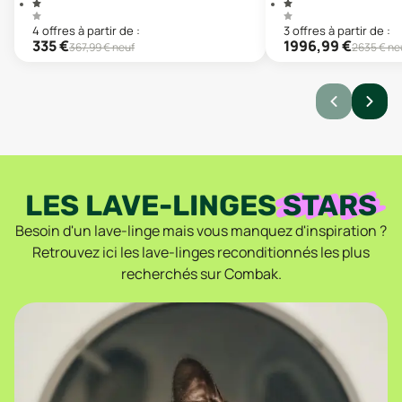
4
offre
s
à partir de :
3
offre
s
à partir de :
335
€
1996,99
€
367,99
€ neuf
2635
€ ne
LES LAVE-LINGES
STARS
Besoin d'un lave-linge mais vous manquez d'inspiration ?
Retrouvez ici les lave-linges reconditionnés les plus
recherchés sur Combak.