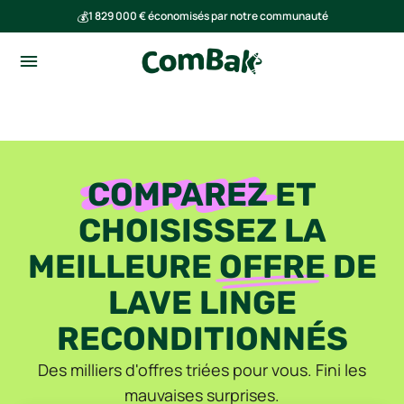
💰
1 829 000 € économisés par notre communauté
🌍
Ensemble, nous avons évité l'émission de 291 tonnes de CO₂
COMPAREZ
ET
CHOISISSEZ LA
MEILLEURE
OFFRE
DE
LAVE LINGE
RECONDITIONNÉS
Des milliers d'offres triées pour vous. Fini les
mauvaises surprises.