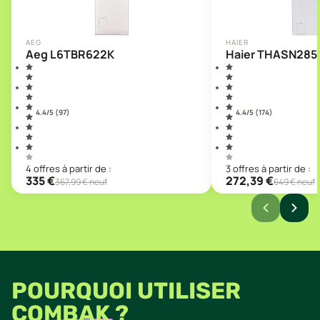
AEG
HAIER
Aeg L6TBR622K
Haier THASN28
4.4
/5 (
97
)
4.4
/5 (
174
)
4
offre
s
à partir de :
3
offre
s
à partir de :
335
€
272,39
€
367,99
€ neuf
649
€ neuf
POURQUOI UTILISER
COMBAK
?