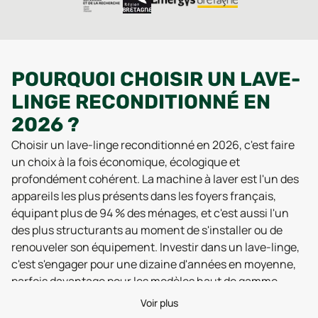
POURQUOI CHOISIR UN LAVE-
LINGE RECONDITIONNÉ EN
2026 ?
Choisir un lave-linge reconditionné en 2026, c'est faire
un choix à la fois économique, écologique et
profondément cohérent. La machine à laver est l'un des
appareils les plus présents dans les foyers français,
équipant plus de 94 % des ménages, et c'est aussi l'un
des plus structurants au moment de s'installer ou de
renouveler son équipement. Investir dans un lave-linge,
c'est s'engager pour une dizaine d'années en moyenne,
parfois davantage pour les modèles haut de gamme.
Un lave-linge reconditionné, c'est un appareil qui a déjà
Voir plus
été utilisé, puis collecté, contrôlé et remis en état par des