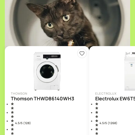
THOMSON
ELECTROLUX
Thomson THWD86140WH3
Electrolux EW6T
4.5
/5 (
128
)
4.5
/5 (
1 268
)