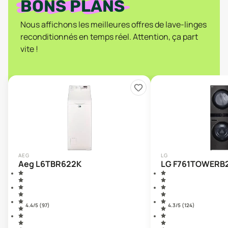
BONS PLANS
Nous affichons les meilleures offres de lave-linges
reconditionnés en temps réel. Attention, ça part
vite !
AEG
LG
Aeg L6TBR622K
LG F761TOWERB
4.4
/5 (
97
)
4.3
/5 (
124
)