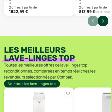
2
offre
s
à partir de :
2
offre
s
à partir de :
1822,99
€
813,99
€
989
€ neuf
LES MEILLEURS
LAVE-LINGES TOP
Toutes les meilleures offres de lave-linges top
reconditionnés, comparées en temps réel chez les
revendeurs sélectionnés par Combak.
Voir tous les lave-linges top