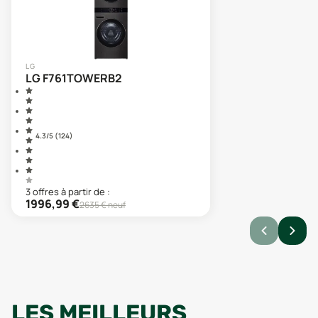
LG
LG F761TOWERB2
4.3
/5 (
124
)
3
offre
s
à partir de :
1996,99
€
2635
€ neuf
LES MEILLEURS