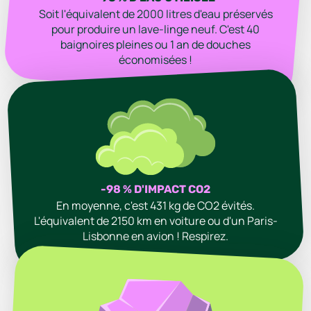
Soit l'équivalent de 2000 litres d'eau préservés
pour produire un lave-linge neuf. C'est 40
baignoires pleines ou 1 an de douches
économisées !
-98 % D'IMPACT CO2
En moyenne, c'est 431 kg de CO2 évités.
L'équivalent de 2150 km en voiture ou d'un Paris-
Lisbonne en avion ! Respirez.