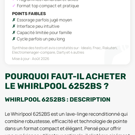
Format top compact et pratique
POINTS FAIBLES
Essorage parfois jugé moyen
Interface peu intuitive
Capacité limitée pour famille
Cycle parfois un peu long
Synthèse des tests et avis constatés sur :
Idealo, Fnac, Rakuten,
Electromenager-compare, Darty
et 4 autres
Mise à jour :
Août 2026
POURQUOI FAUT-IL ACHETER
LE WHIRLPOOL 6252BS ?
WHIRLPOOL 6252BS : DESCRIPTION
Le Whirlpool 6252BS est un lave-linge reconditionné qui
combine robustesse, efficacité et technologie de pointe
dans un format compact et élégant. Pensé pour offrir