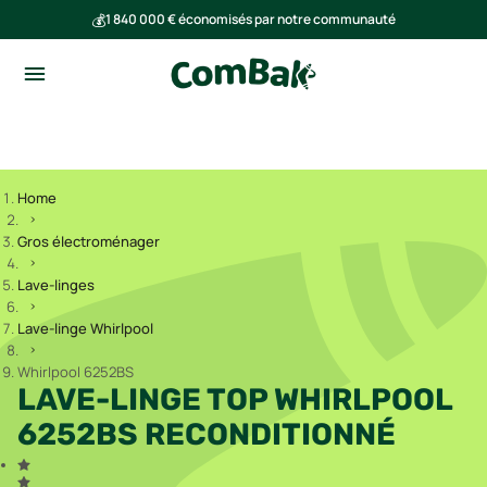
💰
1 840 000 € économisés par notre communauté
🌍
Ensemble, nous avons évité l'émission de 293 tonnes de CO₂
Home
Gros électroménager
Lave-linges
Lave-linge Whirlpool
Whirlpool 6252BS
LAVE-LINGE TOP WHIRLPOOL
6252BS RECONDITIONNÉ