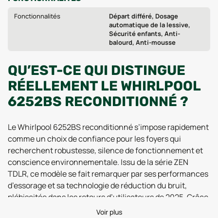
Fonctionnalités
Départ différé, Dosage
automatique de la lessive,
Sécurité enfants, Anti-
balourd, Anti-mousse
QU’EST-CE QUI DISTINGUE
RÉELLEMENT LE WHIRLPOOL
6252BS RECONDITIONNÉ ?
Le Whirlpool 6252BS reconditionné s’impose rapidement
comme un choix de confiance pour les foyers qui
recherchent robustesse, silence de fonctionnement et
conscience environnementale. Issu de la série ZEN
TDLR, ce modèle se fait remarquer par ses performances
d’essorage et sa technologie de réduction du bruit,
plébiscitée dans les retours d’utilisateurs de 2025. Grâce
à son moteur ZEN à entraînement direct, la machine
Voir plus