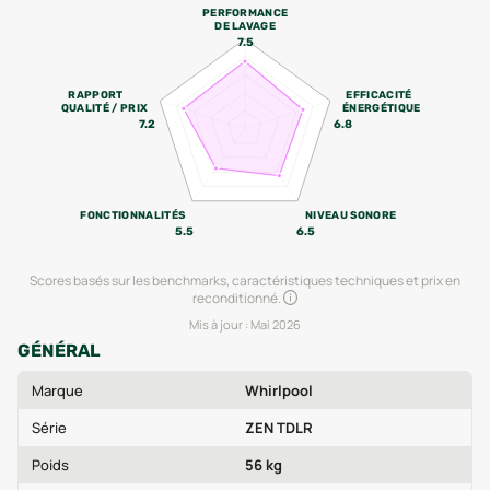
PERFORMANCE
DE LAVAGE
7.5
RAPPORT
EFFICACITÉ
QUALITÉ / PRIX
ÉNERGÉTIQUE
7.2
6.8
FONCTIONNALITÉS
NIVEAU SONORE
5.5
6.5
Scores basés sur les benchmarks, caractéristiques techniques et prix en
reconditionné.
Mis à jour :
Mai 2026
GÉNÉRAL
Marque
Whirlpool
Série
ZEN TDLR
Poids
56 kg