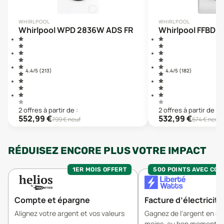
WHIRLPOOL
WHIRLPOOL
Whirlpool WPD 2836W ADS FR
Whirlpool FFBD1
4.4
/5 (
213
)
4.4
/5 (
182
)
2
offre
s
à partir de :
2
offre
s
à partir de :
552,99
€
532,99
€
799
€ neuf
674
€ neuf
RÉDUISEZ ENCORE PLUS VOTRE IMPACT
1ER MOIS OFFERT
500 POINTS AVEC CO
Compte et épargne
Facture d’électricité
Alignez votre argent et vos valeurs
Gagnez de l'argent en 
moins, au bon moment.