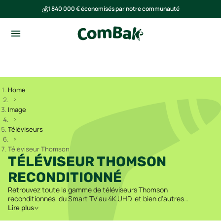
💰
1 840 000 € économisés par notre communauté
🌍
Ensemble, nous avons évité l'émission de 293 tonnes de CO₂
Home
Image
Téléviseurs
Téléviseur Thomson
TÉLÉVISEUR THOMSON
RECONDITIONNÉ
Retrouvez toute la gamme de téléviseurs Thomson
reconditionnés, du Smart TV au 4K UHD, et bien d'autres
modèles.
Lire plus