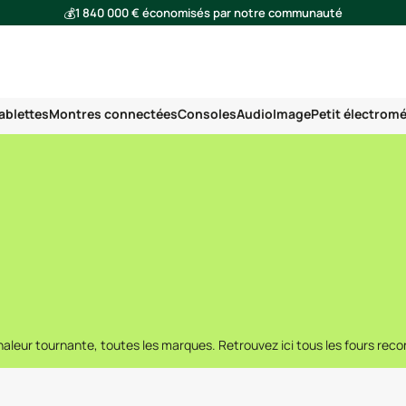
💰
1 840 000 € économisés par notre communauté
🌍
Ensemble, nous avons évité l'émission de 293 tonnes de CO₂
ablettes
Montres connectées
Consoles
Audio
Image
Petit électrom
chaleur tournante, toutes les marques. Retrouvez ici tous les fours rec