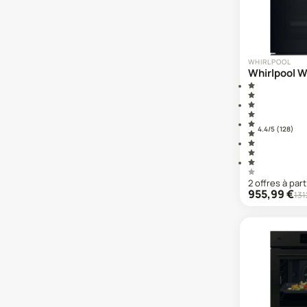
WHIRLPOOL
Whirlpool 
4.4
/5 (
128
)
2
offre
s
à part
955,99
€
131