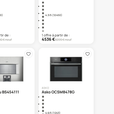
50
)
4.3
/5 (
12 450
)
tir de :
1
offre
à partir de :
4536
€
00
€ neuf
6099
€ neuf
ASKO
 BS454111
Asko OCSM8478G
4.6
/5 (
1 243
)