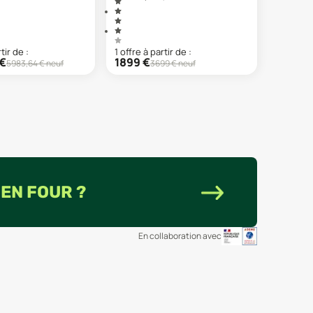
tir de :
1
offre
à partir de :
€
1899
€
5983,64
€ neuf
3699
€ neuf
IEN FOUR ?
En collaboration avec