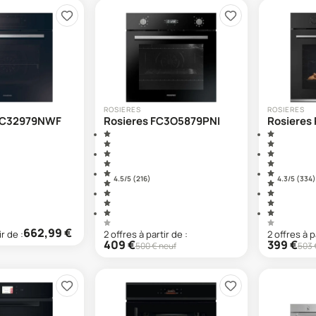
ROSIERES
ROSIERES
RFC32979NWF
Rosieres FC3O5879PNI
Rosieres
4.5
/5 (
216
)
4.3
/5 (
334
)
662,99
€
ir de :
2
offre
s
à partir de :
2
offre
s
à p
409
€
399
€
500
€ neuf
503