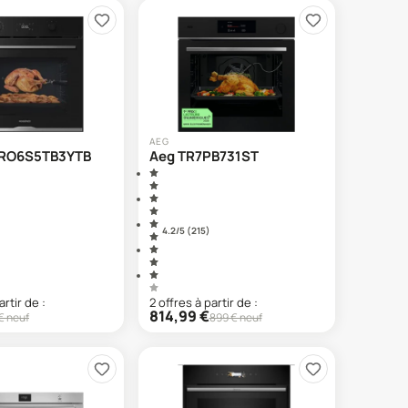
AEG
 RO6S5TB3YTB
Aeg TR7PB731ST
4.2
/5 (
215
)
artir de :
2
offre
s
à partir de :
814,99
€
€ neuf
899
€ neuf