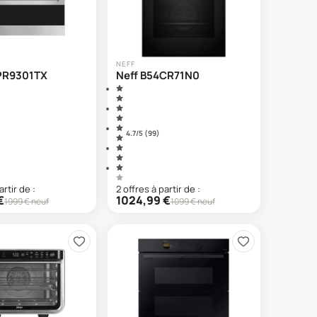
NEFF
PR9301TX
Neff B54CR71N0
4.7
/5 (
99
)
artir de :
2
offre
s
à partir de :
€
1024,99
€
1999
€ neuf
1099
€ neuf