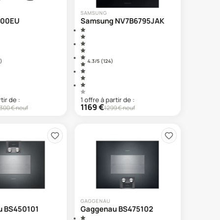
SAMSUNG
200EU
Samsung NV7B6795JAK
)
4.3
/5 (
124
)
tir de :
1
offre
à partir de :
1169
€
300
€ neuf
1299
€ neuf
GAGGENAU
u BS450101
Gaggenau BS475102