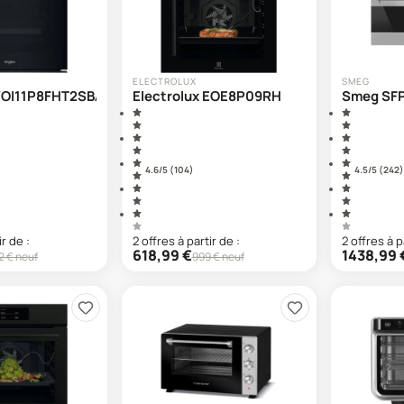
ELECTROLUX
SMEG
WOI11P8FHT2SBAF
Electrolux EOE8P09RH
Smeg SF
4.6
/5 (
104
)
4.5
/5 (
242
)
ir de :
2
offre
s
à partir de :
2
offre
s
à p
618,99
€
1438,99
2
€ neuf
999
€ neuf