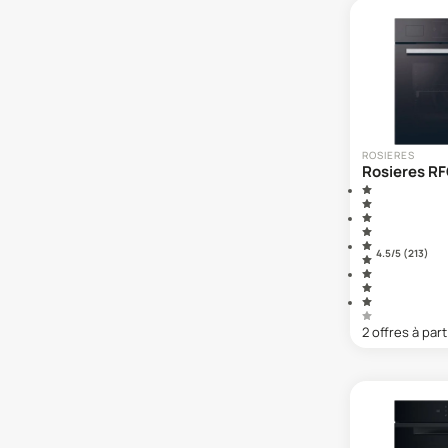
Samsung
Siemens
Smeg
ROSIERES
Rosieres 
4.5
/5 (
213
)
2
offre
s
à part