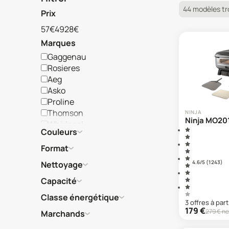
44 modèles t
Prix
57€
4928€
Marques
Gaggenau
Rosieres
Aeg
Asko
Proline
Thomson
NINJA
Ninja MO20
Whirlpool
Couleurs
Brandt
Electrolux
Format
Ninja
4.6
/5 (
1 243
)
Nettoyage
Sauter
Bosch
Capacité
Lg
Classe énergétique
Moulinex
3
offre
s
à part
179
€
279
€ ne
Marchands
Neff
Riviera & Bar