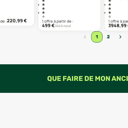
220,99
€
 de :
1
offre
à partir de :
1
offre
à par
499
€
3948,99
750
€ neuf
‹
›
1
2
QUE FAIRE DE MON ANC