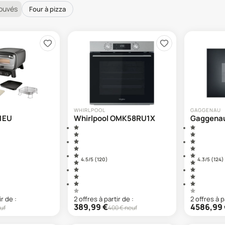
rouvés
Four à pizza
WHIRLPOOL
GAGGENAU
1EU
Whirlpool OMK58RU1X
Gaggena
4.5
/5 (
120
)
4.3
/5 (
124
)
ir de :
2
offre
s
à partir de :
2
offre
s
à p
389,99
€
4586,99
uf
400
€ neuf