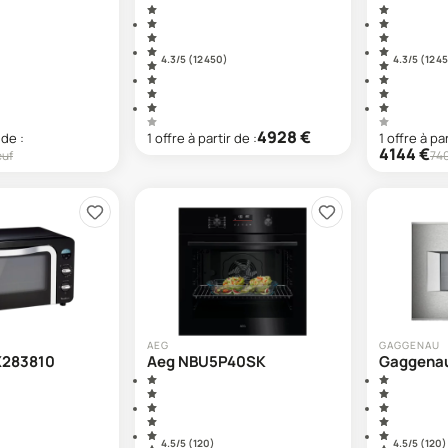
4.3
/5 (
12 450
)
4.3
/5 (
12 4
4928
€
 de :
1
offre
à partir de :
1
offre
à par
4144
€
euf
74
AEG
GAGGENAU
X283810
Aeg NBU5P40SK
Gaggenau
4.5
/5 (
120
)
4.5
/5 (
120
)