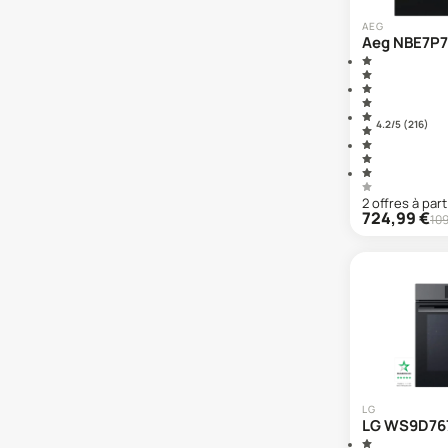
AEG
Aeg NBE7P7
4.2
/5 (
216
)
2
offre
s
à part
724,99
€
10
LG
LG WS9D76