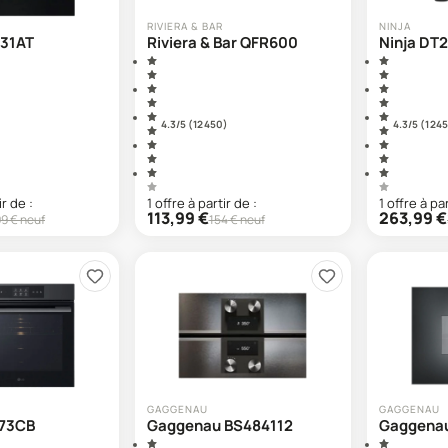
RIVIERA & BAR
NINJA
31AT
Riviera & Bar QFR600
Ninja DT
4.3
/5 (
12 450
)
4.3
/5 (
1 245
ir de :
1
offre
à partir de :
1
offre
à par
113,99
€
263,99
€
99
€ neuf
154
€ neuf
GAGGENAU
GAGGENAU
73CB
Gaggenau BS484112
Gaggena