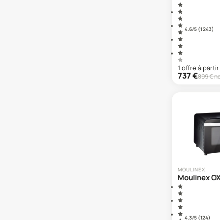
4.6
/5 (
1 243
)
1
offre
à partir
737
€
899
€ n
MOULINEX
Moulinex O
4.3
/5 (
124
)