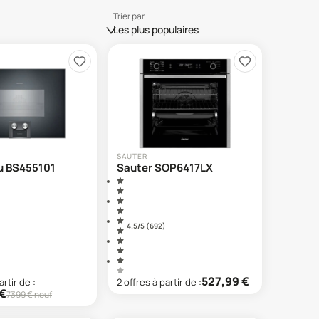
Trier par
Les plus populaires
SAUTER
u BS455101
Sauter SOP6417LX
4.5
/5 (
692
)
527,99
€
artir de :
2
offre
s
à partir de :
€
7399
€ neuf