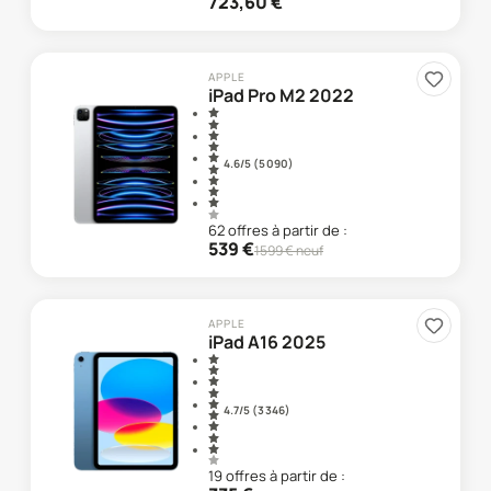
723,60
€
APPLE
iPad Pro M2 2022
4.6
/5 (
5 090
)
62
offre
s
à partir de :
539
€
1599
€ neuf
APPLE
iPad A16 2025
4.7
/5 (
3 346
)
19
offre
s
à partir de :