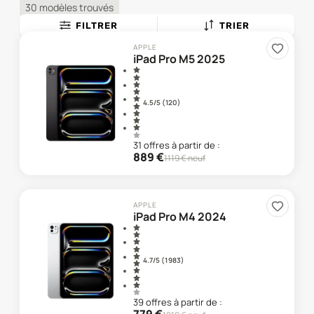
30 modèles trouvés
FILTRER
TRIER
APPLE
iPad Pro M5 2025
4.5
/5 (
120
)
31
offre
s
à partir de :
889
€
1119
€ neuf
APPLE
iPad Pro M4 2024
4.7
/5 (
1 983
)
39
offre
s
à partir de :