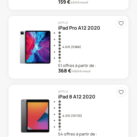
159
€
439
€ neuf
APPLE
iPad Pro A12 2020
4.5
/5 (
5 966
)
51
offre
s
à partir de :
368
€
1069
€ neuf
APPLE
iPad 8 A12 2020
4.3
/5 (
33 172
)
54
offre
s
à partir de :