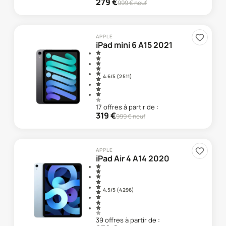
279
€
999
€ neuf
APPLE
iPad mini 6 A15 2021
4.6
/5 (
2 511
)
17
offre
s
à partir de :
319
€
999
€ neuf
APPLE
iPad Air 4 A14 2020
4.5
/5 (
4 296
)
39
offre
s
à partir de :