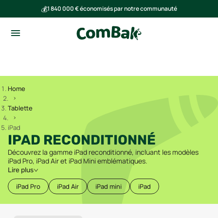
💰
1 840 000 € économisés par notre communauté
🌍
Ensemble, nous avons évité l'émission de 293 tonnes de CO₂
Home
Tablette
iPad
IPAD RECONDITIONNÉ
Découvrez la gamme iPad reconditionné, incluant les modèles
iPad Pro, iPad Air et iPad Mini emblématiques.
Lire plus
iPad Pro
iPad Air
iPad mini
iPad