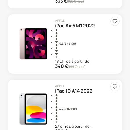
335
€
999
€ neuf
APPLE
iPad Air 5 M1 2022
4.6
/5 (
8 179
)
18
offre
s
à partir de :
340
€
999
€ neuf
APPLE
iPad 10 A14 2022
4.7
/5 (
6 092
)
27
offre
s
à partir de :