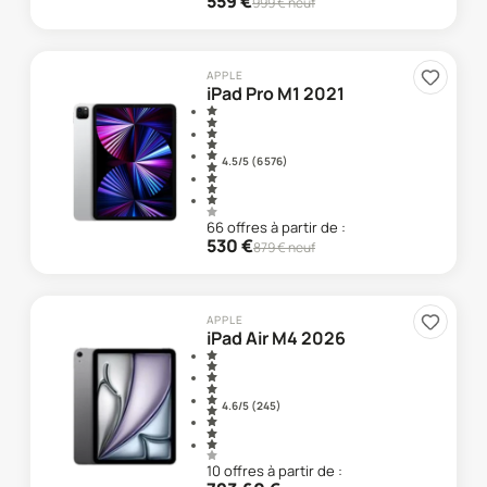
559
€
999
€ neuf
APPLE
iPad Pro M1 2021
4.5
/5 (
6 576
)
66
offre
s
à partir de :
530
€
879
€ neuf
APPLE
iPad Air M4 2026
4.6
/5 (
245
)
10
offre
s
à partir de :