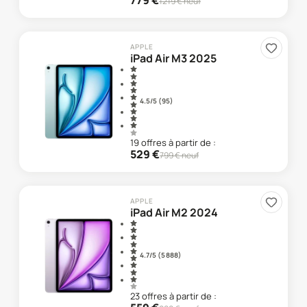
779
€
1219
€ neuf
APPLE
iPad Air M3 2025
4.5
/5 (
95
)
19
offre
s
à partir de :
529
€
799
€ neuf
APPLE
iPad Air M2 2024
4.7
/5 (
5 888
)
23
offre
s
à partir de :