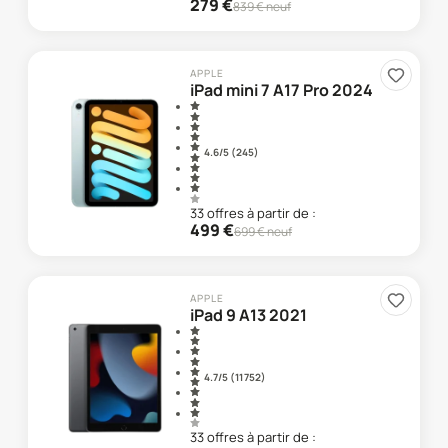
279
€
839
€ neuf
APPLE
iPad mini 7 A17 Pro 2024
4.6
/5 (
245
)
33
offre
s
à partir de :
499
€
699
€ neuf
APPLE
iPad 9 A13 2021
4.7
/5 (
11 752
)
33
offre
s
à partir de :