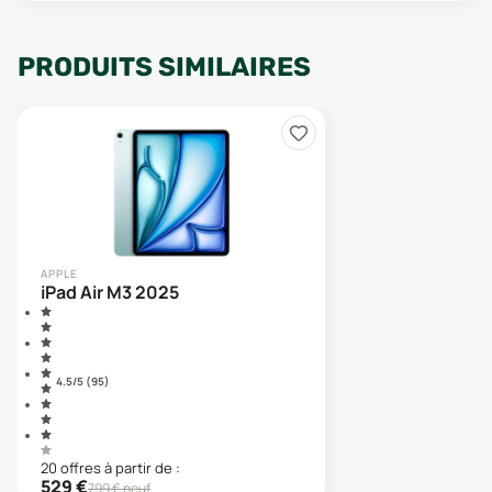
PRODUITS SIMILAIRES
APPLE
iPad Air M3 2025
4.5
/5 (
95
)
20
offre
s
à partir de :
529
€
799
€ neuf