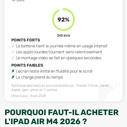
92
%
245
avis
POINTS FORTS
La batterie tient la journée même en usage intensif
Les applis lourdes tournent sans ralentissement
Le montage vidéo se fait en quelques secondes
POINTS FAIBLES
L'écran reste limité en fluidité pour le scroll
La charge prend du temps
Synthèse des tests et avis constatés sur :
Presse-Citron, Zdnet,
Apple, Igen, Iphon
et 11 autres
Mise à jour :
Août 2026
POURQUOI FAUT-IL ACHETER
L'IPAD AIR M4 2026 ?