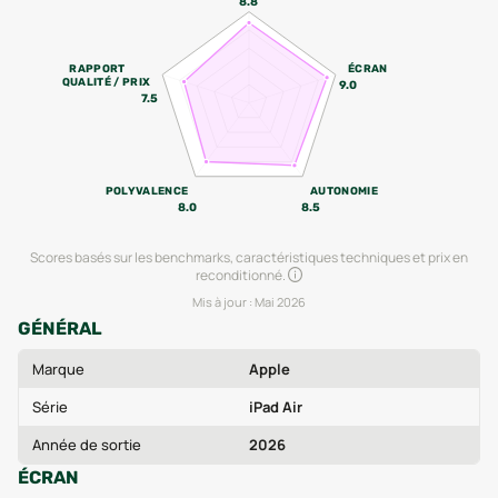
8.8
RAPPORT
ÉCRAN
QUALITÉ / PRIX
9.0
7.5
POLYVALENCE
AUTONOMIE
8.0
8.5
Scores basés sur les benchmarks, caractéristiques techniques et prix en
reconditionné.
Mis à jour :
Mai 2026
GÉNÉRAL
Marque
Apple
Série
iPad Air
Année de sortie
2026
ÉCRAN