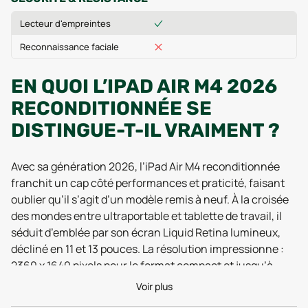
Lecteur d'empreintes
Reconnaissance faciale
EN QUOI L’IPAD AIR M4 2026
RECONDITIONNÉE SE
DISTINGUE-T-IL VRAIMENT ?
Avec sa génération 2026, l’iPad Air M4 reconditionnée
franchit un cap côté performances et praticité, faisant
oublier qu’il s’agit d’un modèle remis à neuf. À la croisée
des mondes entre ultraportable et tablette de travail, il
séduit d’emblée par son écran Liquid Retina lumineux,
décliné en 11 et 13 pouces. La résolution impressionne :
2360 x 1640 pixels pour le format compact et jusqu’à
2732 x 2048 pixels en version XL, le tout avec une densité
Voir plus
de 264 ppp. Résultat ? La lecture, le graphisme ou même