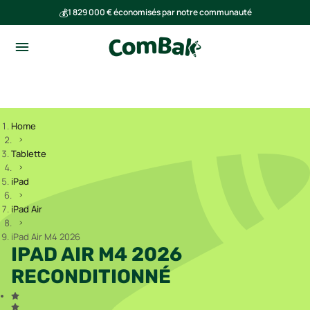
💰
1 829 000 € économisés par notre communauté
🌍
Ensemble, nous avons évité l'émission de 291 tonnes de CO₂
Home
Tablette
iPad
iPad Air
iPad Air M4 2026
IPAD AIR M4 2026
RECONDITIONNÉ