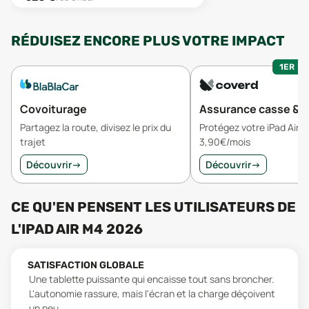
RÉDUISEZ ENCORE PLUS VOTRE IMPACT
1ER MO
Covoiturage
Assurance casse & v
Partagez la route, divisez le prix du
Protégez votre iPad Air 
trajet
3,90€/mois
Découvrir
→
Découvrir
→
CE QU'EN PENSENT LES UTILISATEURS
DE
L'
IPAD AIR M4 2026
SATISFACTION GLOBALE
Une tablette puissante qui encaisse tout sans broncher.
L'autonomie rassure, mais l'écran et la charge déçoivent
un peu.