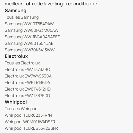
meilleure offre de lave-linge reconditionné.
Samsung
Tous les Samsung
Samsung WW10T554DAW
Samsung WW80FG3M05AW
Samsung WW11BGA046AEEF
Samsung WW80T554DAE
Samsung WW70K5413WW
Electrolux
Tous les Electrolux
Electrolux EW7T3733BO
Electrolux EW7W4953DA
Electrolux EW6T5136DA
Electrolux EW6T4612HD
Electrolux EW7T3375DD
Whirlpool
Tous les Whirlpool
Whirlpool TDLR6235FR/N
Whirlpool W0M011WADSFR
Whirlpool TDLRB65342BSFR