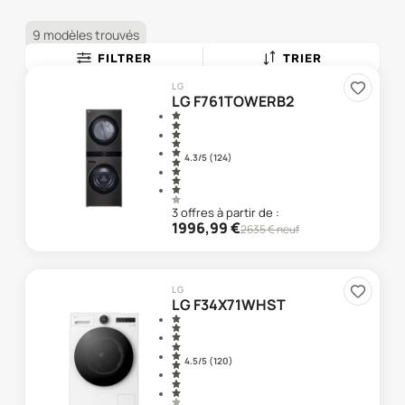
9 modèles trouvés
FILTRER
TRIER
LG
LG F761TOWERB2
4.3
/5 (
124
)
3
offre
s
à partir de :
1996,99
€
2635
€ neuf
LG
LG F34X71WHST
4.5
/5 (
120
)