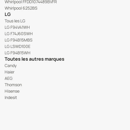
Whirlpool FFDD1074489BVFR
Whirlpool 6252BS
LG
Tous les LG
LG F94V41WH
LG F74J60SWH
LG F94B15MBS
LG LSWD100E
LG F94B15WH
Toutes les autres marques
Candy
Haier
AEG
Thomson
Hisense
Indesit