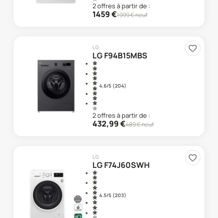
2
offre
s
à partir de :
1459
€
1999
€ neuf
LG
LG F94B15MBS
4.6
/5 (
204
)
2
offre
s
à partir de :
432,99
€
489
€ neuf
LG
LG F74J60SWH
4.5
/5 (
203
)