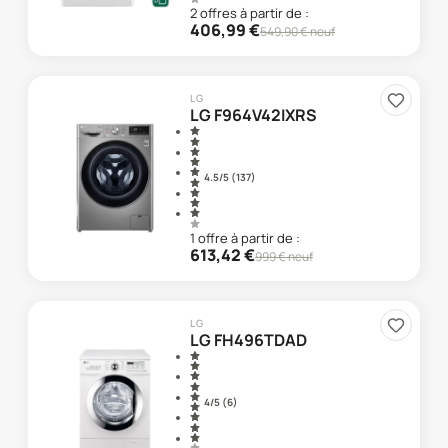
2
offre
s
à partir de :
406,99
€
549,90
€ neuf
LG
LG F964V42IXRS
4.5
/5 (
137
)
1
offre
à partir de :
613,42
€
999
€ neuf
LG
LG FH496TDAD
4
/5 (
6
)