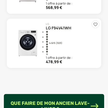
1
offre
à partir de :
568,99
€
LG
LG F94V41WH
4.6
/5 (
323
)
1
offre
à partir de :
478,99
€
QUE FAIRE DE MON ANCIEN LAVE-