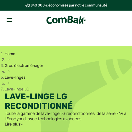
💰
1 840 000 € économisés par notre communauté
🌍
Ensemble, nous avons évité l'émission de 293 tonnes de CO₂
Home
Gros électroménager
Lave-linges
Lave-linge LG
LAVE-LINGE LG
RECONDITIONNÉ
Toute la gamme de lave-linge LG reconditionnés, de la série F4V à
l’EcoHybrid, avec technologies avancées.
Lire plus