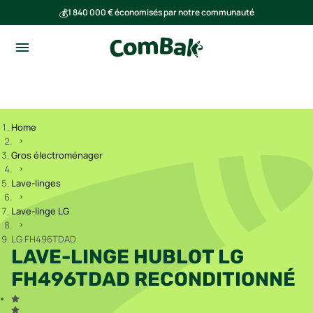
💰
1 840 000 € économisés par notre communauté
🌍
Ensemble, nous avons évité l'émission de 293 tonnes de CO₂
Home
Gros électroménager
Lave-linges
Lave-linge LG
LG FH496TDAD
LAVE-LINGE HUBLOT LG
FH496TDAD RECONDITIONNÉ