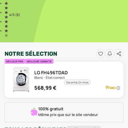
4
/5 (
6
)
NOTRE SÉLECTION
MEILLEUR PRIX
MEILLEURE GARANTIE
LG FH496TDAD
Blanc - État correct
Garantie 24 mois
568,99
€
100% gratuit
Même prix que sur le site vendeur