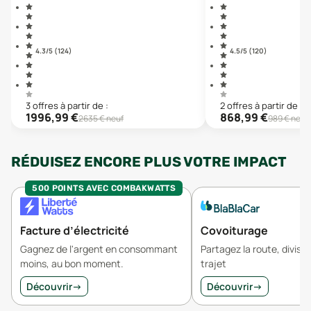
4.3
/5 (
124
)
4.5
/5 (
120
)
3
offre
s
à partir de :
2
offre
s
à partir de :
1996,99
€
868,99
€
2635
€ neuf
989
€ neuf
RÉDUISEZ ENCORE PLUS VOTRE IMPACT
500 POINTS AVEC COMBAKWATTS
Facture d’électricité
Covoiturage
Gagnez de l'argent en consommant
Partagez la route, divisez
moins, au bon moment.
trajet
Découvrir
→
Découvrir
→