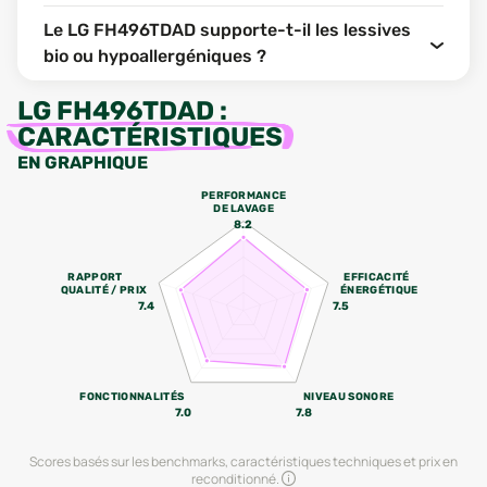
Le LG FH496TDAD supporte-t-il les lessives
bio ou hypoallergéniques ?
LG FH496TDAD
:
CARACTÉRISTIQUES
EN GRAPHIQUE
PERFORMANCE
DE LAVAGE
8.2
RAPPORT
EFFICACITÉ
QUALITÉ / PRIX
ÉNERGÉTIQUE
7.4
7.5
FONCTIONNALITÉS
NIVEAU SONORE
7.0
7.8
Scores basés sur les benchmarks, caractéristiques techniques et prix en
reconditionné.