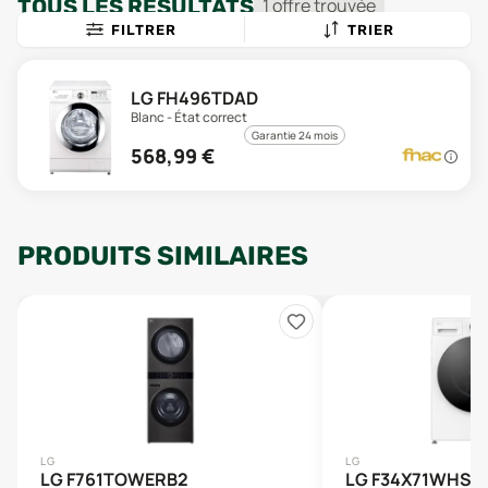
TOUS LES RÉSULTATS
1
offre
trouvée
FILTRER
TRIER
LG FH496TDAD
Blanc - État correct
Garantie 24 mois
568,99
€
PRODUITS SIMILAIRES
LG
LG
LG F761TOWERB2
LG F34X71WHST