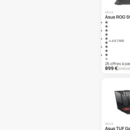
ASUS
Asus ROG St
4.4
/5 (
169
)
26
offre
s
à par
899
€
2799,9
ASUS
Asus TUF G