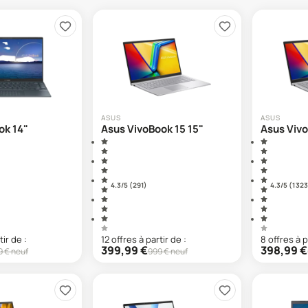
ASUS
ASUS
ok 14"
Asus VivoBook 15 15"
Asus Vivo
4.3
/5 (
291
)
4.3
/5 (
1 323
tir de :
12
offre
s
à partir de :
8
offre
s
à p
399,99
€
398,99
€
9
€ neuf
999
€ neuf