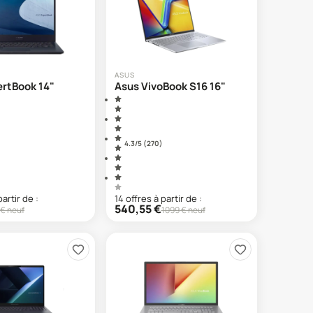
ASUS
ertBook 14"
Asus VivoBook S16 16"
4.3
/5 (
270
)
partir de :
14
offre
s
à partir de :
540,55
€
€ neuf
1099
€ neuf