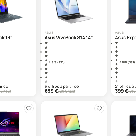
ASUS
ASUS
ok 13"
Asus VivoBook S14 14"
Asus Exp
4.3
/5 (
377
)
4.5
/5 (
231
)
ir de :
6
offre
s
à partir de :
21
offre
s
à 
699
€
399
€
€ neuf
799
€ neuf
1019