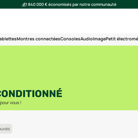
💰
1 840 000 € économisés par notre communauté
🌍
Ensemble, nous avons évité l'émission de 293 tonnes de CO₂
ablettes
Montres connectées
Consoles
Audio
Image
Petit électrom
CONDITIONNÉ
 pour vous !
ouvés