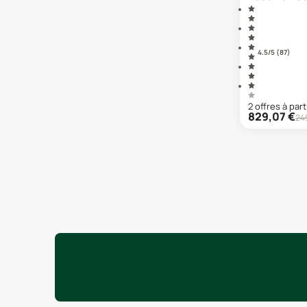
4.5
/5 (
87
)
2
offre
s
à part
829,07
€
24