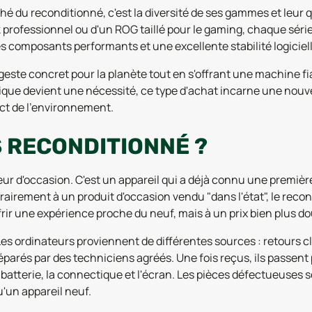
é du reconditionné, c'est la diversité de ses gammes et leur qua
k professionnel ou d'un ROG taillé pour le gaming, chaque sér
es composants performants et une excellente stabilité logiciell
 geste concret pour la planète tout en s'offrant une machine f
ue devient une nécessité, ce type d'achat incarne une nouvell
ect de l'environnement.
S RECONDITIONNÉ ?
r d'occasion. C'est un appareil qui a déjà connu une première 
rairement à un produit d'occasion vendu "dans l'état", le recond
offrir une expérience proche du neuf, mais à un prix bien plus do
s ordinateurs proviennent de différentes sources : retours cl
éparés par des techniciens agréés. Une fois reçus, ils passen
la batterie, la connectique et l'écran. Les pièces défectueuses
'un appareil neuf.