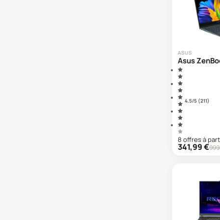
Asus ZenBook U 13"
Asus ZenBook U 14"
ASUS
Asus ZenBo
4.5
/5 (
211
)
8
offre
s
à part
341,99
€
999