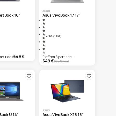
ASUS
ertBook 16"
Asus VivoBook 17 17"
4.3
/5 (
1 299
)
649
€
artir de :
9
offre
s
à partir de :
649
€
999
€ neuf
ASUS
Book U 14"
Asus VivoBook X15 15"