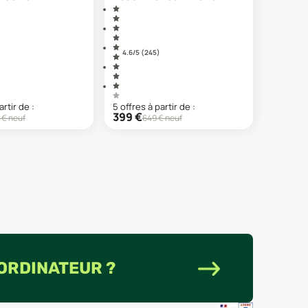
4.6
/5 (
245
)
artir de :
5
offre
s
à partir de :
399
€
€ neuf
649
€ neuf
 ORDINATEUR ?