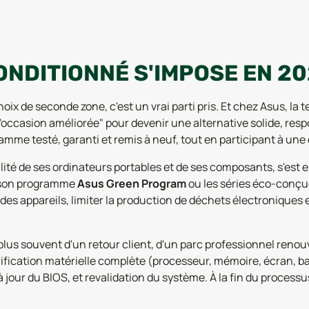
ONDITIONNÉ S'IMPOSE EN 2
hoix de seconde zone, c'est un vrai parti pris. Et chez Asus, 
"d'occasion améliorée" pour devenir une alternative solide, r
gamme testé, garanti et remis à neuf, tout en participant à un
té de ses ordinateurs portables et de ses composants, s'est
 son programme
Asus Green Program
ou les séries éco-conçue
des appareils, limiter la production de déchets électroniques et
us souvent d'un retour client, d'un parc professionnel renouv
érification matérielle complète (processeur, mémoire, écran, b
our du BIOS, et revalidation du système. À la fin du processu