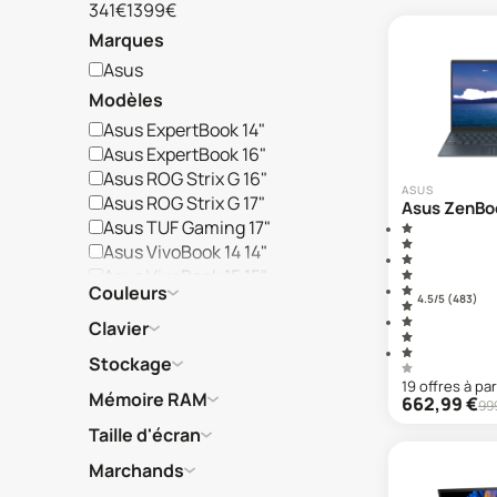
341€
1399€
Marques
Asus
Modèles
Asus ExpertBook 14"
Asus ExpertBook 16"
Asus ROG Strix G 16"
ASUS
Asus ROG Strix G 17"
Asus ZenBo
Asus TUF Gaming 17"
Asus VivoBook 14 14"
Asus VivoBook 15 15"
Couleurs
Asus VivoBook 16 16"
4.5
/5 (
483
)
Asus VivoBook 17 17"
Clavier
Asus VivoBook S14 14"
Stockage
Asus VivoBook S15 15"
19
offre
s
à par
Asus VivoBook S16 16"
Mémoire RAM
662,99
€
99
Asus VivoBook X15 15"
Taille d'écran
Asus ZenBook 13"
Marchands
Asus ZenBook 14"
Asus ZenBook D 14"