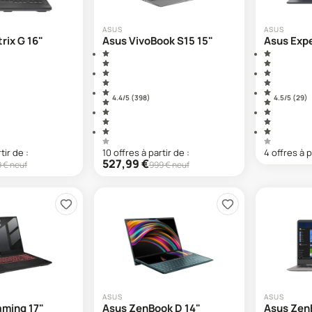
ASUS
ASUS
rix G 16"
Asus VivoBook S15 15"
Asus Exp
4.4
/5 (
398
)
4.5
/5 (
29
)
tir de :
10
offre
s
à partir de :
4
offre
s
à p
527,99
€
9
€ neuf
999
€ neuf
ASUS
ASUS
aming 17"
Asus ZenBook D 14"
Asus Zen