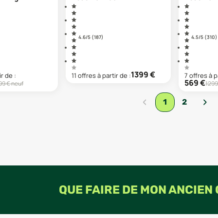
4.6
/5 (
187
)
4.5
/5 (
310
)
1399
€
ir de :
11
offre
s
à partir de :
7
offre
s
à p
569
€
99
€ neuf
1299
‹
›
1
2
QUE FAIRE DE MON ANCIEN