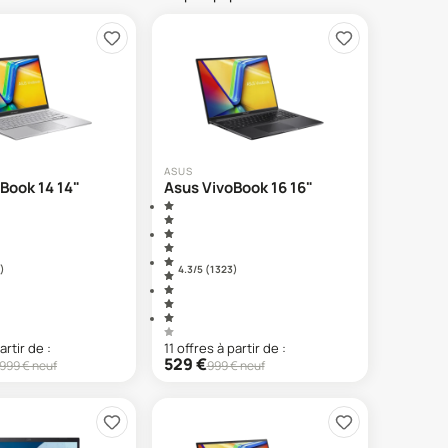
ASUS
Book 14 14"
Asus VivoBook 16 16"
)
4.3
/5 (
1 323
)
artir de :
11
offre
s
à partir de :
529
€
999
€ neuf
999
€ neuf