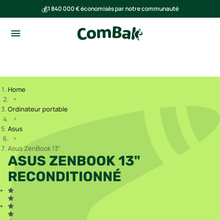
💰
1 840 000 € économisés par notre communauté
🌍
Ensemble, nous avons évité l'émission de 293 tonnes de CO₂
Home
Ordinateur portable
Asus
Asus ZenBook 13"
ASUS ZENBOOK 13"
RECONDITIONNÉ