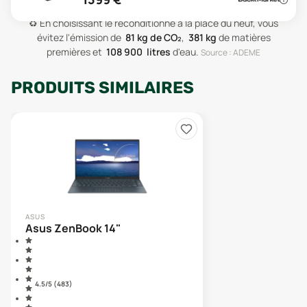
♻️
En choisissant le reconditionné à la place du neuf, vous
évitez l'émission de
81
kg de CO₂
,
381
kg
de matières
premières
et
108 900
litres
d'eau
.
Source : ADEME
PRODUITS SIMILAIRES
ASUS
Asus ZenBook 14"
4.5
/5 (
483
)