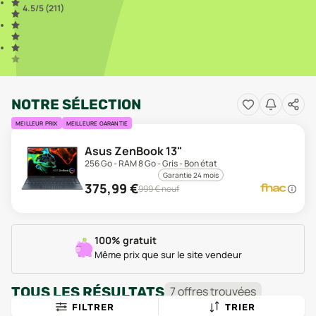
4.5
/5 (
211
)
NOTRE SÉLECTION
MEILLEUR PRIX
MEILLEURE GARANTIE
Asus ZenBook 13"
256 Go - RAM 8 Go - Gris - Bon état
Garantie 24 mois
375,99
€
999
€ neuf
100% gratuit
Même prix que sur le site vendeur
TOUS LES RÉSULTATS
7
offre
s
trouvée
s
FILTRER
TRIER