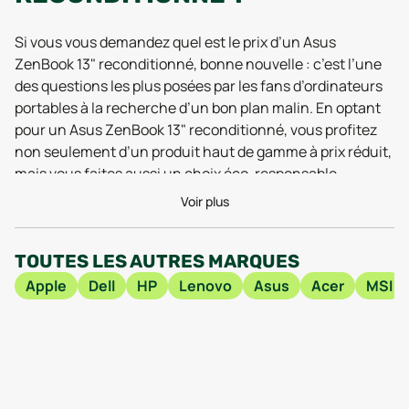
Si vous vous demandez quel est le prix d’un Asus
ZenBook 13" reconditionné, bonne nouvelle : c’est l’une
des questions les plus posées par les fans d’ordinateurs
portables à la recherche d’un bon plan malin. En optant
pour un Asus ZenBook 13" reconditionné, vous profitez
non seulement d’un produit haut de gamme à prix réduit,
mais vous faites aussi un choix éco-responsable.
Pourquoi payer le prix fort pour un ordinateur portable
Voir plus
neuf alors qu’il existe des modèles reconditionnés,
testés, vérifiés et souvent garantis, qui font parfaitement
TOUTES LES AUTRES MARQUES
le travail au quotidien ?
Apple
Dell
HP
Lenovo
Asus
Acer
MSI
Concrètement, les offres varient selon l’état, la
configuration (processeur, stockage, mémoire vive), la
garantie et les services tels que la livraison ou le
paiement en plusieurs fois. Côté utilisateur, c’est une
occasion en or de s’équiper d’un Asus ZenBook 13"