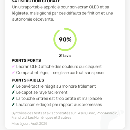
SATISFACTION GLOBALE
Un ultraportable apprécié pour son écran OLED et sa
légèreté, mais gâché par des défauts de finition et une
autonomie décevante.
90
%
211
avis
POINTS FORTS
L'écran OLED affiche des couleurs qui claquent
Compact et léger, il se glisse partout sans peser
POINTS FAIBLES
Le pavé tactile réagit au moindre frôlement
Le capot se raye facilement
La touche Entrée est trop petite et mal placée
L'autonomie déçoit par rapport aux promesses
Synthèse des tests et avis constatés sur :
Asus, Fnac, PhonAndroid,
Frandroid, Les Numériques
et 3 autres
Mise à jour :
Août 2026