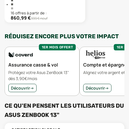
16
offre
s
à partir de :
860,99
€
999
€ neuf
RÉDUISEZ ENCORE PLUS VOTRE IMPACT
1ER MOIS OFFERT
1ER MO
Assurance casse & vol
Compte et épargne
Protégez votre Asus ZenBook 13"
Alignez votre argent et v
dès 3,90€/mois
Découvrir
→
Découvrir
→
CE QU'EN PENSENT LES UTILISATEURS
DU
ASUS ZENBOOK 13"