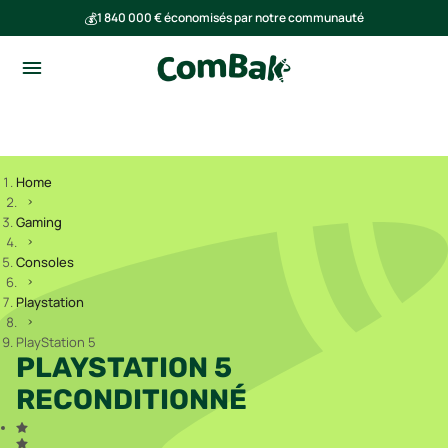
💰
1 840 000 € économisés par notre communauté
🌍
Ensemble, nous avons évité l'émission de 293 tonnes de CO₂
Home
Gaming
Consoles
Playstation
PlayStation 5
PLAYSTATION 5
RECONDITIONNÉ