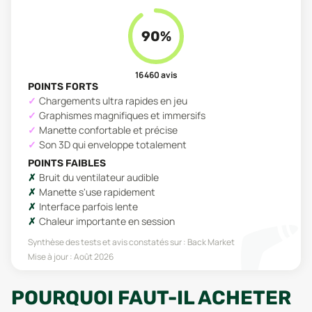
90
%
16 460
avis
POINTS FORTS
Chargements ultra rapides en jeu
Graphismes magnifiques et immersifs
Manette confortable et précise
Son 3D qui enveloppe totalement
POINTS FAIBLES
Bruit du ventilateur audible
Manette s'use rapidement
Interface parfois lente
Chaleur importante en session
Synthèse des tests et avis constatés sur :
Back Market
Mise à jour :
Août 2026
POURQUOI FAUT-IL ACHETER