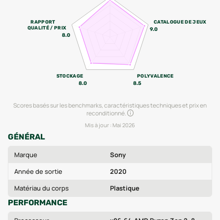
RAPPORT
CATALOGUE DE JEUX
QUALITÉ / PRIX
9.0
8.0
STOCKAGE
POLYVALENCE
8.0
8.5
Scores basés sur les benchmarks, caractéristiques techniques et prix en
reconditionné.
Mis à jour :
Mai 2026
GÉNÉRAL
Marque
Sony
Année de sortie
2020
Matériau du corps
Plastique
PERFORMANCE