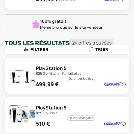
100% gratuit
Même prix que sur le site vendeur
TOUS LES RÉSULTATS
24
offre
s
trouvée
s
FILTRER
TRIER
PlayStation 5
825 Go - Blanc - Parfait état
Garanties légales
499,99
€
PlayStation 5
825 Go - Noir
Garanties légales
510
€