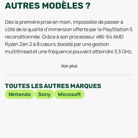
AUTRES MODÈLES ?
Dès la première prise en main, impossible de passer à
côté de la qualité d’immersion offerte par la PlayStation 5
reconditionnée. Grâce à son processeur x86-64 AMD
Ryzen Zen 2 à 8 cœurs, boosté par une gestion
multithread et une fréquence pouvant atteindre 3,5 GHz,
les jeux les plus récents tournent avec une fluidité
impressionnante. Les tests réalisés courant 2025
Voir plus
confirment d’ailleurs que la réactivité et la rapidité
d’exécution restent identiques à celles d’un modèle neuf,
TOUTES LES AUTRES MARQUES
même après plusieurs années de service, ce qui rassure
Nintendo
Sony
Microsoft
autant les joueurs exigeants que les nouveaux arrivants
sur la console.
La force du modèle réside aussi dans sa carte graphique
AMD Radeon RDNA 2, dotée de 36 unités de calcul et
capable de pousser jusqu’à 10,28 téraflops. Cela se