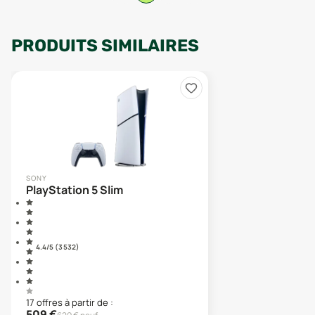
PRODUITS SIMILAIRES
SONY
PlayStation 5 Slim
4.4
/5 (
3 532
)
17
offre
s
à partir de :
509
€