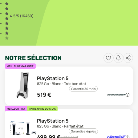
4.5
/5 (
16 460
)
NOTRE SÉLECTION
MEILLEURE GARANTIE
PlayStation 5
825 Go - Blanc - Très bon état
Garantie 30 mois
519
€
MEILLEUR PRIX
PARTENAIRE DU MOIS
PlayStation 5
825 Go - Blanc - Parfait état
Garanties légales
499,99
€
500
€ neuf