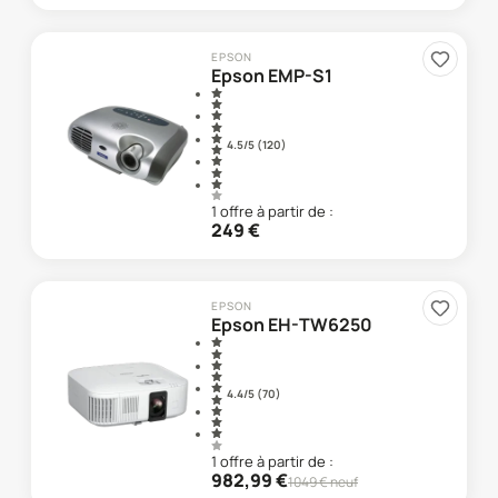
EPSON
Epson EMP-S1
4.5
/5 (
120
)
1
offre
à partir de :
249
€
EPSON
Epson EH-TW6250
4.4
/5 (
70
)
1
offre
à partir de :
982,99
€
1049
€ neuf