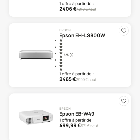
1
offre
à partir de :
2406
€
4810
€ neuf
EPSON
Epson EH-LS800W
5
/5 (
1
)
1
offre
à partir de :
2465
€
2999
€ neuf
EPSON
Epson EB-W49
1
offre
à partir de :
499,99
€
571
€ neuf