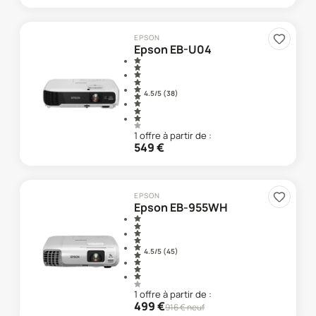
EPSON
Epson EB-U04
4.5
/5 (
38
)
1
offre
à partir de :
549
€
EPSON
Epson EB-955WH
4.5
/5 (
45
)
1
offre
à partir de :
499
€
916
€ neuf