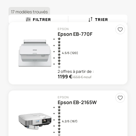
17 modèles trouvés
FILTRER
TRIER
EPSON
Epson EB-770F
4.5
/5 (
120
)
2
offre
s
à partir de :
1199
€
1658
€ neuf
EPSON
Epson EB-2165W
4.2
/5 (
167
)