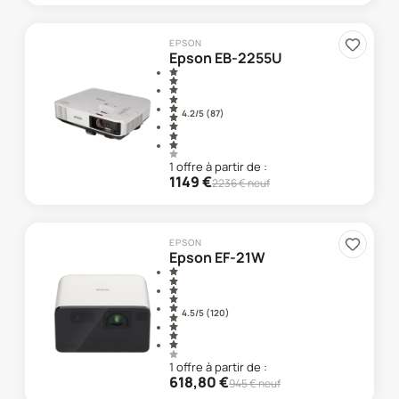
EPSON
Epson EB-2255U
4.2
/5 (
87
)
1
offre
à partir de :
1149
€
2236
€ neuf
EPSON
Epson EF-21W
4.5
/5 (
120
)
1
offre
à partir de :
618,80
€
945
€ neuf