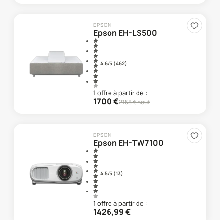
EPSON
Epson EH-LS500
4.6
/5 (
462
)
1
offre
à partir de :
1700
€
2158
€ neuf
EPSON
Epson EH-TW7100
4.5
/5 (
13
)
1
offre
à partir de :
1426,99
€