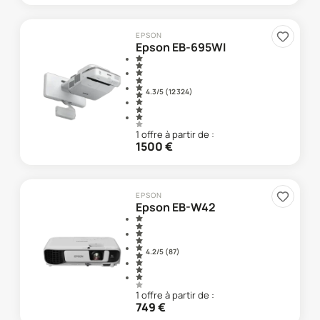
EPSON
Epson EB-695WI
4.3
/5 (
12 324
)
1
offre
à partir de :
1500
€
EPSON
Epson EB-W42
4.2
/5 (
87
)
1
offre
à partir de :
749
€