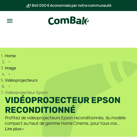
💰
1 840 000 € économisés par notre communauté
🌍
Ensemble, nous avons évité l'émission de 293 tonnes de CO₂
Home
Image
Vidéoprojecteurs
Vidéoprojecteur Epson
VIDÉOPROJECTEUR EPSON
RECONDITIONNÉ
Profitez de vidéoprojecteurs Epson reconditionnés, du modèle
compact au haut de gamme Home Cinema, pour tous vos
besoins.
Lire plus