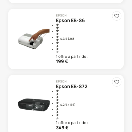
EPSON
Epson EB-S6
4.7
/5 (
26
)
1
offre
à partir de :
199
€
EPSON
Epson EB-S72
4.2
/5 (
156
)
1
offre
à partir de :
349
€