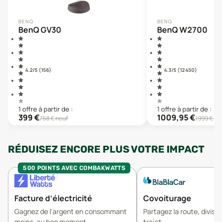
BENQ
BENQ
BenQ GV30
BenQ W2700
4.2
/5 (
156
)
4.3
/5 (
12 450
)
1
offre
à partir de :
1
offre
à partir de :
399
€
1009,95
€
758
€ neuf
1999
€ ne
RÉDUISEZ ENCORE PLUS VOTRE IMPACT
500 POINTS AVEC COMBAKWATTS
Facture d’électricité
Covoiturage
Gagnez de l'argent en consommant
Partagez la route, divisez
moins, au bon moment.
trajet