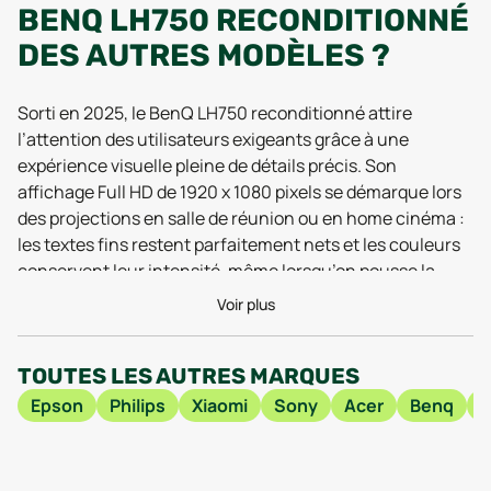
BENQ LH750 RECONDITIONNÉ
DES AUTRES MODÈLES ?
Sorti en 2025, le BenQ LH750 reconditionné attire
l’attention des utilisateurs exigeants grâce à une
expérience visuelle pleine de détails précis. Son
affichage Full HD de 1920 x 1080 pixels se démarque lors
des projections en salle de réunion ou en home cinéma :
les textes fins restent parfaitement nets et les couleurs
conservent leur intensité, même lorsqu’on pousse la
diagonale au-delà de deux mètres. Les retours de 2026
Voir plus
soulignent la stabilité de l’image, sans effet de flou sur
les mouvements rapides, un vrai plus pour les amateurs
TOUTES LES AUTRES MARQUES
de films d’action ou de présentations animées.
Epson
Philips
Xiaomi
Sony
Acer
Benq
H
Côté pratique, le BenQ LH750 reconditionné n’a rien à
envier aux modèles récents. Malgré son gabarit (5,3 kg
pour 420 mm de large), il reste facile à installer, que ce