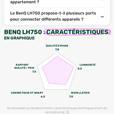
appartement ?
Le BenQ LH750 propose-t-il plusieurs ports
pour connecter différents appareils ?
BENQ LH750
:
CARACTÉRISTIQUES
EN GRAPHIQUE
QUALITÉ D'IMAGE
7.8
RAPPORT
LUMINOSITÉ
QUALITÉ / PRIX
8.5
7.5
CONNECTIQUE ET SMART
INSTALLATION
6.5
7.0
Scores basés sur les benchmarks, caractéristiques techniques et prix en
reconditionné.