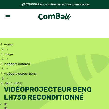
💰
1 829 000 € économisés par notre communauté
🌍
Ensemble, nous avons évité l'émission de 291 tonnes de CO₂
Home
Image
Vidéoprojecteurs
Vidéoprojecteur Benq
BenQ LH750
VIDÉOPROJECTEUR BENQ
LH750 RECONDITIONNÉ