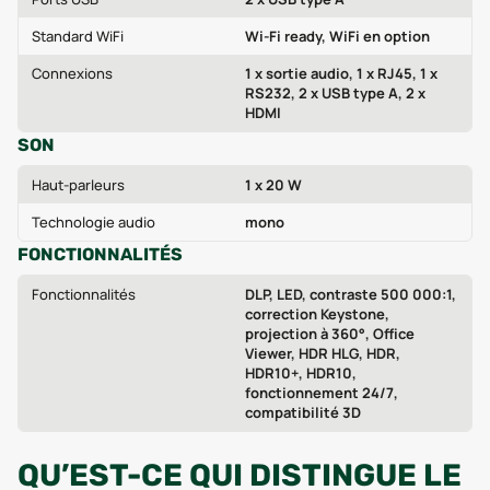
Standard WiFi
Wi‑Fi ready, WiFi en option
Connexions
1 x sortie audio, 1 x RJ45, 1 x
RS232, 2 x USB type A, 2 x
HDMI
SON
Haut-parleurs
1 x 20 W
Technologie audio
mono
FONCTIONNALITÉS
Fonctionnalités
DLP, LED, contraste 500 000:1,
correction Keystone,
projection à 360°, Office
Viewer, HDR HLG, HDR,
HDR10+, HDR10,
fonctionnement 24/7,
compatibilité 3D
QU’EST-CE QUI DISTINGUE LE