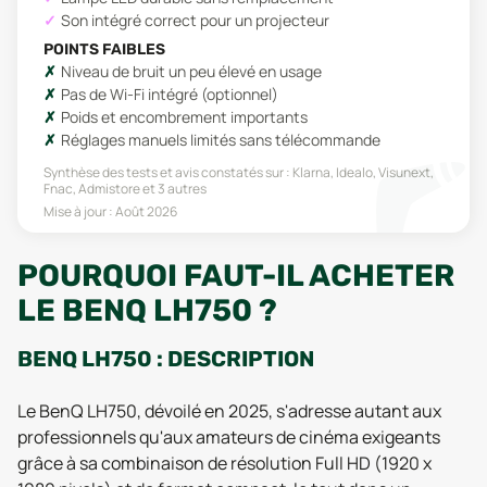
Son intégré correct pour un projecteur
POINTS FAIBLES
Niveau de bruit un peu élevé en usage
Pas de Wi-Fi intégré (optionnel)
Poids et encombrement importants
Réglages manuels limités sans télécommande
Synthèse des tests et avis constatés sur :
Klarna, Idealo, Visunext,
Fnac, Admistore
et 3 autres
Mise à jour :
Août 2026
POURQUOI FAUT-IL ACHETER
LE BENQ LH750 ?
BENQ LH750 : DESCRIPTION
Le BenQ LH750, dévoilé en 2025, s'adresse autant aux
professionnels qu'aux amateurs de cinéma exigeants
grâce à sa combinaison de résolution Full HD (1920 x