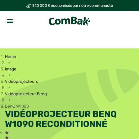
💰
1 840 000 € économisés par notre communauté
🌍
Ensemble, nous avons évité l'émission de 293 tonnes de CO₂
Home
Image
Vidéoprojecteurs
Vidéoprojecteur Benq
BenQ W1090
VIDÉOPROJECTEUR BENQ
W1090 RECONDITIONNÉ