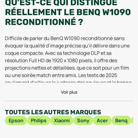
QU’EST-CE QUI DISTINGUE
RÉELLEMENT LE BENQ W1090
RECONDITIONNÉ ?
Difficile de parler du BenQ W1090 reconditionné sans
évoquer la qualité d’image précise qu’il délivre dans une
coque compacte. Avec sa technologie DLP et sa
résolution Full HD de 1920 x 1080 pixels, il offre des
projections nettes et détaillées, que ce soit pour un film
ou une soirée match entre amis. Les tests de 2025
soulignent d’ailleurs la justesse des couleurs et la bonne
gestion des contrastes, même lorsqu’on l’utilise dans
Voir plus
une pièce légèrement éclairée. Côté encombrement, ce
modèle ne pèse que 2,75 kg et affiche des dimensions
TOUTES LES AUTRES MARQUES
contenues (hauteur de 101,7 mm, largeur de 346,24 mm,
profondeur de 214,81 mm) qui facilitent son installation
Epson
Philips
Xiaomi
Sony
Acer
Benq
H
sur une étagère ou un meuble TV, sans transformer votre
salon en salle de conférence.