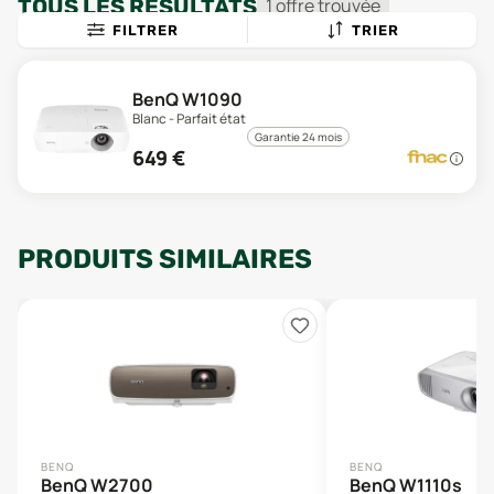
TOUS LES RÉSULTATS
1
offre
trouvée
FILTRER
TRIER
BenQ W1090
Blanc - Parfait état
Garantie 24 mois
649
€
PRODUITS SIMILAIRES
BENQ
BENQ
BenQ W2700
BenQ W1110s