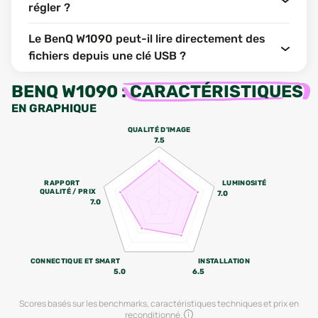
régler ?
Le BenQ W1090 peut-il lire directement des
fichiers depuis une clé USB ?
BENQ W1090
:
CARACTÉRISTIQUES
EN GRAPHIQUE
QUALITÉ D'IMAGE
7.5
RAPPORT
LUMINOSITÉ
QUALITÉ / PRIX
7.0
7.0
CONNECTIQUE ET SMART
INSTALLATION
5.0
6.5
Scores basés sur les benchmarks, caractéristiques techniques et prix en
reconditionné.