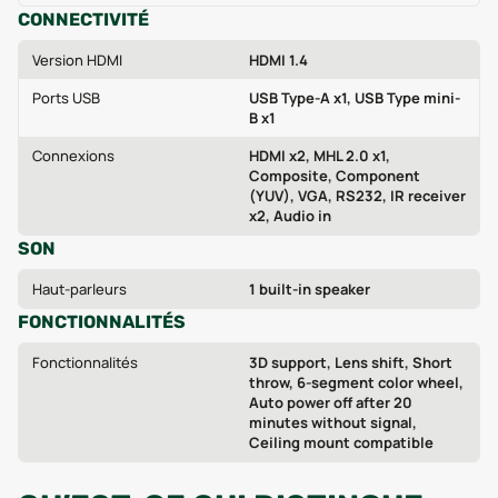
CONNECTIVITÉ
Version HDMI
HDMI 1.4
Ports USB
USB Type-A x1, USB Type mini-
B x1
Connexions
HDMI x2, MHL 2.0 x1,
Composite, Component
(YUV), VGA, RS232, IR receiver
x2, Audio in
SON
Haut-parleurs
1 built-in speaker
FONCTIONNALITÉS
Fonctionnalités
3D support, Lens shift, Short
throw, 6-segment color wheel,
Auto power off after 20
minutes without signal,
Ceiling mount compatible