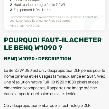
Haut-parleur intégré faible (10W)
Équipement HDMI limité
Synthèse des tests et avis constatés sur :
Touslesprix, Cinemotion,
Les Numériques, Easylounge, Fnac
et 2 autres
Mise à jour :
Août 2026
POURQUOI FAUT-IL ACHETER
LE BENQ W1090 ?
BENQ W1090 : DESCRIPTION
Le BenQ W1090 est un vidéoprojecteur DLP pensé pour le
home cinéma et les usages familiaux, lancé en 2017. Avec
une résolution native Full HD 1920 x 1080 pixels et des
dimensions compactes, il apporte une image précise
dans n’importe quel salon ou salle dédiée.
Ce vidéoprojecteur embarque la technologie DLP,