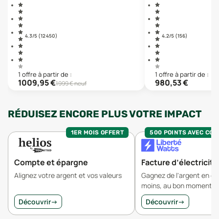
4.3
/5 (
12 450
)
4.2
/5 (
156
)
1
offre
à partir de :
1
offre
à partir de :
1009,95
€
980,53
€
1999
€ neuf
RÉDUISEZ ENCORE PLUS VOTRE IMPACT
1ER MOIS OFFERT
500 POINTS AVEC CO
Compte et épargne
Facture d’électricité
Alignez votre argent et vos valeurs
Gagnez de l'argent en 
moins, au bon moment.
Découvrir
→
Découvrir
→