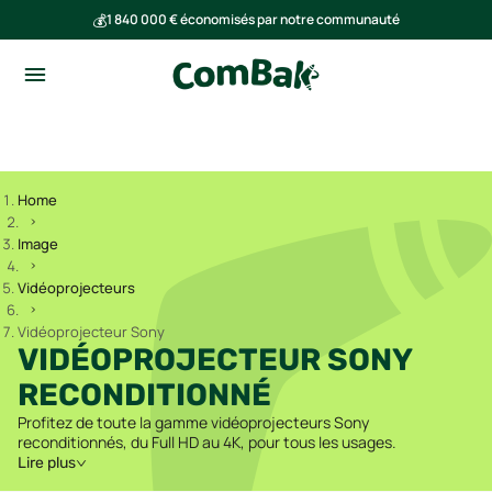
💰
1 840 000 € économisés par notre communauté
🌍
Ensemble, nous avons évité l'émission de 293 tonnes de CO₂
Home
Image
Vidéoprojecteurs
Vidéoprojecteur Sony
VIDÉOPROJECTEUR SONY
RECONDITIONNÉ
Profitez de toute la gamme vidéoprojecteurs Sony
reconditionnés, du Full HD au 4K, pour tous les usages.
Lire plus