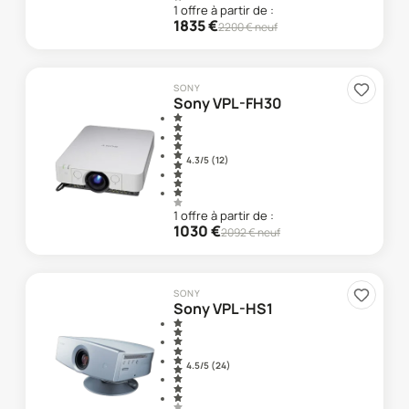
1
offre
à partir de :
1835
€
2200
€ neuf
SONY
Sony VPL-FH30
4.3
/5 (
12
)
1
offre
à partir de :
1030
€
2092
€ neuf
SONY
Sony VPL-HS1
4.5
/5 (
24
)