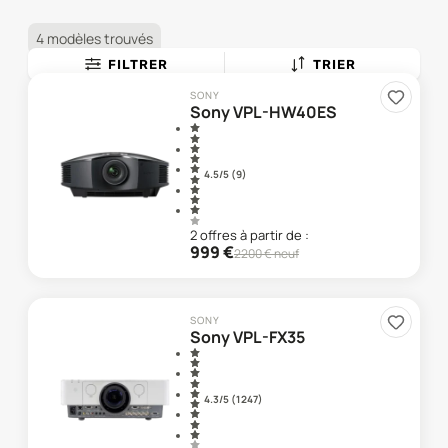
4 modèles trouvés
FILTRER
TRIER
SONY
Sony VPL-HW40ES
4.5
/5 (
9
)
2
offre
s
à partir de :
999
€
2200
€ neuf
SONY
Sony VPL-FX35
4.3
/5 (
1 247
)