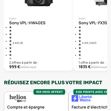
SONY
SONY
Sony VPL-HW40ES
Sony VPL-FX35
4.5
/5 (
9
)
4.3
/5 (
1 247
)
2
offre
s
à partir de :
1
offre
à partir de :
999
€
1835
€
2200
€ neuf
2200
€ neuf
RÉDUISEZ ENCORE PLUS VOTRE IMPACT
1ER MOIS OFFERT
500 POINTS AVEC CO
Compte et épargne
Facture d’électricité