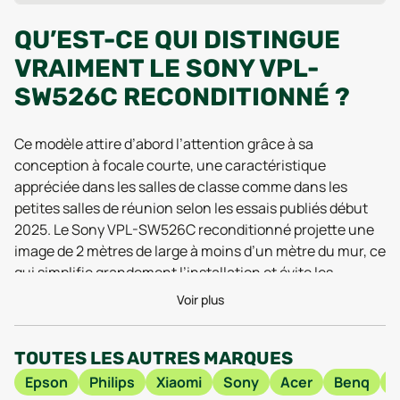
QU’EST-CE QUI DISTINGUE
VRAIMENT LE SONY VPL-
SW526C RECONDITIONNÉ ?
Ce modèle attire d’abord l’attention grâce à sa
conception à focale courte, une caractéristique
appréciée dans les salles de classe comme dans les
petites salles de réunion selon les essais publiés début
2025. Le Sony VPL-SW526C reconditionné projette une
image de 2 mètres de large à moins d’un mètre du mur, ce
qui simplifie grandement l’installation et évite les
problématiques d’ombres portées. Ce détail technique le
Voir plus
rend particulièrement adapté aux environnements
dynamiques ou aux espaces restreints, là où chaque
TOUTES LES AUTRES MARQUES
centimètre compte et où la flexibilité prime. Sa résolution
WXGA (1280 x 800) reste tout à fait d’actualité pour les
Epson
Philips
Xiaomi
Sony
Acer
Benq
H