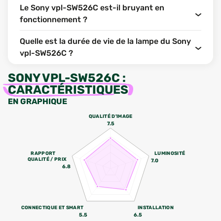
Le Sony vpl-SW526C est-il bruyant en
fonctionnement ?
Quelle est la durée de vie de la lampe du Sony
vpl-SW526C ?
SONY VPL-SW526C
:
CARACTÉRISTIQUES
EN GRAPHIQUE
QUALITÉ D'IMAGE
7.5
RAPPORT
LUMINOSITÉ
QUALITÉ / PRIX
7.0
6.8
CONNECTIQUE ET SMART
INSTALLATION
5.5
6.5