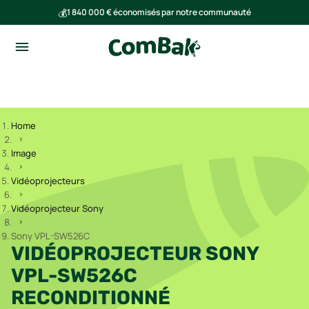
💰
1 840 000 € économisés par notre communauté
🌍
Ensemble, nous avons évité l'émission de 293 tonnes de CO₂
Home
Image
Vidéoprojecteurs
Vidéoprojecteur Sony
Sony VPL-SW526C
VIDÉOPROJECTEUR SONY
VPL-SW526C
RECONDITIONNÉ