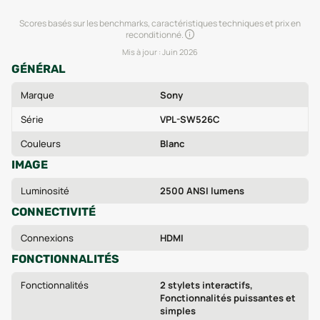
Scores basés sur les benchmarks, caractéristiques techniques et prix en
reconditionné.
Mis à jour :
Juin 2026
GÉNÉRAL
Marque
Sony
Série
VPL-SW526C
Couleurs
Blanc
IMAGE
Luminosité
2500 ANSI lumens
CONNECTIVITÉ
Connexions
HDMI
FONCTIONNALITÉS
Fonctionnalités
2 stylets interactifs,
Fonctionnalités puissantes et
simples