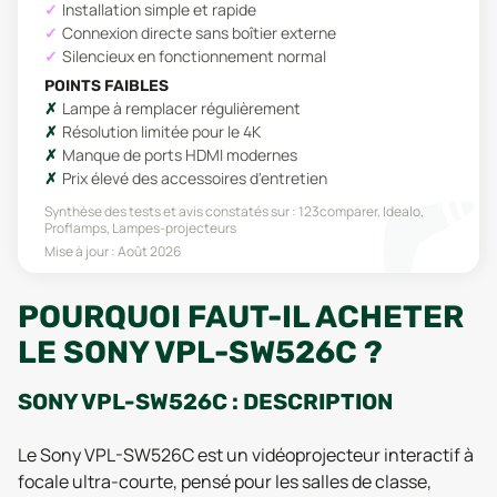
Installation simple et rapide
Connexion directe sans boîtier externe
Silencieux en fonctionnement normal
POINTS FAIBLES
Lampe à remplacer régulièrement
Résolution limitée pour le 4K
Manque de ports HDMI modernes
Prix élevé des accessoires d'entretien
Synthèse des tests et avis constatés sur :
123comparer, Idealo,
Proflamps, Lampes-projecteurs
Mise à jour :
Août 2026
POURQUOI FAUT-IL ACHETER
LE SONY VPL-SW526C ?
SONY VPL-SW526C : DESCRIPTION
Le Sony VPL-SW526C est un vidéoprojecteur interactif à
focale ultra-courte, pensé pour les salles de classe,