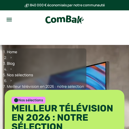
💰
1 840 000 € économisés par notre communauté
🌍
Ensemble, nous avons évité l'émission de 293 tonnes de CO₂
Home
Blog
Nos sélections
Meilleur télévision en 2026 : notre sélection
Nos sélections
MEILLEUR TÉLÉVISION
EN 2026 : NOTRE
SÉLECTION