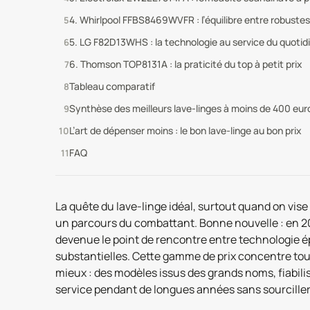
4. Whirlpool FFBS8469WVFR : l’équilibre entre robuste
5. LG F82D13WHS : la technologie au service du quotid
6. Thomson TOP8131A : la praticité du top à petit prix
Tableau comparatif
Synthèse des meilleurs lave-linges à moins de 400 eur
L’art de dépenser moins : le bon lave-linge au bon prix
FAQ
La quête du lave-linge idéal, surtout quand on vis
un parcours du combattant. Bonne nouvelle : en 20
devenue le point de rencontre entre technologie 
substantielles. Cette gamme de prix concentre tou
mieux : des modèles issus des grands noms, fiabili
service pendant de longues années sans sourciller