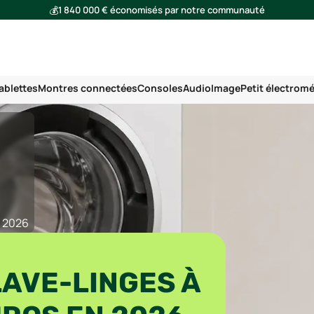
💰
1 840 000 € économisés par notre communauté
🌍
Ensemble, nous avons évité l'émission de 293 tonnes de CO₂
ablettes
Montres connectées
Consoles
Audio
Image
Petit électrom
n 2026
LAVE-LINGES À