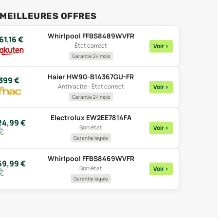
 MEILLEURES OFFRES
Whirlpool FFBS8489WVFR
61,16
€
État correct
Voir
>
Garantie 24 mois
Haier HW90-B14367GU-FR
399
€
Anthracite - État correct
Voir
>
Garantie 24 mois
Electrolux EW2EE7814FA
24,99
€
Bon état
Voir
>
Garantie légale
Whirlpool FFBS8469WVFR
69,99
€
Bon état
Voir
>
Garantie légale