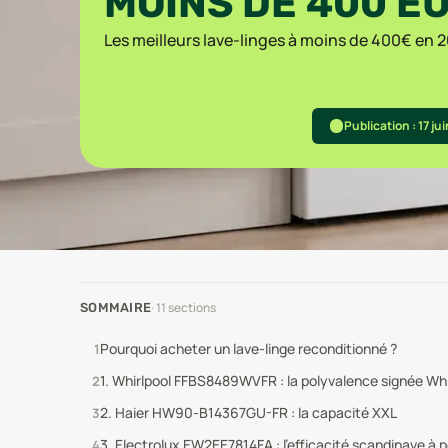
MOINS DE 400 E
Les meilleurs lave-linges à moins de 400€ en 20
Publication : 17 ju
·
11
sections
SOMMAIRE
Pourquoi acheter un lave-linge reconditionné ?
1. Whirlpool FFBS8489WVFR : la polyvalence signée Whi
2. Haier HW90-B14367GU-FR : la capacité XXL
3. Electrolux EW2EE7814FA : l’efficacité scandinave à pe