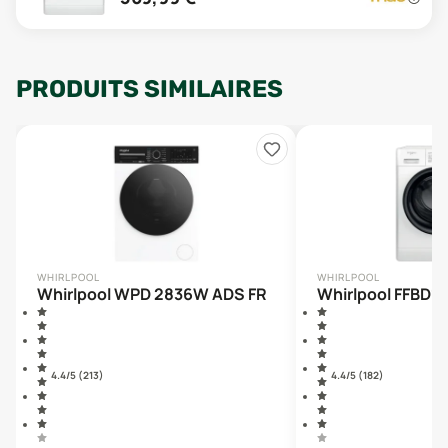
PRODUITS SIMILAIRES
WHIRLPOOL
WHIRLPOOL
Whirlpool WPD 2836W ADS FR
Whirlpool FFBD1
4.4
/5 (
213
)
4.4
/5 (
182
)