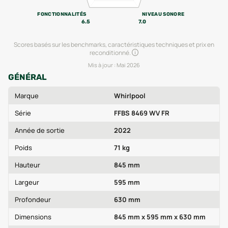
FONCTIONNALITÉS
NIVEAU SONORE
6.5
7.0
Scores basés sur les benchmarks, caractéristiques techniques et prix en
reconditionné.
Mis à jour :
Mai 2026
GÉNÉRAL
Marque
Whirlpool
Série
FFBS 8469 WV FR
Année de sortie
2022
Poids
71 kg
Hauteur
845 mm
Largeur
595 mm
Profondeur
630 mm
Dimensions
845 mm x 595 mm x 630 mm