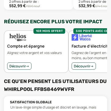
2
offre
s
à partir de :
2
offre
s
à partir de :
552,99
€
532,99
€
799
€ neuf
674
€ neuf
RÉDUISEZ ENCORE PLUS VOTRE IMPACT
1ER MOIS OFFERT
500 POINTS AVEC CO
Compte et épargne
Facture d’électricité
Alignez votre argent et vos valeurs
Gagnez de l'argent en 
moins, au bon moment.
Découvrir
→
Découvrir
→
CE QU'EN PENSENT LES UTILISATEURS
DU
WHIRLPOOL FFBS8469WVFR
SATISFACTION GLOBALE
Un lave-linge simple d'usage et discret en lavage, mais