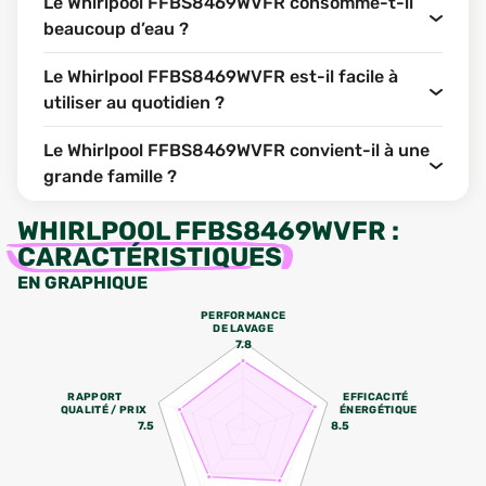
Le Whirlpool FFBS8469WVFR consomme-t-il
beaucoup d’eau ?
Le Whirlpool FFBS8469WVFR est-il facile à
utiliser au quotidien ?
Le Whirlpool FFBS8469WVFR convient-il à une
grande famille ?
WHIRLPOOL FFBS8469WVFR
:
CARACTÉRISTIQUES
EN GRAPHIQUE
PERFORMANCE
DE LAVAGE
7.8
RAPPORT
EFFICACITÉ
QUALITÉ / PRIX
ÉNERGÉTIQUE
7.5
8.5