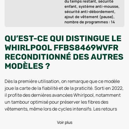
du temps restant, sécurité
enfant, système anti-mousse,
sécurité anti-débordement,
ajout de vêtement (pause),
nombre de programmes : 14
QU’EST-CE QUI DISTINGUE LE
WHIRLPOOL FFBS8469WVFR
RECONDITIONNÉ DES AUTRES
MODÈLES ?
Dès la première utilisation, on remarque que ce modèle
joue la carte de la fiabilité et de la praticité. Sorti en 2022,
il profite des dernières avancées Whirlpool, notamment
un tambour optimisé pour préserver les fibres des
vêtements, même lors de cycles intensifs. Les retours
utilisateurs de 2025 soulignent une excellente stabilité,
grâce à son poids de 67 kg qui limite les vibrations, y
Voir plus