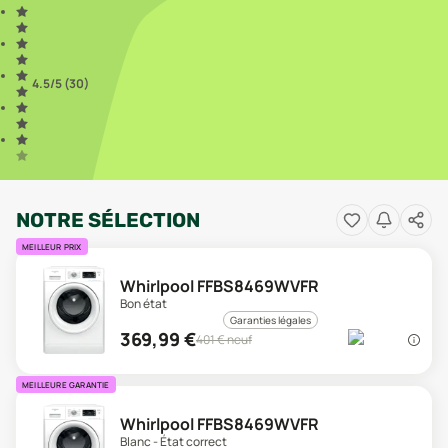
4.5
/5 (
30
)
NOTRE SÉLECTION
MEILLEUR PRIX
Whirlpool FFBS8469WVFR
Bon état
Garanties légales
369,99
€
401
€ neuf
MEILLEURE GARANTIE
Whirlpool FFBS8469WVFR
Blanc - État correct