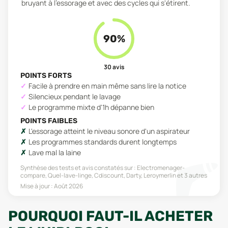
bruyant à l'essorage et avec des cycles qui s'étirent.
90
%
30
avis
POINTS FORTS
Facile à prendre en main même sans lire la notice
Silencieux pendant le lavage
Le programme mixte d'1h dépanne bien
POINTS FAIBLES
L'essorage atteint le niveau sonore d'un aspirateur
Les programmes standards durent longtemps
Lave mal la laine
Synthèse des tests et avis constatés sur :
Electromenager-
compare, Quel-lave-linge, Cdiscount, Darty, Leroymerlin
et 3 autres
Mise à jour :
Août 2026
POURQUOI FAUT-IL ACHETER