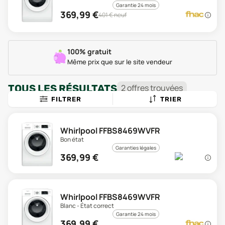
Garantie 24 mois
369,99
€
401
€ neuf
100% gratuit
Même prix que sur le site vendeur
TOUS LES RÉSULTATS
2
offre
s
trouvée
s
FILTRER
TRIER
Whirlpool FFBS8469WVFR
Bon état
Garanties légales
369,99
€
Whirlpool FFBS8469WVFR
Blanc - État correct
Garantie 24 mois
369,99
€