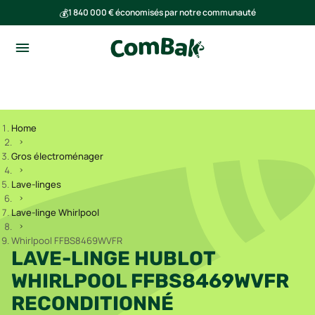
💰
1 840 000 € économisés par notre communauté
🌍
Ensemble, nous avons évité l'émission de 293 tonnes de CO₂
Home
Gros électroménager
Lave-linges
Lave-linge Whirlpool
Whirlpool FFBS8469WVFR
LAVE-LINGE HUBLOT
WHIRLPOOL FFBS8469WVFR
RECONDITIONNÉ