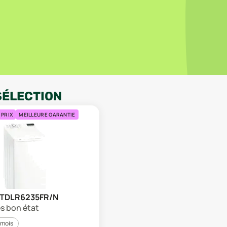
SÉLECTION
 PRIX
MEILLEURE GARANTIE
l TDLR6235FR/N
ès bon état
 mois