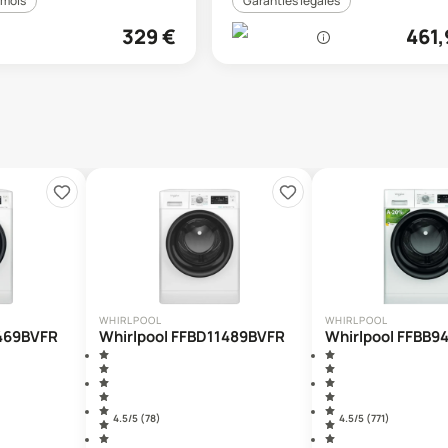
 mois
Garanties légales
329
€
461,
WHIRLPOOL
WHIRLPOOL
1469BVFR
Whirlpool FFBD11489BVFR
Whirlpool FFBB9
4.5
/5 (
78
)
4.5
/5 (
771
)