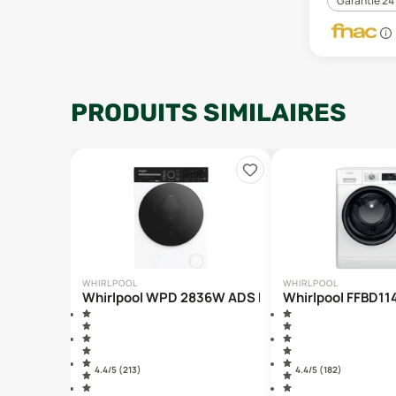
Garantie 24
PRODUITS SIMILAIRES
WHIRLPOOL
WHIRLPOOL
Whirlpool WPD 2836W ADS FR
Whirlpool FFBD1
4.4
/5 (
213
)
4.4
/5 (
182
)