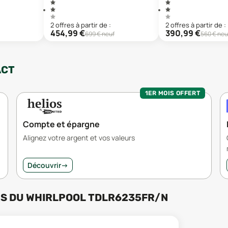
2
offre
s
à partir de :
2
offre
s
à partir de :
454,99
€
390,99
€
699
€ neuf
560
€ neu
ACT
1ER MOIS OFFERT
Compte et épargne
Alignez votre argent et vos valeurs
Découvrir
→
RS
DU
WHIRLPOOL TDLR6235FR/N