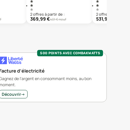
2
offre
s
à partir de :
2
offre
s
à partir de 
369,99
€
531,99
€
f
401
€ neuf
699
€ neu
500 POINTS AVEC COMBAKWATTS
Facture d’électricité
Gagnez de l'argent en consommant moins, au bon
moment.
Découvrir
→