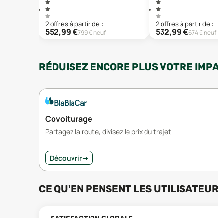
2
offre
s
à partir de :
2
offre
s
à partir de :
552,99
€
532,99
€
799
€ neuf
674
€ neuf
RÉDUISEZ ENCORE PLUS VOTRE IMP
Covoiturage
Partagez la route, divisez le prix du trajet
Découvrir
→
CE QU'EN PENSENT LES UTILISATEU