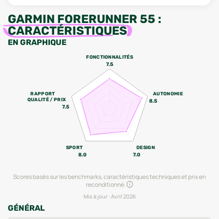
GARMIN FORERUNNER 55
:
CARACTÉRISTIQUES
EN GRAPHIQUE
FONCTIONNALITÉS
7.5
RAPPORT
AUTONOMIE
QUALITÉ / PRIX
8.5
7.5
SPORT
DESIGN
8.0
7.0
Scores basés sur les benchmarks, caractéristiques techniques et prix en
reconditionné.
Mis à jour :
Avril 2026
GÉNÉRAL