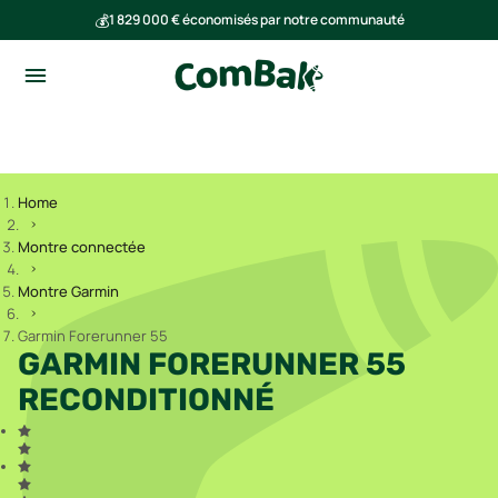
💰
1 829 000 € économisés par notre communauté
🌍
Ensemble, nous avons évité l'émission de 291 tonnes de CO₂
Home
Montre connectée
Montre Garmin
Garmin Forerunner 55
GARMIN FORERUNNER 55
RECONDITIONNÉ