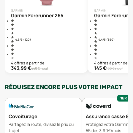
GARMIN
GARMIN
Garmin Forerunner 265
Garmin Forerunn
4.5
/5 (
120
)
4.4
/5 (
850
)
4
offre
s
à partir de :
4
offre
s
à partir de :
343,99
€
145
€
449
€ neuf
199
€ neuf
RÉDUISEZ ENCORE PLUS VOTRE IMPACT
1ER MO
Covoiturage
Assurance casse & v
Partagez la route, divisez le prix du
Protégez votre Garmin F
trajet
55 dès 3,90€/mois