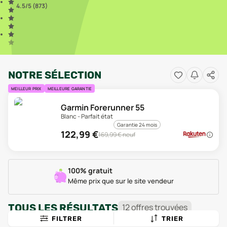
4.5
/5 (
873
)
NOTRE SÉLECTION
MEILLEUR PRIX
MEILLEURE GARANTIE
Garmin Forerunner 55
Blanc - Parfait état
Garantie 24 mois
122,99
€
169,99
€ neuf
100% gratuit
Même prix que sur le site vendeur
TOUS LES RÉSULTATS
12
offre
s
trouvée
s
FILTRER
TRIER