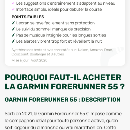
Les suggestions d'entraînement s'adaptent au niveau
Interface simple, idéale pour débuter la course
POINTS FAIBLES
L'écran se raye facilement sans protection
Le suivi du sommeil manque de précision
Pas de musique intégrée pour les longues sorties
Les alertes vibrent trop fort et réveillent la nuit
Synthèse des tests et avis constatés sur :
Nakan, Amazon, Fnac,
Cdiscount, Boulanger
et 8 autres
Mise à jour :
Août 2026
POURQUOI FAUT-IL ACHETER
LA GARMIN FORERUNNER 55 ?
GARMIN FORERUNNER 55 : DESCRIPTION
Sorti en 2021, la Garmin Forerunner 55 s’impose comme
le compagnon idéal pour toute personne active, qu’on
soit joggeur du dimanche ou vrai marathonien. Cette