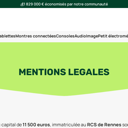
💰
1 829 000 € économisés par notre communauté
🌍
Ensemble, nous avons évité l'émission de 291 tonnes de CO₂
ablettes
Montres connectées
Consoles
Audio
Image
Petit électrom
MENTIONS LEGALES
 capital de
11 500 euros
, immatriculée au
RCS de Rennes
so