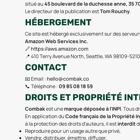
situé au
45 boulevard de la duchesse anne, 35 
Le directeur de la publication est
Tom Rouchy
.
HÉBERGEMENT
Ce site est hébergé exclusivement sur des serveur
Amazon Web Services Inc.
🔗
https://aws.amazon.com
📍 410 Terry Avenue North, Seattle, WA 98109-521
CONTACT
📧 Email :
hello@combak.co
📞 Téléphone :
09 85 08 18 59
DROITS ET PROPRIÉTÉ IN
Combak
est une
marque déposée à l'INPI
. Tous d
En application du
Code français de la Propriété In
à la protection des droits d'auteurs, il est
interdit
d
Reproduire pour un usage autre que privé,
Vendre, distribuer, émettre, diffuser,