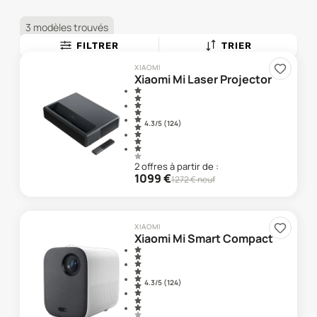
3 modèles trouvés
FILTRER
TRIER
XIAOMI
Xiaomi Mi Laser Projector
4.3
/5 (
124
)
2
offre
s
à partir de :
1099
€
1272
€ neuf
XIAOMI
Xiaomi Mi Smart Compact
4.3
/5 (
124
)