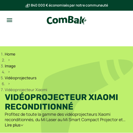
💰
1 840 000 € économisés par notre communauté
🌍
Ensemble, nous avons évité l'émission de 293 tonnes de CO₂
Home
Image
Vidéoprojecteurs
Vidéoprojecteur Xiaomi
VIDÉOPROJECTEUR XIAOMI
RECONDITIONNÉ
Profitez de toute la gamme des vidéoprojecteurs Xiaomi
reconditionnés, du Mi Laser au Mi Smart Compact Projector et
bien d'autres modèles.
Lire plus