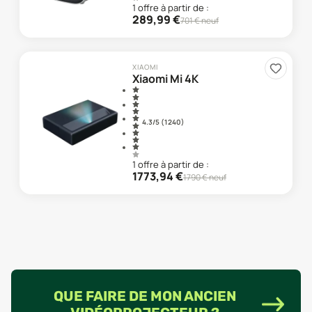
1
offre
à partir de :
289,99
€
701
€ neuf
XIAOMI
Xiaomi Mi 4K
4.3
/5 (
1 240
)
1
offre
à partir de :
1773,94
€
1790
€ neuf
QUE FAIRE DE MON ANCIEN