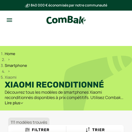
💰
1 840 000 € économisés par notre communauté
🌍
Ensemble, nous avons évité l'émission de 293 tonnes de CO₂
Home
Smartphone
Xiaomi
XIAOMI RECONDITIONNÉ
Découvrez tous les modèles de smartphones Xiaomi
reconditionnés disponibles à prix compétitifs. Utilisez Combak
pour comparer les offres des vendeurs fiables et trouver le
Lire plus
meilleur prix.
111 modèles trouvés
FILTRER
TRIER