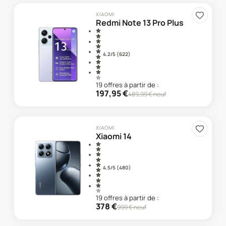
XIAOMI
Redmi Note 13 Pro Plus
4.2
/5 (
622
)
19
offre
s
à partir de :
197,95
€
489,99
€ neuf
XIAOMI
Xiaomi 14
4.5
/5 (
480
)
19
offre
s
à partir de :
378
€
999
€ neuf