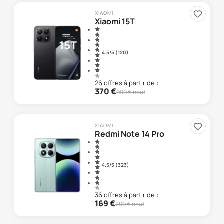
XIAOMI
Xiaomi 15T
4.5
/5 (
120
)
26
offre
s
à partir de :
370
€
999
€ neuf
XIAOMI
Redmi Note 14 Pro
4.5
/5 (
323
)
36
offre
s
à partir de :
169
€
299
€ neuf