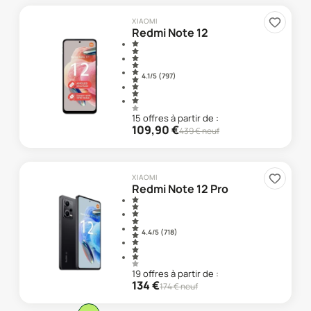
XIAOMI
Redmi Note 12
4.1
/5 (
797
)
15
offre
s
à partir de :
109,90
€
439
€ neuf
XIAOMI
Redmi Note 12 Pro
4.4
/5 (
718
)
19
offre
s
à partir de :
134
€
174
€ neuf