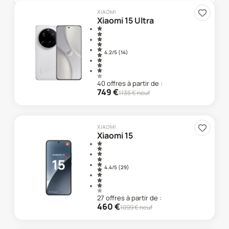
XIAOMI
Xiaomi 15 Ultra
4.2
/5 (
14
)
40
offre
s
à partir de :
749
€
1135
€ neuf
XIAOMI
Xiaomi 15
4.4
/5 (
29
)
27
offre
s
à partir de :
460
€
1099
€ neuf