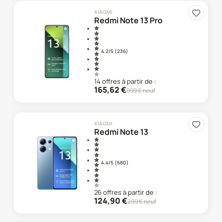
XIAOMI
Redmi Note 13 Pro
4.2
/5 (
236
)
14
offre
s
à partir de :
165,62
€
999
€ neuf
XIAOMI
Redmi Note 13
4.4
/5 (
680
)
26
offre
s
à partir de :
124,90
€
299
€ neuf