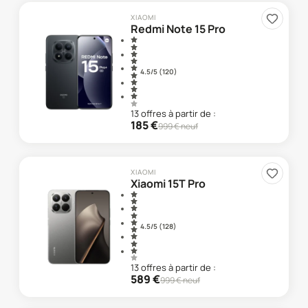
XIAOMI
Redmi Note 15 Pro
4.5
/5 (
120
)
13
offre
s
à partir de :
185
€
999
€ neuf
XIAOMI
Xiaomi 15T Pro
4.5
/5 (
128
)
13
offre
s
à partir de :
589
€
999
€ neuf