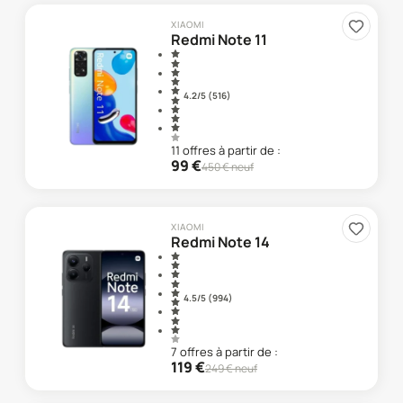
XIAOMI
Redmi Note 11
4.2
/5 (
516
)
11
offre
s
à partir de :
99
€
450
€ neuf
XIAOMI
Redmi Note 14
4.5
/5 (
994
)
7
offre
s
à partir de :
119
€
249
€ neuf