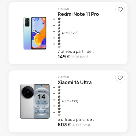
XIAOMI
Redmi Note 11 Pro
4.1
/5 (
5 716
)
7
offre
s
à partir de :
149
€
250
€ neuf
XIAOMI
Xiaomi 14 Ultra
4.5
/5 (
422
)
5
offre
s
à partir de :
603
€
1499
€ neuf