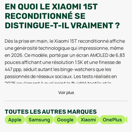
EN QUOI LE XIAOMI 15T
RECONDITIONNÉ SE
DISTINGUE-T-IL VRAIMENT ?
Dès la prise en main, le Xiaomi 15T reconditionné affiche
une générosité technologique qui impressionne, même
en 2026. Ce modèle, porté par un écran AMOLED de 6,83
pouces affichant une résolution 1.5K et une finesse de
447 ppp, séduit autant les binge-watchers que les
passionnés de réseaux sociaux. Les tests réalisés en
2025 soulignent à quel point la fluidité tactile et la
luminosité élevée du 15T reconditionné rivalisent avec
Voir plus
des modèles neufs, tout en préservant une expérience
immersive, que ce soit pour le gaming ou le streaming. La
TOUTES LES AUTRES MARQUES
grande force de ce smartphone, c’est aussi sa webcam
de 32 MP, qui fait des merveilles en visioconférence
Apple
Samsung
Google
Xiaomi
OnePlus
comme en photo du quotidien, bien aidée par les