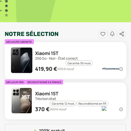
NOTRE SÉLECTION
MEILLEURE GARANTIE
Xiaomi 15T
256 Go - Noir - État correct
Garantie 36 mois
419,90
€
999
€ neuf
MEILLEUR PRIX
RECONDITIONNÉ EN FRANCE
Xiaomi 15T
Très bon état
Garantie 12 mois
Reconditionné en FR
370
€
999
€ neuf
100% gratuit