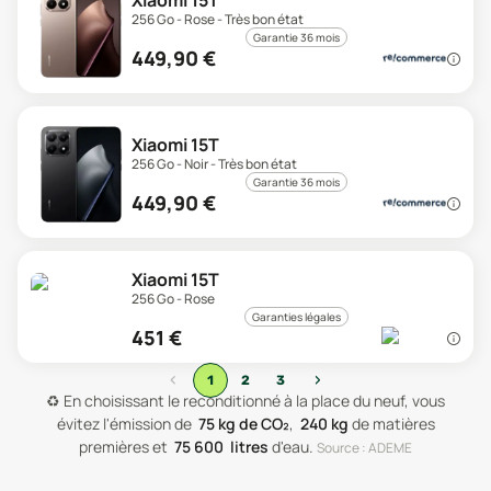
Xiaomi 15T
256 Go - Rose - Très bon état
Garantie 36 mois
449,90
€
Xiaomi 15T
256 Go - Noir - Très bon état
Garantie 36 mois
449,90
€
Xiaomi 15T
256 Go - Rose
Garanties légales
451
€
‹
›
1
2
3
♻️
En choisissant le reconditionné à la place du neuf, vous
évitez l'émission de
75
kg de CO₂
,
240
kg
de matières
premières
et
75 600
litres
d'eau
.
Source : ADEME