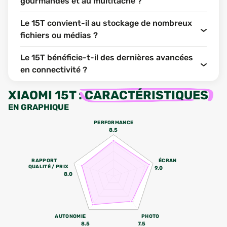
gourmandes et au multitâche ?
Le 15T convient-il au stockage de nombreux
fichiers ou médias ?
Le 15T bénéficie-t-il des dernières avancées
en connectivité ?
XIAOMI 15T
:
CARACTÉRISTIQUES
EN GRAPHIQUE
PERFORMANCE
8.5
RAPPORT
ÉCRAN
QUALITÉ / PRIX
9.0
8.0
AUTONOMIE
PHOTO
8.5
7.5