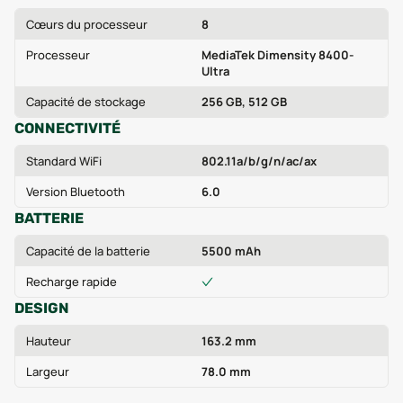
Cœurs du processeur
8
Processeur
MediaTek Dimensity 8400-
Ultra
Capacité de stockage
256 GB, 512 GB
CONNECTIVITÉ
Standard WiFi
802.11a/b/g/n/ac/ax
Version Bluetooth
6.0
BATTERIE
Capacité de la batterie
5500 mAh
Recharge rapide
DESIGN
Hauteur
163.2 mm
Largeur
78.0 mm