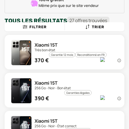
Même prix que sur le site vendeur
TOUS LES RÉSULTATS
27
offre
s
trouvée
s
FILTRER
TRIER
Xiaomi 15T
Très bon état
Garantie 12 mois
Reconditionné en FR
370
€
Xiaomi 15T
256 Go - Noir - Bon état
Garanties légales
390
€
Xiaomi 15T
256 Go - Noir - État correct