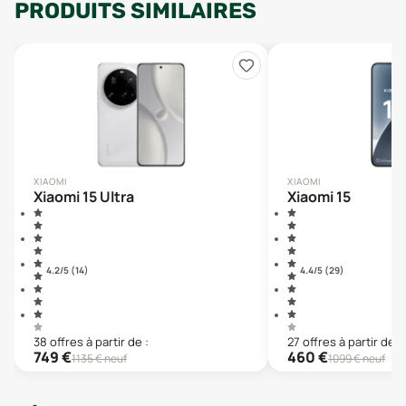
PRODUITS SIMILAIRES
XIAOMI
XIAOMI
Xiaomi 15 Ultra
Xiaomi 15
4.2
/5 (
14
)
4.4
/5 (
29
)
38
offre
s
à partir de :
27
offre
s
à partir de :
749
€
460
€
1135
€ neuf
1099
€ neuf