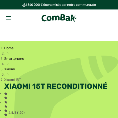
💰
1 840 000 € économisés par notre communauté
🌍
Ensemble, nous avons évité l'émission de 293 tonnes de CO₂
Home
Smartphone
Xiaomi
Xiaomi 15T
XIAOMI 15T RECONDITIONNÉ
4.5
/5 (
120
)