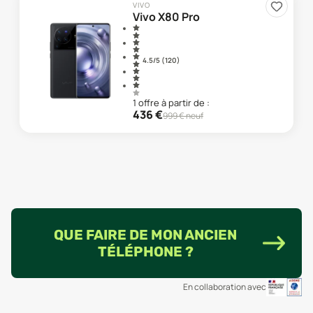
VIVO
Vivo X80 Pro
4.5
/5 (
120
)
1
offre
à partir de :
436
€
999
€ neuf
QUE FAIRE DE MON ANCIEN
TÉLÉPHONE ?
En collaboration avec