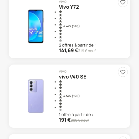
VIVO
Vivo Y72
4.4
/5 (
140
)
2
offre
s
à partir de :
141,69
€
319
€ neuf
VIVO
vivo V40 SE
4.5
/5 (
120
)
1
offre
à partir de :
191
€
999
€ neuf