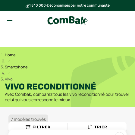
💰
1 840 000 € économisés par notre communauté
🌍
Ensemble, nous avons évité l'émission de 293 tonnes de CO₂
Home
Smartphone
Vivo
VIVO RECONDITIONNÉ
Avec Combak, comparez tous les vivo reconditionné pour trouver
celui qui vous correspond le mieux.
7 modèles trouvés
FILTRER
TRIER