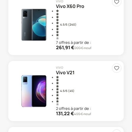
VIVO
Vivo X60 Pro
4.5
/5 (
240
)
7
offre
s
à partir de :
261,91
€
999
€ neuf
VIVO
Vivo V21
4.5
/5 (
45
)
2
offre
s
à partir de :
131,22
€
499
€ neuf