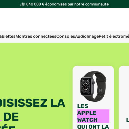
💰
1 840 000 € économisés par notre communauté
🌍
Ensemble, nous avons évité l'émission de 293 tonnes de CO₂
ablettes
Montres connectées
Consoles
Audio
Image
Petit électrom
ISISSEZ LA
LES
APPLE
E
DE
WATCH
QUI ONT LA