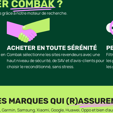
ER
COMBAK
?
ies grâce à notre moteur de recherche.
ACHETER EN TOUTE SÉRÉNITÉ
P
é en
Combak sélectionne les sites revendeurs avec une
Fil
haut niveau de sécurité, de SAV et d’avis-clients pour
les
choisir le reconditionné, sans stress.
les
ES MARQUES QUI
(R)ASSURE
, Garmin, Samsung, Xiaomi, Google, Huawei, Oppo et bien d'aut