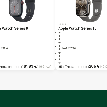
APPLE
e Watch Series 8
Apple Watch Series 10
5 (
8 840
)
4.6
/5 (
9 498
)
181,99
€
266
€
re
s
à partir de :
85
offre
s
à partir de :
449
€ neuf
449
€