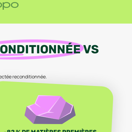
ONDITIONNÉE
VS
ectée
reconditionnée
.