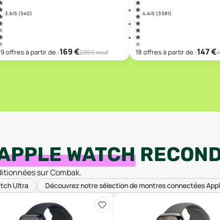
3.6
/5 (
540
)
4.4
/5 (
3 581
)
169
€
147
€
19
offre
s
à partir de :
18
offre
s
à partir de :
299
€ neuf
4
APPLE WATCH
RECOND
ditionnées sur Combak.
tch Ultra
Découvrez notre sélection de montres connectées App