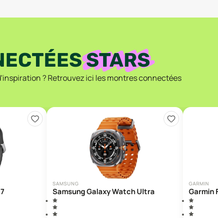
NECTÉES
STARS
nspiration ? Retrouvez ici les montres connectées
SAMSUNG
GARMIN
 7
Samsung Galaxy Watch Ultra
Garmin F