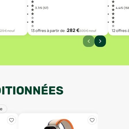
3.7
/5 (
57
)
4.4
/5 (
15
282
€
13
offre
s
à partir de :
12
offre
s
29
€ neuf
699
€ neuf
ITIONNÉES
le