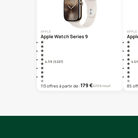
APPLE
APPLE
Apple Watch Series 9
Appl
4.7
/5 (
5 227
)
4.5
/
179
€
113
offre
s
à partir de :
85
off
579
€ neuf