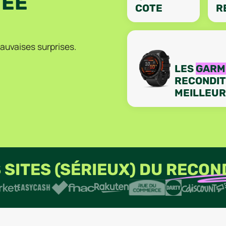
TÉE
COTE
R
 mauvaises surprises.
LES
GARM
RECONDIT
MEILLEUR
SITES (SÉRIEUX) DU
RECON