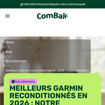
💰
1 840 000 € économisés par notre communauté
🌍
Ensemble, nous avons évité l'émission de 293 tonnes de CO₂
Home
Blog
Nos sélections
Meilleurs Garmin reconditionnés en 2026 : notre sélection
Nos sélections
MEILLEURS GARMIN
RECONDITIONNÉS EN
2026 : NOTRE