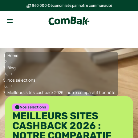
💰
1 840 000 € économisés par notre communauté
🌍
Ensemble, nous avons évité l'émission de 293 tonnes de CO₂
Home
Blog
Nos sélections
Meilleurs sites cashback 2026 : notre comparatif honnête
Nos sélections
MEILLEURS SITES
CASHBACK 2026 :
NOTRE COMPARATIF