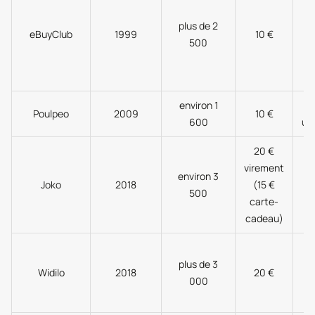
plus de 2
eBuyClub
1999
10 €
500
A
e
environ 1
V
Poulpeo
2009
10 €
600
un
20 €
V
virement
environ 3
Joko
2018
(15 €
500
c
carte-
cadeau)
V
plus de 3
Widilo
2018
20 €
000
(
v