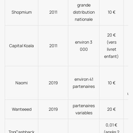
grande
V
Shopmium
2011
distribution
10 €
nationale
20 €
b
environ 3
(vers
Capital Koala
2011
000
livret
enfant)
c
environ 41
Naomi
2019
10 €
partenaires
un
partenaires
V
Wanteeed
2019
20 €
variables
b
0,01 €
V
TopCashback
(après 2