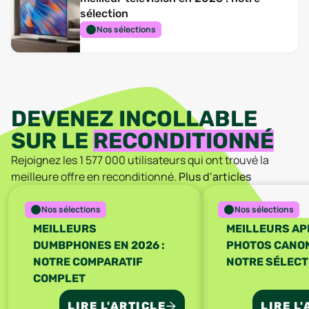
sélection
Nos sélections
DEVENEZ INCOLLABLE
SUR LE
RECONDITIONNÉ
Rejoignez les
1 577 000
utilisateurs qui ont trouvé la
meilleure offre en reconditionné.
Plus d'articles
Nos sélections
Nos sélections
MEILLEURS
MEILLEURS AP
DUMBPHONES EN 2026 :
PHOTOS CANON 
NOTRE COMPARATIF
NOTRE SÉLECT
COMPLET
LIRE L'ARTICLE
LIRE L