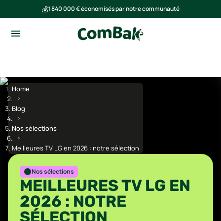
💰
1 840 000 € économisés par notre communauté
🌍
Ensemble, nous avons évité l'émission de 293 tonnes de CO₂
Home
Blog
Nos sélections
Meilleures TV LG en 2026 : notre sélection
Nos sélections
MEILLEURES TV LG EN
2026 : NOTRE
SÉLECTION