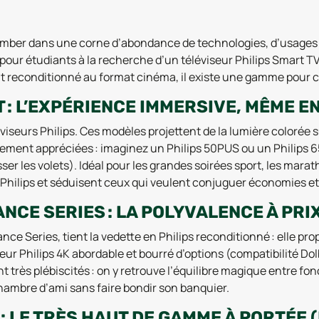
 tomber dans une corne d’abondance de technologies, d’usages 
ur étudiants à la recherche d’un téléviseur Philips Smart TV 
ght reconditionné au format cinéma, il existe une gamme pour 
T : L’EXPÉRIENCE IMMERSIVE, MÊME E
iseurs Philips. Ces modèles projettent de la lumière colorée s
ièrement appréciées : imaginez un Philips 50PUS ou un Philips
er les volets). Idéal pour les grandes soirées sport, les marat
hilips et séduisent ceux qui veulent conjuguer économies et 
ANCE SERIES : LA POLYVALENCE À PR
e Series, tient la vedette en Philips reconditionné : elle p
eur Philips 4K abordable et bourré d’options (compatibilité Dol
très plébiscités : on y retrouve l’équilibre magique entre fon
chambre d’ami sans faire bondir son banquier.
: LE TRÈS HAUT DE GAMME À PORTÉE (