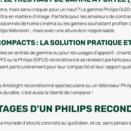
iens, mais sans craquer pour un neuf ? La gamme Philips OLED
ltra en matière d’image. Parfaite pour les amateurs de contra
passionnés de home cinéma ou les gamers souhaitant profiter 
lips télévision… mais avec une allure éco-responsable.
 COMPACTS : LA SOLUTION PRATIQUE 
bles en entrée de gamme ou pour les usages d’appoint : chamb
S ou le Philips 50PUS reconditionné se révèlent parfaits pour l
ent particulièrement pour leur compacité et leur rapport qual
mbilight reconditionné spectaculaire ou un téléviseur Philips
durable, c’est aussi la liberté de comparer !
TAGES D'UN PHILIPS RECOND
e myriade d’atouts concrets au quotidien, et ce, sans jamais sac