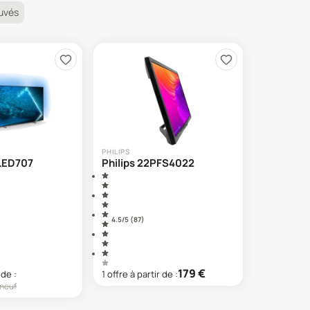
uvés
PHILIPS
OLED707
Philips 22PFS4022
4.5
/5 (
87
)
179
€
 de :
1
offre
à partir de :
neuf