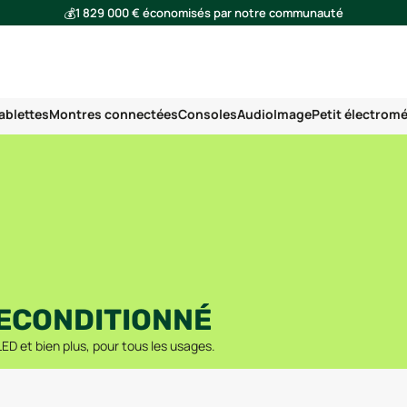
💰
1 829 000 € économisés par notre communauté
🌍
Ensemble, nous avons évité l'émission de 291 tonnes de CO₂
ablettes
Montres connectées
Consoles
Audio
Image
Petit électrom
RECONDITIONNÉ
D et bien plus, pour tous les usages.