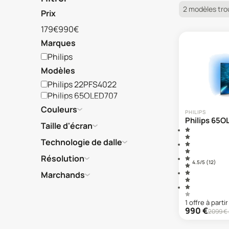
2 modèles tro
Prix
179€
990€
Marques
Philips
Modèles
Philips 22PFS4022
Philips 65OLED707
Couleurs
PHILIPS
Philips 65
Taille d'écran
Technologie de dalle
Résolution
4.5
/5 (
12
)
Marchands
1
offre
à partir
990
€
2099
€ 