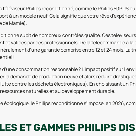
n téléviseur Philips reconditionné, comme le Philips 50PUS ou l
port à un modèle neuf. Cela signifie que votre rêve d’expérie
me de Mamie).
onditionné subit de nombreux contrôles qualité. Ces téléviseu
 et validés par des professionnels. De la télécommande à la c
ralement d’une garantie comprise entre 12 et 24 mois. La tra
ntiel !
es d’une consommation responsable ? L’impact positif sur l’env
uer la demande de production neuve et alors réduire drastique
la lutte contre les déchets électroniques). En choisissant un 
 ressources naturelles et au développement durable.
e écologique, le Philips reconditionné s’impose, en 2026, comme
LES ET GAMMES PHILIPS DI