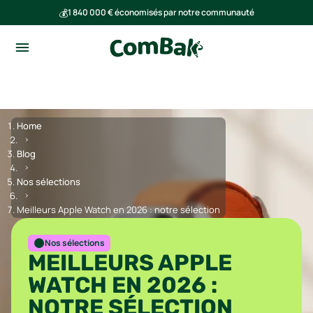
💰
1 840 000 € économisés par notre communauté
🌍
Ensemble, nous avons évité l'émission de 293 tonnes de CO₂
Home
Blog
Nos sélections
Meilleurs Apple Watch en 2026 : notre sélection
Nos sélections
MEILLEURS APPLE
WATCH EN 2026 :
NOTRE SÉLECTION