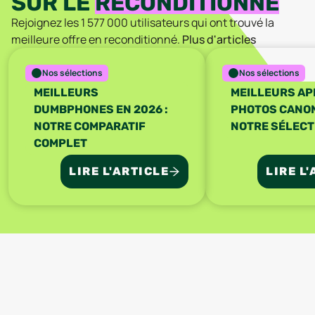
SUR LE
RECONDITIONNÉ
Rejoignez les
1 577 000
utilisateurs qui ont trouvé la
meilleure offre en reconditionné.
Plus d'articles
Nos sélections
Nos sélections
MEILLEURS
MEILLEURS AP
DUMBPHONES EN 2026 :
PHOTOS CANON 
NOTRE COMPARATIF
NOTRE SÉLECT
COMPLET
LIRE L'ARTICLE
LIRE L