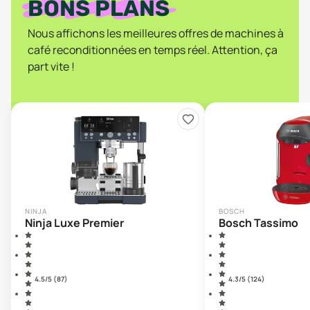
BONS PLANS
Nous affichons les meilleures offres de machines à
café reconditionnées en temps réel. Attention, ça
part vite !
NINJA
BOSCH
Ninja Luxe Premier
Bosch Tassimo
4.5
/5 (
87
)
4.3
/5 (
124
)