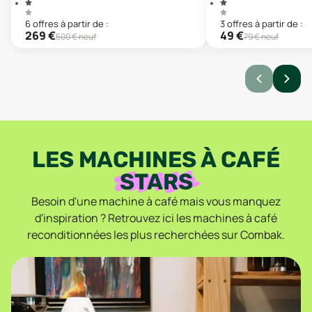
6
offre
s
à partir de :
3
offre
s
à partir de :
269
€
49
€
500
€ neuf
79
€ neuf
LES MACHINES À CAFÉ
STARS
Besoin d'une machine à café mais vous manquez
d'inspiration ? Retrouvez ici les machines à café
reconditionnées les plus recherchées sur Combak.