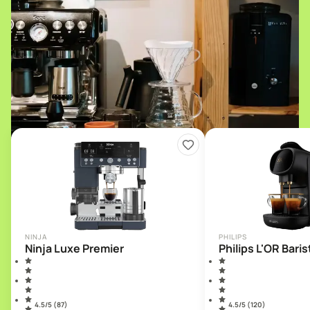
NINJA
PHILIPS
Ninja Luxe Premier
Philips L'OR Bari
4.5
/5 (
87
)
4.5
/5 (
120
)