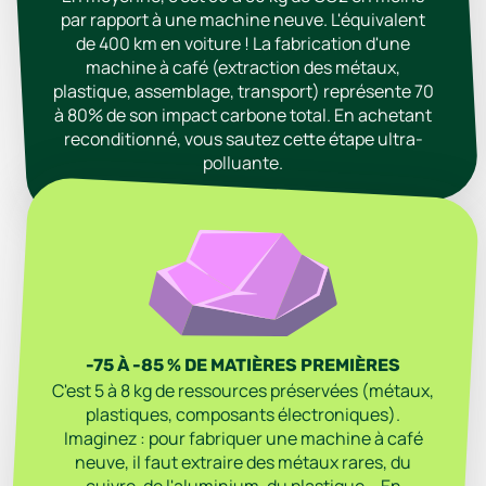
par rapport à une machine neuve. L'équivalent
de 400 km en voiture ! La fabrication d'une
machine à café (extraction des métaux,
plastique, assemblage, transport) représente 70
à 80% de son impact carbone total. En achetant
reconditionné, vous sautez cette étape ultra-
polluante.
-75 À -85 % DE MATIÈRES PREMIÈRES
C'est 5 à 8 kg de ressources préservées (métaux,
plastiques, composants électroniques).
Imaginez : pour fabriquer une machine à café
neuve, il faut extraire des métaux rares, du