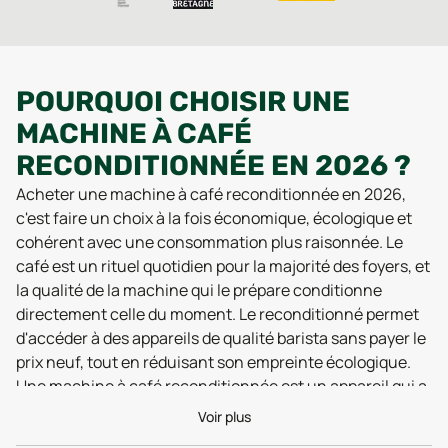
POURQUOI CHOISIR UNE
MACHINE À CAFÉ
RECONDITIONNÉE EN 2026 ?
Acheter une machine à café reconditionnée en 2026,
c'est faire un choix à la fois économique, écologique et
cohérent avec une consommation plus raisonnée. Le
café est un rituel quotidien pour la majorité des foyers, et
la qualité de la machine qui le prépare conditionne
directement celle du moment. Le reconditionné permet
d'accéder à des appareils de qualité barista sans payer le
prix neuf, tout en réduisant son empreinte écologique.
Une machine à café reconditionnée est un appareil qui a
déjà servi, puis repris par un atelier spécialisé pour être
Voir plus
détartré, contrôlé et testé avant remise en vente. Le