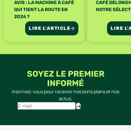
AVIS : LA MACHINE À CAFÉ
CAFÉ DELONGHI
QUI TIENT LA ROUTE EN
NOTRE SÉLECT
2026 ?
LIRE L'ARTICLE
LIRE L
SOYEZ LE PREMIER
INFORMÉ
Inscrivez-vous pour recevoir nos bons plans et nos
actus.