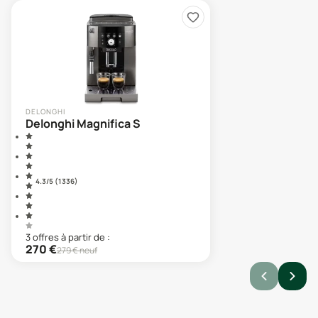
DELONGHI
Delonghi Magnifica S
4.3
/5 (
1 336
)
3
offre
s
à partir de :
270
€
279
€ neuf