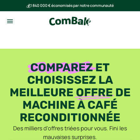
💰
1 840 000 € économisés par notre communauté
🌍
Ensemble, nous avons évité l'émission de 293 tonnes de CO₂
COMPAREZ
ET
CHOISISSEZ LA
MEILLEURE
OFFRE
DE
MACHINE À CAFÉ
RECONDITIONNÉE
Des milliers d'offres triées pour vous. Fini les
mauvaises surprises.