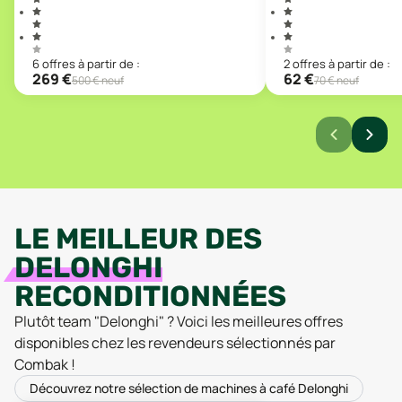
6
offre
s
à partir de :
2
offre
s
à partir de :
269
€
62
€
500
€ neuf
70
€ neuf
LE MEILLEUR DES
DELONGHI
RECONDITIONNÉES
Plutôt team "
Delonghi
" ? Voici les meilleures offres
disponibles chez les revendeurs sélectionnés par
Combak !
Découvrez notre sélection de machines à café Delonghi