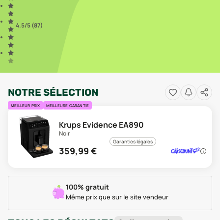
4.5
/5 (
87
)
NOTRE SÉLECTION
MEILLEUR PRIX
MEILLEURE GARANTIE
Krups Evidence EA890
Noir
Garanties légales
359,99
€
100% gratuit
Même prix que sur le site vendeur