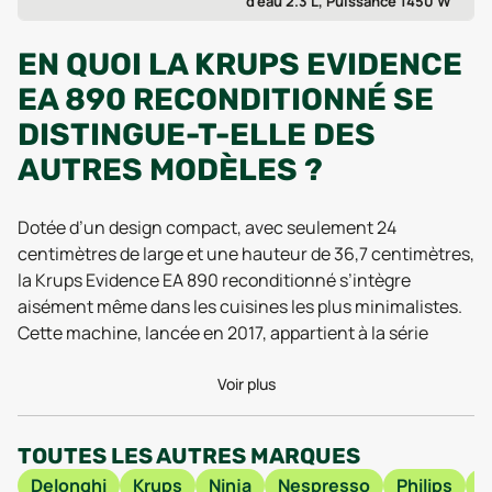
d'eau 2.3 L, Puissance 1450 W
EN QUOI LA KRUPS EVIDENCE
EA 890 RECONDITIONNÉ SE
DISTINGUE-T-ELLE DES
AUTRES MODÈLES ?
Dotée d’un design compact, avec seulement 24
centimètres de large et une hauteur de 36,7 centimètres,
la Krups Evidence EA 890 reconditionné s’intègre
aisément même dans les cuisines les plus minimalistes.
Cette machine, lancée en 2017, appartient à la série
Evidence EA89, réputée pour son équilibre entre
innovation et simplicité d’utilisation. Selon les retours
Voir plus
utilisateurs de 2025, sa prise en main intuitive reste un
atout majeur : l’écran tactile et les commandes frontales
TOUTES LES AUTRES MARQUES
permettent de personnaliser son expresso ou
Delonghi
Krups
Ninja
Nespresso
Philips
B
cappuccino en quelques gestes, y compris la