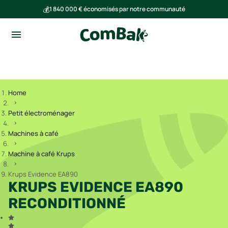
💰
1 840 000 € économisés par notre communauté
🌍
Ensemble, nous avons évité l'émission de 293 tonnes de CO₂
Home
Petit électroménager
Machines à café
Machine à café Krups
Krups Evidence EA890
KRUPS EVIDENCE EA890
RECONDITIONNÉ