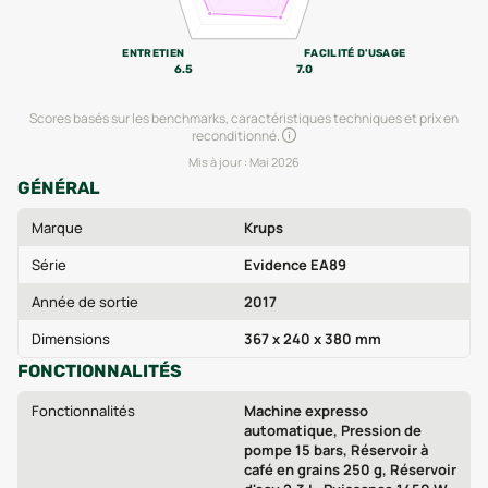
ENTRETIEN
FACILITÉ D'USAGE
6.5
7.0
Scores basés sur les benchmarks, caractéristiques techniques et prix en
reconditionné.
Mis à jour :
Mai 2026
GÉNÉRAL
Marque
Krups
Série
Evidence EA89
Année de sortie
2017
Dimensions
367 x 240 x 380 mm
FONCTIONNALITÉS
Fonctionnalités
Machine expresso
automatique, Pression de
pompe 15 bars, Réservoir à
café en grains 250 g, Réservoir