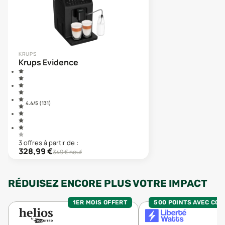
KRUPS
Krups Evidence
4.4
/5 (
131
)
3
offre
s
à partir de :
328,99
€
349
€ neuf
RÉDUISEZ ENCORE PLUS VOTRE IMPACT
1ER MOIS OFFERT
500 POINTS AVEC CO