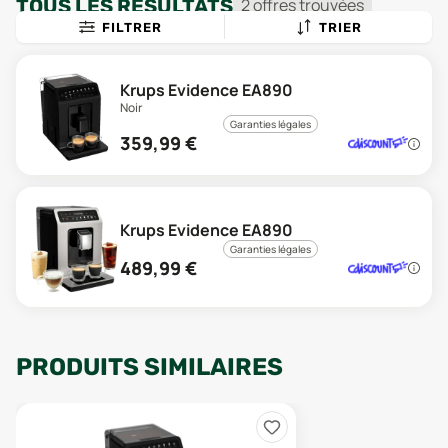
TOUS LES RÉSULTATS
2
offre
s
trouvée
s
FILTRER
TRIER
Krups Evidence EA890
Noir
Garanties légales
359,99
€
Krups Evidence EA890
Garanties légales
489,99
€
PRODUITS SIMILAIRES