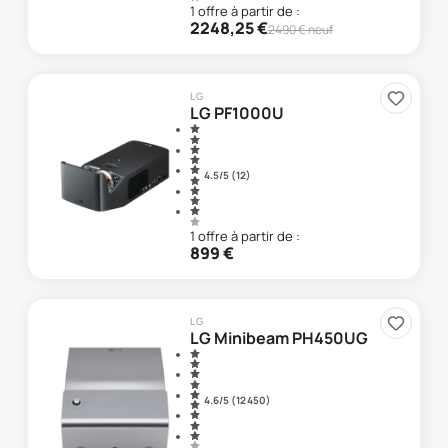
1
offre
à partir de :
2248,25
€
2490
€ neuf
LG
LG PF1000U
4.5
/5 (
12
)
1
offre
à partir de :
899
€
LG
LG Minibeam PH450UG
4.6
/5 (
12 450
)