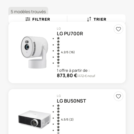
5 modèles trouvés
FILTRER
TRIER
LG
LG PU700R
4.2
/5 (
16
)
1
offre
à partir de :
873,80
€
1172
€ neuf
LG
LG BU50NST
4.5
/5 (
2
)