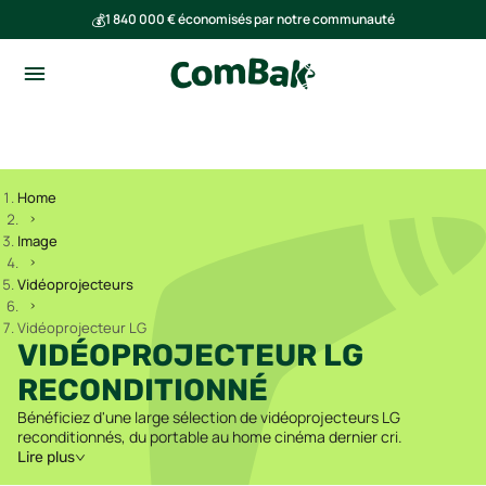
💰
1 840 000 € économisés par notre communauté
🌍
Ensemble, nous avons évité l'émission de 293 tonnes de CO₂
Home
Image
Vidéoprojecteurs
Vidéoprojecteur LG
VIDÉOPROJECTEUR LG
RECONDITIONNÉ
Bénéficiez d'une large sélection de vidéoprojecteurs LG
reconditionnés, du portable au home cinéma dernier cri.
Lire plus