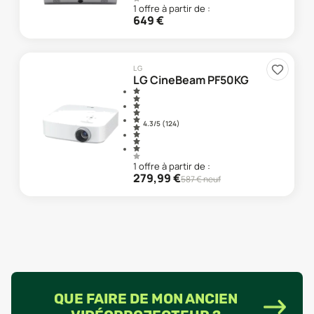
1
offre
à partir de :
649
€
LG
LG CineBeam PF50KG
4.3
/5 (
124
)
1
offre
à partir de :
279,99
€
587
€ neuf
QUE FAIRE DE MON ANCIEN