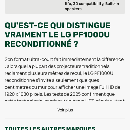
life, 3D compatibility, Built-in
speakers
QU'EST-CE QUI DISTINGUE
VRAIMENT LE LG PF1000U
RECONDITIONNÉ ?
Son format ultra-court fait immédiatement la différence
: alors que la plupart des projecteurs traditionnels
réclament plusieurs mètres de recul, le LG PF1000U
reconditionné s’invite à seulement quelques
centimètres du mur pour afficher une image Full HD de
1920 x 1080 pixels. Les tests de 2025 confirment que
cette technologie, baptisée Minibeam UST, séduit autant
dans les petits salons que dans les espaces
Voir plus
professionnels. L’appareil, avec ses 1,9 kg sur la balance
et ses dimensions compactes (moins de 31 cm de large),
TOUTES LES AUTRES MARQUES
se transporte facilement d’une pièce à l’autre, ou même