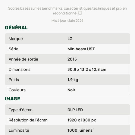
Scores basés sur les benchmarks, caractéristiques techniques et prix en
reconditionné.
Mis à jour :
Juin 2026
GÉNÉRAL
Marque
LG
Série
Minibeam UST
Année de sortie
2015
Dimensions
30.9 x 13.2 x 12.8 cm
Poids
1.9 kg
Couleurs
Noir
IMAGE
Type d'écran
DLP LED
Résolution de l'écran
1920 x 1080 px
Luminosité
1000 lumens