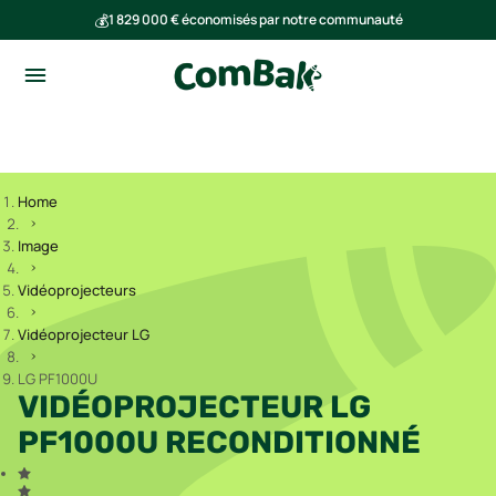
💰
1 829 000 € économisés par notre communauté
🌍
Ensemble, nous avons évité l'émission de 291 tonnes de CO₂
Home
Image
Vidéoprojecteurs
Vidéoprojecteur LG
LG PF1000U
VIDÉOPROJECTEUR LG
PF1000U RECONDITIONNÉ