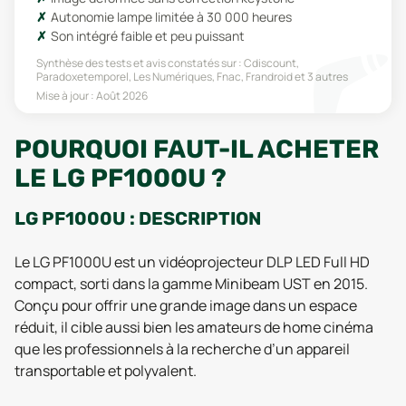
Autonomie lampe limitée à 30 000 heures
Son intégré faible et peu puissant
Synthèse des tests et avis constatés sur :
Cdiscount,
Paradoxetemporel, Les Numériques, Fnac, Frandroid
et 3 autres
Mise à jour :
Août 2026
POURQUOI FAUT-IL ACHETER
LE LG PF1000U ?
LG PF1000U : DESCRIPTION
Le LG PF1000U est un vidéoprojecteur DLP LED Full HD
compact, sorti dans la gamme Minibeam UST en 2015.
Conçu pour offrir une grande image dans un espace
réduit, il cible aussi bien les amateurs de home cinéma
que les professionnels à la recherche d’un appareil
transportable et polyvalent.