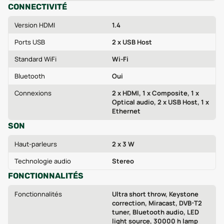
CONNECTIVITÉ
Version HDMI
1.4
Ports USB
2 x USB Host
Standard WiFi
Wi‑Fi
Bluetooth
Oui
Connexions
2 x HDMI, 1 x Composite, 1 x
Optical audio, 2 x USB Host, 1 x
Ethernet
SON
Haut-parleurs
2 x 3 W
Technologie audio
Stereo
FONCTIONNALITÉS
Fonctionnalités
Ultra short throw, Keystone
correction, Miracast, DVB-T2
tuner, Bluetooth audio, LED
light source, 30000 h lamp