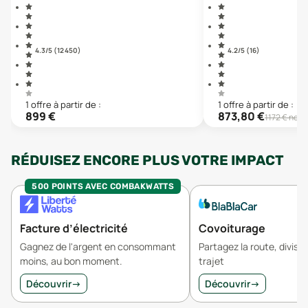
4.3
/5 (
12 450
)
4.2
/5 (
16
)
1
offre
à partir de :
1
offre
à partir de :
899
€
873,80
€
1172
€ neuf
RÉDUISEZ ENCORE PLUS VOTRE IMPACT
500 POINTS AVEC COMBAKWATTS
Facture d’électricité
Covoiturage
Gagnez de l'argent en consommant
Partagez la route, divisez
moins, au bon moment.
trajet
Découvrir
→
Découvrir
→