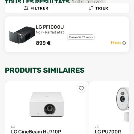
TOUS LES RÉSULTATS
1
offre
trouvée
FILTRER
TRIER
LG PF1000U
Noir - Parfait état
Garantie 24 mois
899
€
PRODUITS SIMILAIRES
LG
LG
LG CineBeam HU710P
LG PU700R