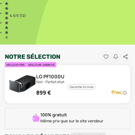
4.5
/5 (
12
)
NOTRE SÉLECTION
MEILLEUR PRIX
MEILLEURE GARANTIE
LG PF1000U
Noir - Parfait état
Garantie 24 mois
899
€
100% gratuit
Même prix que sur le site vendeur