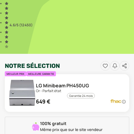
4.6
/5 (
12 450
)
NOTRE SÉLECTION
MEILLEUR PRIX
MEILLEURE GARANTIE
LG Minibeam PH450UG
Or - Parfait état
Garantie 24 mois
649
€
100% gratuit
Même prix que sur le site vendeur