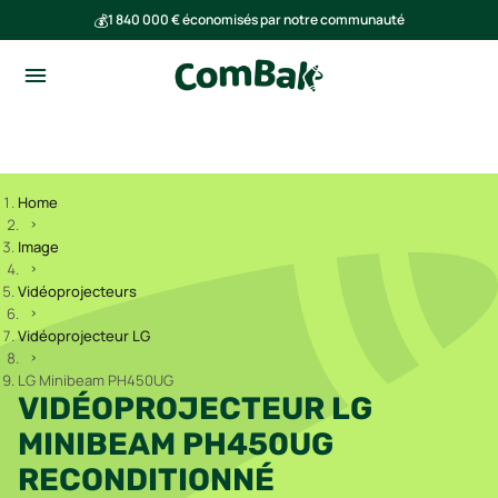
💰
1 840 000 € économisés par notre communauté
🌍
Ensemble, nous avons évité l'émission de 293 tonnes de CO₂
Home
Image
Vidéoprojecteurs
Vidéoprojecteur LG
LG Minibeam PH450UG
VIDÉOPROJECTEUR LG
MINIBEAM PH450UG
RECONDITIONNÉ