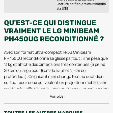
Lecture de fichiers multimédia
via USB
QU'EST-CE QUI DISTINGUE
VRAIMENT LE LG MINIBEAM
PH450UG RECONDITIONNÉ ?
Avec son format ultra-compact, le LG Minibeam
PH450UG reconditionné se glisse partout : il ne pèse que
1,1 kg et affiche des dimensions très contenues (à peine
20 cm de large pour 8 cm de haut et 13 cm de
profondeur). Ce gabarit mini change tout au quotidien,
surtout pour ceux qui veulent un projecteur mobile sans
sacrifier la taille d’image. Imaginez pouvoir organiser une
session cinéma improvisée sur n’importe quel mur,
Voir plus
même dans un petit appartement ou lors d’une soirée
chez des amis. Les retours récents (tests 2025) saluent
TOUTES LES AUTRES MARQUES
cet aspect, notamment pour les étudiants,