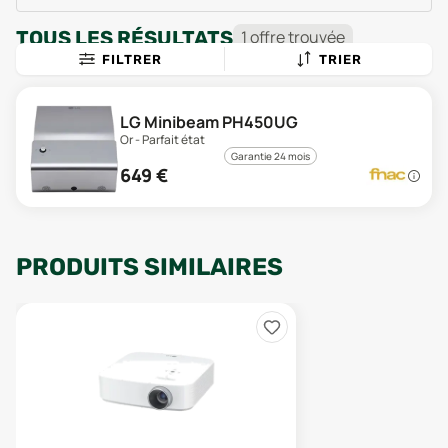
TOUS LES RÉSULTATS
1
offre
trouvée
FILTRER
TRIER
LG Minibeam PH450UG
Or - Parfait état
Garantie 24 mois
649
€
PRODUITS SIMILAIRES