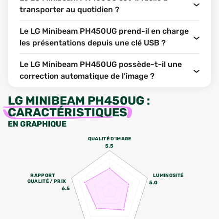
transporter au quotidien ?
Le LG Minibeam PH450UG prend-il en charge
les présentations depuis une clé USB ?
Le LG Minibeam PH450UG possède-t-il une
correction automatique de l’image ?
LG MINIBEAM PH450UG
:
CARACTÉRISTIQUES
EN GRAPHIQUE
QUALITÉ D'IMAGE
5.5
RAPPORT
LUMINOSITÉ
QUALITÉ / PRIX
5.0
6.5