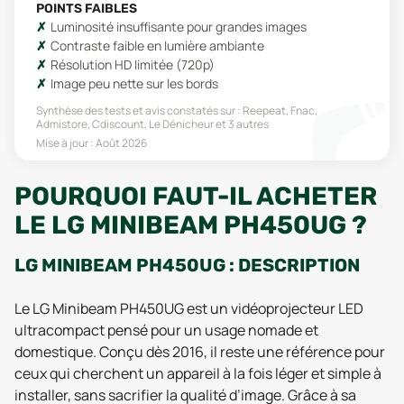
POINTS FAIBLES
Luminosité insuffisante pour grandes images
Contraste faible en lumière ambiante
Résolution HD limitée (720p)
Image peu nette sur les bords
Synthèse des tests et avis constatés sur :
Reepeat, Fnac,
Admistore, Cdiscount, Le Dénicheur
et 3 autres
Mise à jour :
Août 2026
POURQUOI FAUT-IL ACHETER
LE LG MINIBEAM PH450UG ?
LG MINIBEAM PH450UG : DESCRIPTION
Le LG Minibeam PH450UG est un vidéoprojecteur LED
ultracompact pensé pour un usage nomade et
domestique. Conçu dès 2016, il reste une référence pour
ceux qui cherchent un appareil à la fois léger et simple à
installer, sans sacrifier la qualité d’image. Grâce à sa