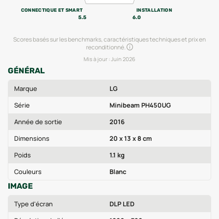
CONNECTIQUE ET SMART
INSTALLATION
5.5
6.0
Scores basés sur les benchmarks, caractéristiques techniques et prix en
reconditionné.
Mis à jour :
Juin 2026
GÉNÉRAL
Marque
LG
Série
Minibeam PH450UG
Année de sortie
2016
Dimensions
20 x 13 x 8 cm
Poids
1.1 kg
Couleurs
Blanc
IMAGE
Type d'écran
DLP LED