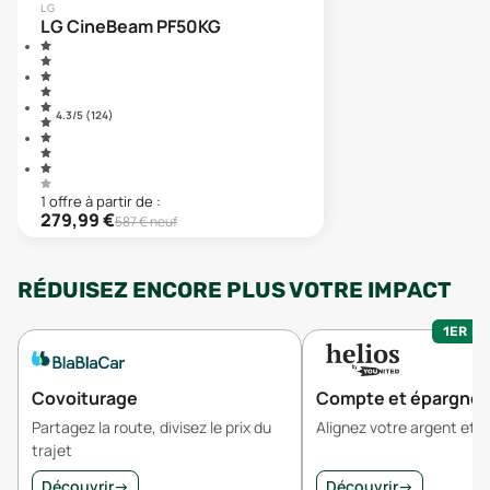
LG
LG CineBeam PF50KG
4.3
/5 (
124
)
1
offre
à partir de :
279,99
€
587
€ neuf
RÉDUISEZ ENCORE PLUS VOTRE IMPACT
1ER MO
Covoiturage
Compte et épargne
Partagez la route, divisez le prix du
Alignez votre argent et v
trajet
Découvrir
→
Découvrir
→